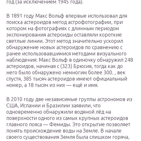
год (за исключением 1945 года).
В 1891 году Макс Вольф впервые использовал для
поиска астероидов метод астрофотографии, при
котором на фотографиях с длинным периодом
экспонирования астероиды оставляли короткие
светлые линии. Этот метод значительно ускорил
обнаружение новых астероидов по сравнению с
ранее использовавшимися методами визуального
наблюдения: Макс Вольф в одиночку обнаружил 248
астероидов, начиная с (323) Брюсия, тогда как до
него было обнаружено немногим более 300. , век
спустя, 385 тысяч астероидов имеют официальный
номер, а 18 тысяч из них — ещё и имя.
В 2010 году две независимые группы астрономов из
США, Испании и Бразилии заявили, что
одновременно обнаружили водяной лёд на
поверхности одного из самых крупных астероидов
главного пояса — Фемиды. Это открытие позволяет
понять происхождение воды на Земле. В начале
своего существования Земля была слишком горяча,