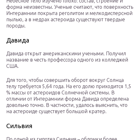
Небесное тело изучено плохо: состав, строение и
форма неизвестны. Ученые считают, что поверхность
Интерамнии покрыта реголитом и мелкодисперсной
пылью, а в недрах астероида существуют твердые
породы.
Давида
Давида открыт американскими учеными. Получил
название в честь профессора одного из колледжей
США.
Для того, чтобы совершить оборот вокруг Солнца
телу требуется 5,64 года. На его долю приходится 1,5
% массы от астероидов Солнечной системы. В
отличии от Интерамнии форма Давида определена
довольно точно. В частности, удалось выяснить, что
на астероиде существует большой кратер.
Сильвия
По одной из гипотез Сильвия – обломки более