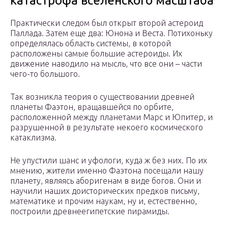
катастрофа вселенского масштаба
Практически следом был открыт второй астероид
Паллада. Затем еще два: Юнона и Веста. Потихоньку
определялась область системы, в которой
расположены самые большие астероиды. Их
движение наводило на мысль, что все они – части
чего-то большого.
Так возникла теория о существовании древней
планеты Фаэтон, вращавшейся по орбите,
расположенной между планетами Марс и Юпитер, и
разрушенной в результате некоего космического
катаклизма.
Не упустили шанс и уфологи, куда ж без них. По их
мнению, жители именно Фаэтона посещали нашу
планету, являясь аборигенам в виде богов. Они и
научили наших доисторических предков письму,
математике и прочим наукам, ну и, естественно,
построили древнеегипетские пирамиды.