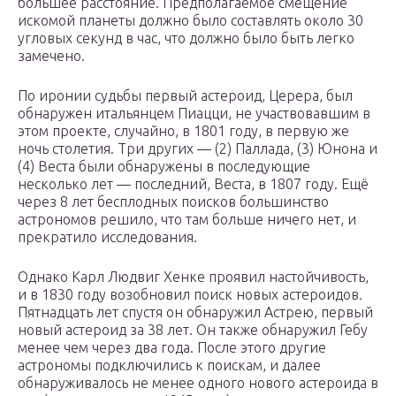
большее расстояние. Предполагаемое смещение
искомой планеты должно было составлять около 30
угловых секунд в час, что должно было быть легко
замечено.
По иронии судьбы первый астероид, Церера, был
обнаружен итальянцем Пиацци, не участвовавшим в
этом проекте, случайно, в 1801 году, в первую же
ночь столетия. Три других — (2) Паллада, (3) Юнона и
(4) Веста были обнаружены в последующие
несколько лет — последний, Веста, в 1807 году. Ещё
через 8 лет бесплодных поисков большинство
астрономов решило, что там больше ничего нет, и
прекратило исследования.
Однако Карл Людвиг Хенке проявил настойчивость,
и в 1830 году возобновил поиск новых астероидов.
Пятнадцать лет спустя он обнаружил Астрею, первый
новый астероид за 38 лет. Он также обнаружил Гебу
менее чем через два года. После этого другие
астрономы подключились к поискам, и далее
обнаруживалось не менее одного нового астероида в