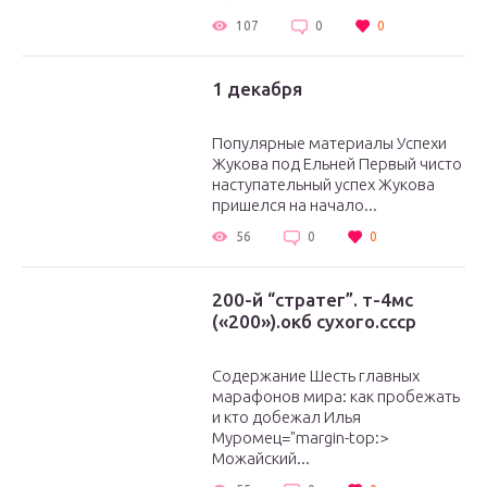
107
0
0
1 декабря
Популярные материалы Успехи
Жукова под Ельней Первый чисто
наступательный успех Жукова
пришелся на начало...
56
0
0
200-й “стратег”. т-4мс
(«200»).окб сухого.ссср
Содержание Шесть главных
марафонов мира: как пробежать
и кто добежал Илья
Муромец="margin-top:>
Можайский...