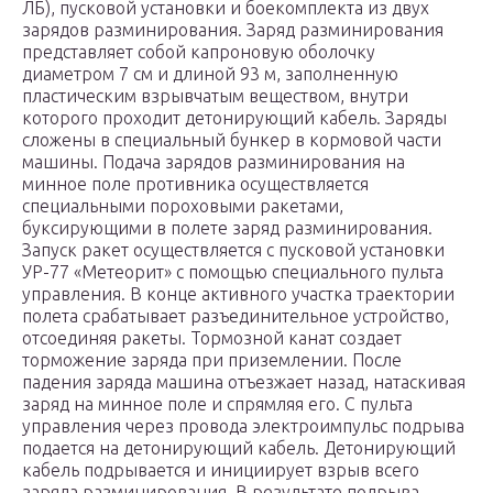
ЛБ), пусковой установки и боекомплекта из двух
зарядов разминирования. Заряд разминирования
представляет собой капроновую оболочку
диаметром 7 см и длиной 93 м, заполненную
пластическим взрывчатым веществом, внутри
которого проходит детонирующий кабель. Заряды
сложены в специальный бункер в кормовой части
машины. Подача зарядов разминирования на
минное поле противника осуществляется
специальными пороховыми ракетами,
буксирующими в полете заряд разминирования.
Запуск ракет осуществляется с пусковой установки
УР-77 «Метеорит» с помощью специального пульта
управления. В конце активного участка траектории
полета срабатывает разъединительное устройство,
отсоединяя ракеты. Тормозной канат создает
торможение заряда при приземлении. После
падения заряда машина отъезжает назад, натаскивая
заряд на минное поле и спрямляя его. С пульта
управления через провода электроимпульс подрыва
подается на детонирующий кабель. Детонирующий
кабель подрывается и инициирует взрыв всего
заряда разминирования. В результате подрыва