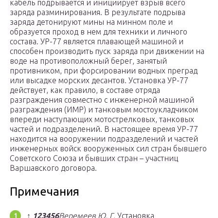
кабель подрывается и инициирует взрыв всего
заряда разминирования. В результате подрыва
заряда детонируют мины на минном поле и
образуется проход в нем для техники и личного
состава. УР-77 является плавающей машиной и
способен производить пуск заряда при движении на
воде на противоположный берег, занятый
противником, при форсировании водных преград
или высадке морских десантов. Установка УР-77
действует, как правило, в составе отряда
разграждения совместно с инженерной машиной
разграждения (ИМР) и танковым мостоукладчиком
впереди наступающих мотострелковых, танковых
частей и подразделений. В настоящее время УР-77
находится на вооружении подразделений и частей
инженерных войск вооруженных сил стран бывшего
Советского Союза и бывших стран – участниц
Варшавского договора.
Примечания
↑
1
2
3
4
5
6
Веремеев Ю. Г.
Установка