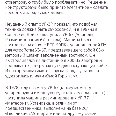
стометровую трубу было проблематично. Решение
конструкторами было принято элегантное – сделать
подобный заряд самоходным.
Неудачный опыт с УР-3Р показал, что подобная
техника должна быть самоходной, и в 1967-м в
Советские Войска поступила УР-67 (Установка
Разминирования 67-го года). Машина была
построена на основе БТР-50ПК с установленной ПУ
для устройства УЗ-67, представлявшего собой 83-х
метровый шланг, заполненный тротилом. Он
выстреливался на дистанцию в 200-350 метров и
подрывается, открывая путь для наступающих войск.
Из-за зрелища самого запуска заряда установка
удостоилась клички «Змей Горыныч».
В 1978 году на смену УР-67 (к тому моменту
устаревшую и имевшую недостаточную дальность)
поступила машина разминирования УР-77
«Метеорит». Установка, в отличии от
предшественника, выполнена на базе 2С1
«Гвоздика». «Метеорит» или по-другому «Змей