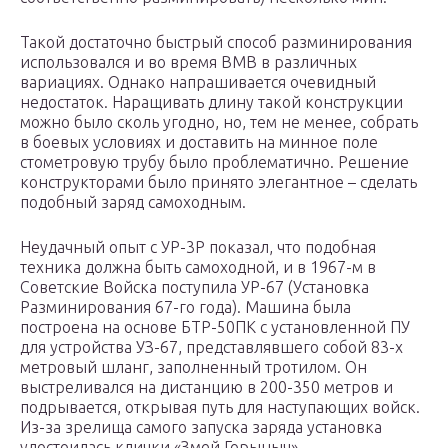
Такой достаточно быстрый способ разминирования
использовался и во время ВМВ в различных
вариациях. Однако напрашивается очевидный
недостаток. Наращивать длину такой конструкции
можно было сколь угодно, но, тем не менее, собрать
в боевых условиях и доставить на минное поле
стометровую трубу было проблематично. Решение
конструкторами было принято элегантное – сделать
подобный заряд самоходным.
Неудачный опыт с УР-3Р показал, что подобная
техника должна быть самоходной, и в 1967-м в
Советские Войска поступила УР-67 (Установка
Разминирования 67-го года). Машина была
построена на основе БТР-50ПК с установленной ПУ
для устройства УЗ-67, представлявшего собой 83-х
метровый шланг, заполненный тротилом. Он
выстреливался на дистанцию в 200-350 метров и
подрывается, открывая путь для наступающих войск.
Из-за зрелища самого запуска заряда установка
удостоилась клички «Змей Горыныч».