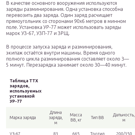
В качестве основного вооружения используются
заряды разминирования. Одна установка способна
перевозить два заряда. Один заряд расчищает
прямоугольник со сторонами 90х6 метров в минном
поле. Установка УР-77 может использовать заряды
марок УЗ-67, УЗП-77 и ЗРЩ.
В процессе запуска заряда и разминирования,
экипаж остаётся внутри машины. Время одного
полного цикла разминирования составляет около 3—
5 минут. Перезарядка занимает около 30—40 минут.
Таблица ТТХ
зарядов,
используемых
установкой
УР-77
Длина
Масса
Дальность,
Марка заряда
заряда,
Тип ВВ
ВВ, кг
м
м
УЗ-67
83
665
Тротил
200/350