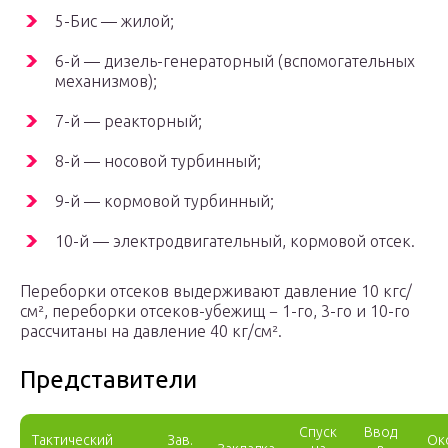
5-Бис — жилой;
6-й — дизель-генераторный (вспомогательных
механизмов);
7-й — реакторный;
8-й — носовой турбинный;
9-й — кормовой турбинный;
10-й — электродвигательный, кормовой отсек.
Переборки отсеков выдерживают давление 10 кгс/
см², переборки отсеков-убежищ − 1-го, 3-го и 10-го
рассчитаны на давление 40 кг/см².
Представители
Спуск
Ввод
Тактический
Зав.
Ок