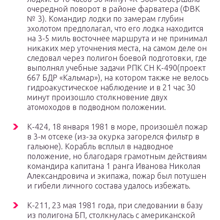
очередной поворот в районе фарватера (ФВК
№ 3). Командир лодки по замерам глубин
эхолотом предполагал, что его лодка находится
на 3-5 миль восточнее маршрута и не принимал
никаких мер уточнения места, на самом деле он
следовал через полигон боевой подготовки, где
выполнял учебные задачи РПК СН К-490(проект
667 БДР «Кальмар»), на котором также не велось
гидроакустическое наблюдение и в 21 час 30
минут произошло столкновение двух
атомоходов в подводном положении.
К-424, 18 января 1981 в море, произошёл пожар
в 3-м отсеке (из-за окурка загорелся фильтр в
гальюне). Корабль всплыл в надводное
положение, но благодаря грамотным действиям
командира капитана 1 ранга Иванова Николая
Александровича и экипажа, пожар был потушен
и гибели личного состава удалось избежать.
К-211, 23 мая 1981 года, при следовании в базу
из полигона БП, столкнулась с американской