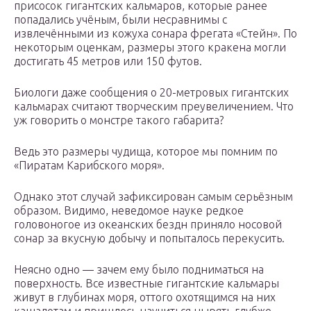
присосок гигантских кальмаров, которые ранее
попадались учёным, были несравнимы с
извлечёнными из кожуха сонара фрегата «Стейн». По
некоторым оценкам, размеры этого кракена могли
достигать 45 метров или 150 футов.
Биологи даже сообщения о 20-метровых гигантских
кальмарах считают творческим преувеличением. Что
уж говорить о монстре такого габарита?
Ведь это размеры чудища, которое мы помним по
«Пиратам Карибского моря».
Однако этот случай зафиксирован самым серьёзным
образом. Видимо, неведомое науке редкое
головоногое из океанских бездн приняло носовой
сонар за вкусную добычу и попыталось перекусить.
Неясно одно — зачем ему было подниматься на
поверхность. Все известные гигантские кальмары
живут в глубинах моря, оттого охотящимся на них