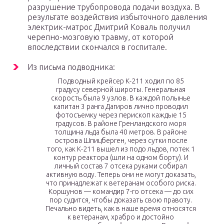
разрушение трубопровода подачи воздуха. В
результате воздействия избыточного давления
электрик-матрос Дмитрий Коваль получил
черепно-мозговую травму, от которой
впоследствии скончался в госпитале.
Из письма подводника:
Подводный крейсер К-211 ходил по 85
градусу северной широты. Генеральная
скорость была 9 узлов. В каждой полынье
капитан 3 ранга Дагиров лично проводил
фотосъемку через перископ каждые 15
градусов. В районе Гренландского моря
толщина льда была 40 метров. В районе
острова Шпицберген, через сутки после
того, как К-211 вышел из подо льдов, потек 1
контур реактора (шли на одном борту). И
личный состав 7 отсека руками собирал
активную воду. Теперь они не могут доказать,
что принадлежат к ветеранам особого риска.
Коршунов — командир 7-го отсека — до сих
пор судится, чтобы доказать свою правоту.
Печально видеть, как в наше время относятся
к ветеранам, храбро и достойно