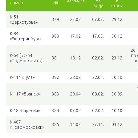
Закладка
на
в
номер
№
воду
строй
К-51
379
23.02.
07.03.
29.12.
«Верхотурье»
К-84
380
17.02.
17.03.
30.12.
«Екатеринбург»
26.
К-64 (БС-64
по 
381
18.12.
02.02.
23.12.
«Подмосковье»)
н
К-114 «Тула»
382
22.02.
22.01.
30.10.
К-117 «Брянск»
383
20.04.
08.02.
30.09.
К-18 «Карелия»
384
07.02.
02.02.
10.10.
К-407
385
14.07.
27.11.
01.12.
«Новомосковск»