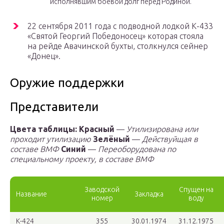
исполнявшим боевой долг перед Родиной.
22 сентября 2011 года с подводной лодкой К-433
«Святой Георгий Победоносец» которая стояла
на рейде Авачинской бухты, столкнулся сейнер
«Донец».
Оружие поддержки
Представители
Цвета таблицы:
Красный
—
Утилизирована или
проходит утилизацию
Зелёный
—
Действуйщая в
составе ВМФ
Синий
—
Переоборудована по
специальному проекту, в составе ВМФ
Заводской
Спущен на
Название
Закладка
номер
воду
К-424
355
30.01.1974
31.12.1975