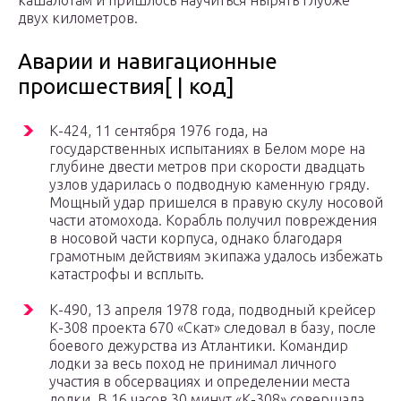
кашалотам и пришлось научиться нырять глубже
двух километров.
Аварии и навигационные
происшествия[ | код]
К-424, 11 сентября 1976 года, на
государственных испытаниях в Белом море на
глубине двести метров при скорости двадцать
узлов ударилась о подводную каменную гряду.
Мощный удар пришелся в правую скулу носовой
части атомохода. Корабль получил повреждения
в носовой части корпуса, однако благодаря
грамотным действиям экипажа удалось избежать
катастрофы и всплыть.
К-490, 13 апреля 1978 года, подводный крейсер
К-308 проекта 670 «Скат» следовал в базу, после
боевого дежурства из Атлантики. Командир
лодки за весь поход не принимал личного
участия в обсервациях и определении места
лодки. В 16 часов 30 минут «К-308» совершала