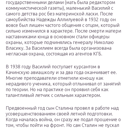
государственными делами (мать была редактором
коммунистической газеты), маленький Василий с
самого детства рос без материнской ласки. После
самоубийства Надежды Аллилуевой в 1932 году он
вовсе был лишен частого общения с отцом, который
сильно изменился в характере. После смерти матери
наставниками юнца в основном стали офицеры
охраны, которые подчинялись генералу Николаю
Власику. За Василием всегда была организована
негласная охрана, состоящая из агентов КГБ.
В 1938 году Василий поступает курсантом в
Качинскую авиашколу и за два года оканчивает ее.
Многие преподаватели отметили юношу как
нерадивого ученика, который отлынивал от занятий
по теории. Но на практике он проявил себя как
талантливый летчик с сильным характером.
Предвоенный год сын Сталина провел в работе над
усовершенствованием своей летной подготовки.
Когда началась война, он сразу же подал прошение о
том, чтобы пойти на фронт. Но сам Сталин не пускал