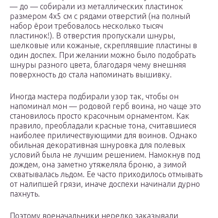
— до — собирали из металлических пластинок
размером 4х5 см с рядами отверстий (на полный
набор ёрои требовалось несколько тысяч
пластинок!). В отверстия пропускали шнуры,
шелковые или кожаные, скреплявшие пластины в
один доспех. При желании можно было подобрать
шнуры разного цвета, благодаря чему внешняя
поверхность до стала напоминать вышивку.
Иногда мастера подбирали узор так, чтобы он
напоминал мон — родовой герб воина, но чаще это
становилось просто красочным орнаментом. Как
правило, преобладали красные тона, считавшиеся
наиболее приличествующими для воинов. Однако
обильная декоративная шнуровка для полевых
условий была не лучшим решением. Намокнув под
дождем, она заметно утяжеляла броню, а зимой
схватывалась льдом. Ее часто приходилось отмывать
от налипшей грязи, иначе доспехи начинали дурно
пахнуть.
Поэтому военачальники нередко заказывали