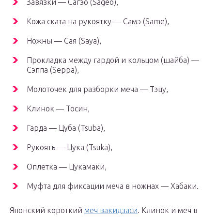
Завязки — Сагэо (Sageo),
Кожа ската на рукоятку — Самэ (Same),
Ножны — Сая (Saya),
Прокладка между гардой и кольцом (шайба) —
Сэппа (Seppa),
Молоточек для разборки меча — Тэцу,
Клинок — Тосин,
Гарда — Цуба (Tsuba),
Рукоять — Цука (Tsuka),
Оплетка — Цукамаки,
Муфта для фиксации меча в ножнах — Хабаки.
Японский короткий
меч вакидзаси
. Клинок и меч в