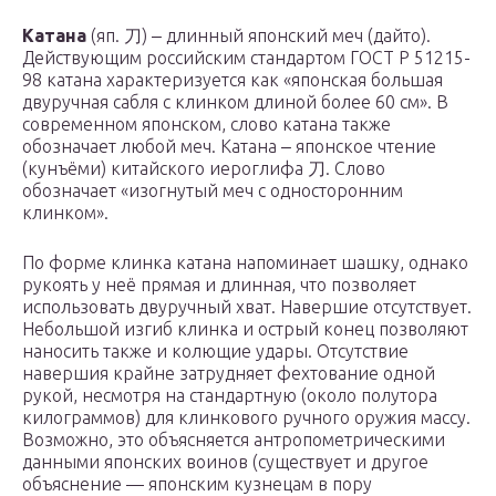
Катана
(яп. 刀) ‒ длинный японский меч (дайто).
Действующим российским стандартом ГОСТ Р 51215-
98 катана характеризуется как «японская большая
двуручная сабля с клинком длиной более 60 см». В
современном японском, слово катана также
обозначает любой меч. Катана ‒ японское чтение
(кунъёми) китайского иероглифа 刀. Слово
обозначает «изогнутый меч с односторонним
клинком».
По форме клинка катана напоминает шашку, однако
рукоять у неё прямая и длинная, что позволяет
использовать двуручный хват. Навершие отсутствует.
Небольшой изгиб клинка и острый конец позволяют
наносить также и колющие удары. Отсутствие
навершия крайне затрудняет фехтование одной
рукой, несмотря на стандартную (около полутора
килограммов) для клинкового ручного оружия массу.
Возможно, это объясняется антропометрическими
данными японских воинов (существует и другое
объяснение — японским кузнецам в пору