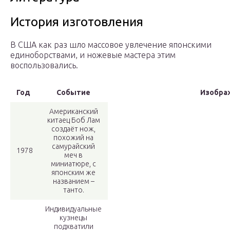
История изготовления
В США как раз шло массовое увлечение японскими
единоборствами, и ножевые мастера этим
воспользовались.
Год
Событие
Изобра
Американский
китаец Боб Лам
создаёт нож,
похожий на
самурайский
1978
меч в
миниатюре, с
японским же
названием –
танто.
Индивидуальные
кузнецы
подхватили