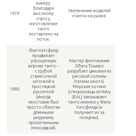
манеру.
Благодаря
Увеличение моделей
1979
высокому
«танто» на рынке.
спросу,
изготовление
танто
поставлено на
поток.
Фил Хатсфилд
продвигает
упрощённую
Мастер фехтования
версию танто –
Обата Тоширо
с грубой
разрубает циновки из
стамесочной
рисовой соломы
заточкой и
(татами омотэ).
простяцкой
Морские котики
1980
рукояткой
(спецназовцы из Navy
(иногда
SEAL) заказывают
хвостовик был
танто именно у Фила
просто обмотан
Хатсфилда (и
длинными
получают их за
шнурками,
полцены).
пропитанными
эпоксидкой).