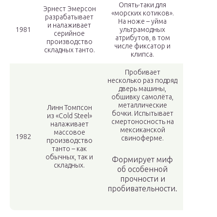
Опять-таки для
Эрнест Эмерсон
«морских котиков».
разрабатывает
На ноже – уйма
и налаживает
1981
ультрамодных
серийное
атрибутов, в том
производство
числе фиксатор и
складных танто.
клипса.
Пробивает
несколько раз подряд
дверь машины,
обшивку самолёта,
металлические
Линн Томпсон
бочки. Испытывает
из «Cold Steel»
смертоносность на
налаживает
мексиканской
массовое
1982
свиноферме.
производство
танто – как
обычных, так и
Формирует миф
складных.
об особенной
прочности и
пробивательности.