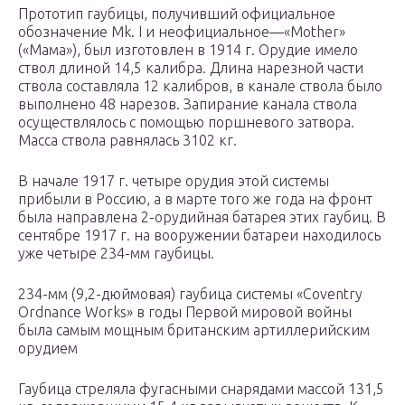
Прототип гаубицы, получивший официальное
обозначение Mk. I и неофициальное—«Mother»
(«Мама»), был изготовлен в 1914 г. Орудие имело
ствол длиной 14,5 калибра. Длина нарезной части
ствола составляла 12 калибров, в канале ствола было
выполнено 48 нарезов. Запирание канала ствола
осуществлялось с помощью поршневого затвора.
Масса ствола равнялась 3102 кг.
В начале 1917 г. четыре орудия этой системы
прибыли в Россию, а в марте того же года на фронт
была направлена 2-орудийная батарея этих гаубиц. В
сентябре 1917 г. на вооружении батареи находилось
уже четыре 234-мм гаубицы.
234-мм (9,2-дюймовая) гаубица системы «Coventry
Ordnance Works» в годы Первой мировой войны
была самым мощным британским артиллерийским
орудием
Гаубица стреляла фугасными снарядами массой 131,5