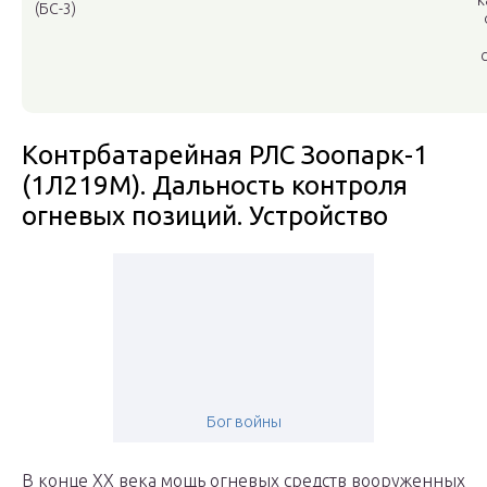
к
(БС-3)
Контрбатарейная РЛС Зоопарк-1
(1Л219М). Дальность контроля
огневых позиций. Устройство
Бог войны
В конце XX века мощь огневых средств вооруженных