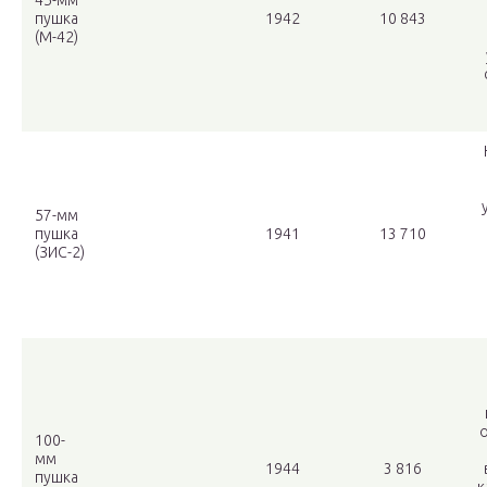
45-мм
пушка
1942
10 843
(М-42)
57-мм
пушка
1941
13 710
(ЗИС-2)
о
100-
мм
1944
3 816
пушка