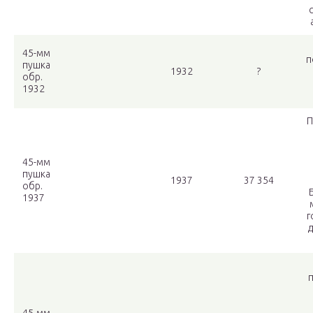
45-мм
п
пушка
1932
?
обр.
1932
П
45-мм
пушка
1937
37 354
обр.
1937
г
п