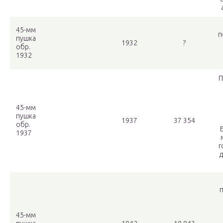
45-мм
п
пушка
1932
?
обр.
1932
П
45-мм
пушка
1937
37 354
обр.
1937
г
п
45-мм