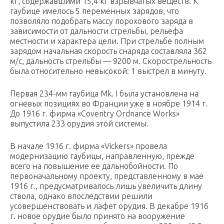
кг, содержавшими 15,4 кг взрывчатых веществ. К
гаубице имелось 5 переменных зарядов, что
позволяло подобрать массу порохового заряда в
зависимости от дальности стрельбы, рельефа
местности и характера цели. При стрельбе полным
зарядом начальная скорость снаряда составляла 362
м/с, дальность стрельбы — 9200 м. Скорострельность
была относительно невысокой: 1 выстрел в минуту.
Первая 234-мм гаубица Mk. I была установлена на
огневых позициях во Франции уже в ноябре 1914 г.
До 1916 г. фирма «Coventry Ordnance Works»
выпустила 233 орудия этой системы.
В начале 1916 г. фирма «Vickers» провела
модернизацию гаубицы, направленную, прежде
всего на повышение ее дальнобойности. По
первоначальному проекту, представленному в мае
1916 г., предусматривалось лишь увеличить длину
ствола, однако впоследствии решили
усовершенствовать и лафет орудия. В декабре 1916
г. новое орудие было принято на вооружение