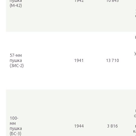
пушка
1942
10 843
(М-42)
57-мм
пушка
1941
13 710
(ЗИС-2)
о
100-
мм
1944
3 816
пушка
к
(БС-3)