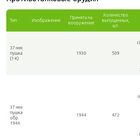
Количество
Принята на
Тип
Изображение
выпущенных,
вооружение
шт.
с
37-мм
пушка
1930
509
(1-К)
п
37-мм
пушка
1944
472
обр.
1944