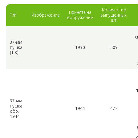
Количество
Принята на
Тип
Изображение
выпущенных,
вооружение
шт.
с
37-мм
пушка
1930
509
(1-К)
п
37-мм
пушка
1944
472
обр.
1944