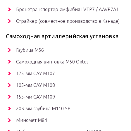
Бронетранспортер-амфибия LVTP7 / AAVP7A1
Страйкер (совместное производство в Канаде)
Самоходная артиллерийская установка
Гаубица М56
Самоходная винтовка
M50 Ontos
175-мм САУ M107
105-мм САУ M108
155-мм САУ M109
203-мм гаубица M110 SP
Миномет M84