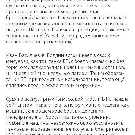
фугасный снаряд, которым не мог похвастать
прототип, и незначительное увеличение
бронепробиваемости. Плохая оптика не позволяла в
полной мере использовать возможности артсистемы,
но. даже «Пантера» T-V имела проекции, поражаемые
«сорокопяткой». (А. Б. Широкорад «Энциклопедия
отечественной артиллерии»)
Иван Васильевич Болдин вспоминает в своих
мемуарах, как три танка БТ, с боеприпасами, но без
горючего, подкараулили колонну немецких танков,
и нанесли ей значительные потери. Таким образом,
танки БТ, при грамотном использовании, тогда ещё
являлись вполне эффективным оружием.
Судя по всему, причины массовой гибели БТ в начале
войны стоит искать не в конструктивных недостатках
машины, а в общем ходе боевых действий.
Неисправные БТ бросались при отступлении,
подбитые машины невозможно было восстановить,
танковые подразделения не получали боеприпасов и