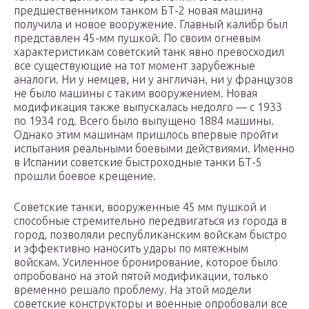
предшественником танком БТ-2 новая машина
получила и новое вооружение. Главный калибр был
представлен 45-мм пушкой. По своим огневым
характеристикам советский танк явно превосходил
все существующие на тот момент зарубежные
аналоги. Ни у немцев, ни у англичан, ни у французов
не было машины с таким вооружением. Новая
модификация также выпускалась недолго — с 1933
по 1934 год. Всего было выпущено 1884 машины.
Однако этим машинам пришлось впервые пройти
испытания реальными боевыми действиями. Именно
в Испании советские быстроходные танки БТ-5
прошли боевое крещение.
Советские танки, вооруженные 45 мм пушкой и
способные стремительно передвигаться из города в
город, позволяли республиканским войскам быстро
и эффективно наносить удары по мятежным
войскам. Усиленное бронирование, которое было
опробовано на этой пятой модификации, только
временно решало проблему. На этой модели
советские конструкторы и военные опробовали все