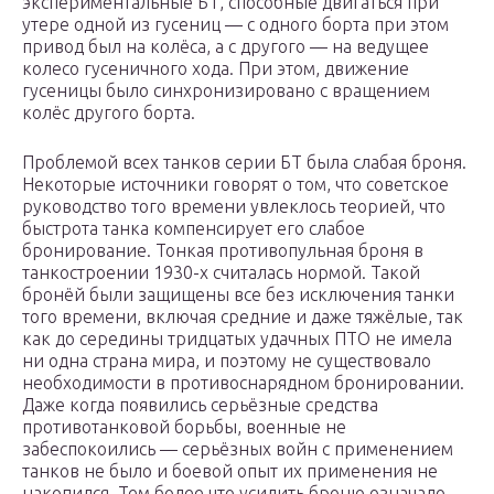
экспериментальные БТ, способные двигаться при
утере одной из гусениц — с одного борта при этом
привод был на колёса, а с другого — на ведущее
колесо гусеничного хода. При этом, движение
гусеницы было синхронизировано с вращением
колёс другого борта.
Проблемой всех танков серии БТ была слабая броня.
Некоторые источники говорят о том, что советское
руководство того времени увлеклось теорией, что
быстрота танка компенсирует его слабое
бронирование. Тонкая противопульная броня в
танкостроении 1930-х считалась нормой. Такой
бронёй были защищены все без исключения танки
того времени, включая средние и даже тяжёлые, так
как до середины тридцатых удачных ПТО не имела
ни одна страна мира, и поэтому не существовало
необходимости в противоснарядном бронировании.
Даже когда появились серьёзные средства
противотанковой борьбы, военные не
забеспокоились — серьёзных войн с применением
танков не было и боевой опыт их применения не
накопился. Тем более что усилить броню означало