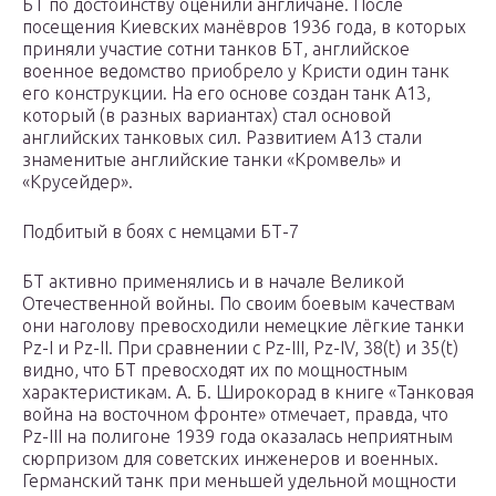
БТ по достоинству оценили англичане. После
посещения Киевских манёвров 1936 года, в которых
приняли участие сотни танков БТ, английское
военное ведомство приобрело у Кристи один танк
его конструкции. На его основе создан танк A13,
который (в разных вариантах) стал основой
английских танковых сил. Развитием A13 стали
знаменитые английские танки «Кромвель» и
«Крусейдер».
Подбитый в боях с немцами БТ-7
БТ активно применялись и в начале Великой
Отечественной войны. По своим боевым качествам
они наголову превосходили немецкие лёгкие танки
Pz-I и Pz-II. При сравнении с Pz-III, Pz-IV, 38(t) и 35(t)
видно, что БТ превосходят их по мощностным
характеристикам. А. Б. Широкорад в книге «Танковая
война на восточном фронте» отмечает, правда, что
Pz-III на полигоне 1939 года оказалась неприятным
сюрпризом для советских инженеров и военных.
Германский танк при меньшей удельной мощности