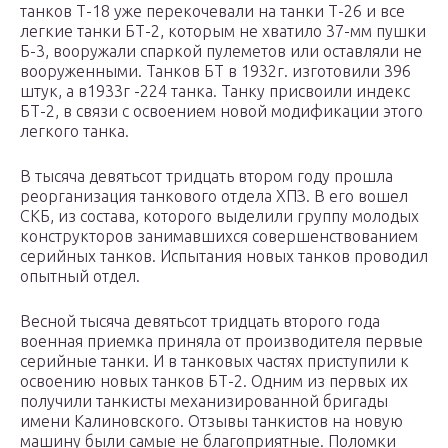
танков Т-18 уже перекочевали на танки Т-26 и все
легкие танки БТ-2, которым не хватило 37-мм пушки
Б-3, вооружали спаркой пулеметов или оставляли не
вооруженными. Танков БТ в 1932г. изготовили 396
штук, а в1933г -224 танка. Танку присвоили индекс
БТ-2, в связи с освоением новой модификации этого
легкого танка.
В тысяча девятьсот тридцать втором году прошла
реорганизация танкового отдела ХПЗ. В его вошел
СКБ, из состава, которого выделили группу молодых
конструкторов занимавшихся совершенствованием
серийных танков. Испытания новых танков проводил
опытный отдел.
Весной тысяча девятьсот тридцать второго года
военная приемка приняла от производителя первые
серийные танки. И в танковых частях приступили к
освоению новых танков БТ-2. Одним из первых их
получили танкисты механизированной бригады
имени Калиновского. Отзывы танкистов на новую
машину были самые не благоприятные. Поломки