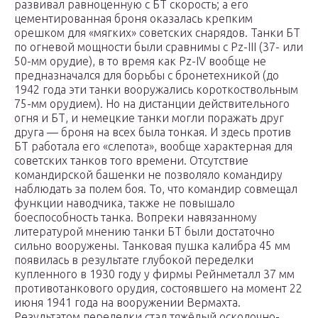
развивал равноценную с БТ скорость; а его
цементированная броня оказалась крепким
орешком для «мягких» советских снарядов. Танки БТ
по огневой мощности были сравнимы с Pz-III (37- или
50-мм орудие), в то время как Pz-IV вообще не
предназначался для борьбы с бронетехникой (до
1942 года эти танки вооружались короткоствольным
75-мм орудием). Но на дистанции действительного
огня и БТ, и немецкие танки могли поражать друг
друга — броня на всех была тонкая. И здесь против
БТ работала его «слепота», вообще характерная для
советских танков того времени. Отсутствие
командирской башенки не позволяло командиру
наблюдать за полем боя. То, что командир совмещал
функции наводчика, также не повышало
боеспособность танка. Вопреки навязанному
литературой мнению танки БТ были достаточно
сильно вооружены. Танковая пушка калибра 45 мм
появилась в результате глубокой переделки
купленного в 1930 году у фирмы Рейнметалл 37 мм
противотанкового орудия, состоявшего на момент 22
июня 1941 года на вооружении Вермахта.
Результатом переделки стал тяжёлый осколочно-