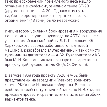
танк при сохранении приемлемого веса нашло
отражение в колёсно-гусеничном танке БТ-20
(другое название — А-20). Однако втиснуть
надёжное бронирование в заданные весовые
ограничения (18 тонн) было невозможно.
Инициатором усиления бронирования и вооружения
нового танка вступило руководство АБТУ во главе с
участником Испанской войны Д. Г. Павловым. КБ
Харьковского завода, работавшего над новой
машиной, разработало альтернативный танк с чисто
гусеничным движителем — А-32. Руководителем КБ
был М. И. Кошкин, так как в январе был арестован
предыдущий руководитель КБ (А. О. Фирсов).
В августе 1938 года проекты А-20 и А-32 были
представлены на заседании Главного военного
совета РККА при Наркомате обороны. Военные
одобрили колёсно-гусеничный танк, но И. В. Сталин
приказал провести сравнительные испытания обоих
вариантов танка.