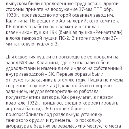
выпуском были определенные трудности. С другой
стороны принята на вооружение 37-мм ПТП обр.
1930г., производство которой осваивал завод им.
Калинина. По решению Артиллерийского комитета,
КБ провело работы по наложению ствола с
казенником пушки 19K (бывшая пушка «Ренметалл»)
в ложе танковой пушки ПС-2. В итоге получили 37-
мм танковую пушку Б-3.
Для освоения пушки в производстве ее предали на
завод №8 им. Калинина, где не отказали себе в
удовольствии и изменили ее индекс на собственный
внутризаводской – 5К. Первые образы были
отгружены заказчику в этом же году. Пушка не имела
спаренного пулемета ДТ, как это было говорено
заданием, неудовлетворительно работала
полуавтоматика затвора. Как результат, в первом
квартале 1932г, пришлось спешно корректировать
чертежи башни, а 60 готовых башен
приспосабливать под раздельную установку
танкового орудия и пулемета. Но поскольку
амбразура в башнях вырезалась «по-месту», то места