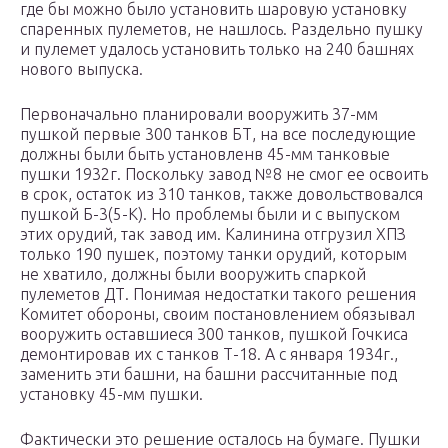
где бы можно было установить шаровую установку
спаренных пулеметов, не нашлось. Раздельно пушку
и пулемет удалось установить только на 240 башнях
нового выпуска.
Первоначально планировали вооружить 37-мм
пушкой первые 300 танков БТ, на все последующие
должны были быть установленв 45-мм танковые
пушки 1932г. Поскольку завод №8 не смог ее освоить
в срок, остаток из 310 танков, также довольствовался
пушкой Б-3(5-К). Но проблемы были и с выпуском
этих орудий, так завод им. Калинина отгрузил ХПЗ
только 190 пушек, поэтому танки орудий, которым
не хватило, должны были вооружить спаркой
пулеметов ДТ. Понимая недостатки такого решения
Комитет обороны, своим постановлением обязывал
вооружить оставшиеся 300 танков, пушкой Гочкиса
демонтировав их с танков Т-18. А с января 1934г.,
заменить эти башни, на башни рассчитанные под
установку 45-мм пушки.
Фактически это решение осталось на бумаге. Пушки