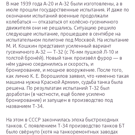
В мае 1939 года А-20 и А-32 были изготовлены, а в
июле прошли государственные испытания. И даже по
окончании испытаний военные продолжали
колебаться — отказаться от колёсно-гусеничного
движителя они не решались. Ситуацию решило
следующее испытание, прошедшее в сентябре на
испытательном полигоне под Москвой. На испытание
М. И. Кошкин представил усиленный вариант
гусеничного А-32 — Т-32 (с 76-мм пушкой Л-10 и
толстой бронёй). Новый танк произвёл фурор — в
нём удачно соединились и скорость, и
бронирование, и мощное вооружение. После того,
как лично К. Е. Ворошилов заявил, что «именно такая
машина нужна Красной Армии», судьба танка была
решена. По результатам испытаний Т-32 был
доработан (в частности, ещё более усилено
бронирование) и запущен в производство под
названием Т-34.
На этом в СССР закончилась эпоха быстроходных
танков. С появлением Т-34 производство танков БТ
было свёрнуто (хотя на танкоремонтных заводах