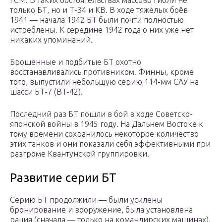
ГСМ. В таких обстоятельствах массово гибли не
только БТ, но и Т-34 и КВ. В ходе тяжёлых боёв
1941 — начала 1942 БТ были почти полностью
истреблены. К середине 1942 года о них уже нет
никаких упоминаний.
Брошенные и подбитые БТ охотно
восстанавливались противником. Финны, кроме
того, выпустили небольшую серию 114-мм САУ на
шасси БТ-7 (BT-42).
Последний раз БТ пошли в бой в ходе Советско-
японской войны в 1945 году. На Дальнем Востоке к
тому времени сохранилось некоторое количество
этих танков и они показали себя эффективными при
разгроме Квантунской группировки.
Развитие серии БТ
Серию БТ продолжили — были усилены
бронирование и вооружение, была установлена
рация (сначала — только на командирских машинах),