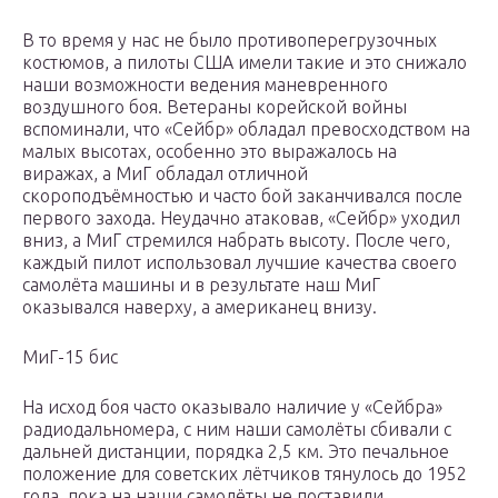
В то время у нас не было противоперегрузочных
костюмов, а пилоты США имели такие и это снижало
наши возможности ведения маневренного
воздушного боя. Ветераны корейской войны
вспоминали, что «Сейбр» обладал превосходством на
малых высотах, особенно это выражалось на
виражах, а МиГ обладал отличной
скороподъёмностью и часто бой заканчивался после
первого захода. Неудачно атаковав, «Сейбр» уходил
вниз, а МиГ стремился набрать высоту. После чего,
каждый пилот использовал лучшие качества своего
самолёта машины и в результате наш МиГ
оказывался наверху, а американец внизу.
МиГ-15 бис
На исход боя часто оказывало наличие у «Сейбра»
радиодальномера, с ним наши самолёты сбивали с
дальней дистанции, порядка 2,5 км. Это печальное
положение для советских лётчиков тянулось до 1952
года, пока на наши самолёты не поставили