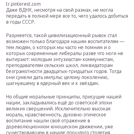
tr.pinterest.com
Даже ВДНХ, несмотря на свой размах, не могла
передать в полной мере все то, чего удалось добиться
в годы СССР.
Разумеется, такой цивилизационный рывок стал
возможен только благодаря нашим воспитателям —
тем людям, о которых мы часто не помним и о
которых современные либералы разве что ноги не
вытирают: молодым энтузиастам-коммунистам,
преподавателям сельских школ, ликвидаторам
безграмотности двадцатых-тридцатых годов. Тогда
они сумели дать импульс целому поколению,
шагнувшему в ядерный век и к звёздам.
Но общие моральные принципы, присущие нашей
нации, закладывались ещё до советской эпохи
великих свершений. Исключительно высокая
мораль, нравственность, духовно-этическое
воспитание нашли своё отражение в
дореволюционном юношеском движении, уже
существовавшем в начале прошлого столетия.