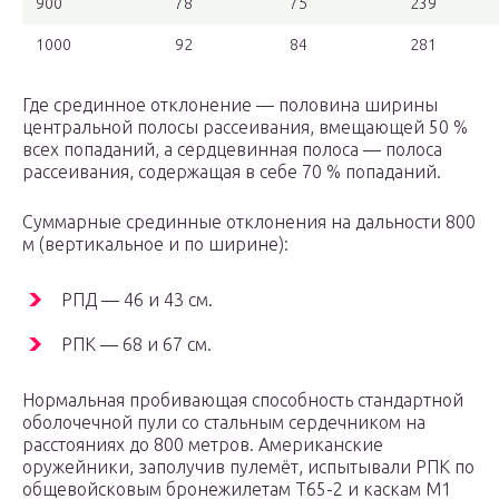
900
78
75
239
1000
92
84
281
Где срединное отклонение — половина ширины
центральной полосы рассеивания, вмещающей 50 %
всех попаданий, а сердцевинная полоса — полоса
рассеивания, содержащая в себе 70 % попаданий.
Суммарные срединные отклонения на дальности 800
м (вертикальное и по ширине):
РПД — 46 и 43 см.
РПК — 68 и 67 см.
Нормальная пробивающая способность стандартной
оболочечной пули со стальным сердечником на
расстояниях до 800 метров. Американские
оружейники, заполучив пулемёт, испытывали РПК по
общевойсковым бронежилетам T65-2 и каскам M1