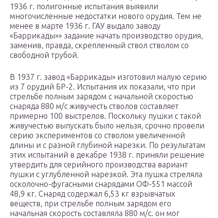
1936 г. полигонные испытания выявили
многочисленные недостатки нового орудия. Тем не
менее в марте 1936 г. ГАУ выдало заводу
«Баррикады»» задание начать производство орудия,
заменив, правда, скрепленный ствол стволом со
свободной трубой.
В 1937 г. завод «Баррикады» изготовил малую серию
из 7 орудий БР-2. Испытания их показали, что при
стрельбе полным зарядом с начальной скоростью
снаряда 880 м/с живучесть стволов составляет
примерно 100 выстрелов. Поскольку пушки с такой
живучестью выпускать было нельзя, срочно провели
серию экспериментов со стволом увеличенной
длины и с разной глубиной нарезки. По результатам
этих испытаний в декабре 1938 г. приняли решение
утвердить для серийного производства вариант
пушки с углубленной нарезкой. Эта пушка стреляла
осколочно-фугасными снарядами ОФ-551 массой
48,9 кг. Снаряд содержал 6,53 кг взрывчатых
веществ, при стрельбе полным зарядом его
начальная скорость составляла 880 м/с. он мог