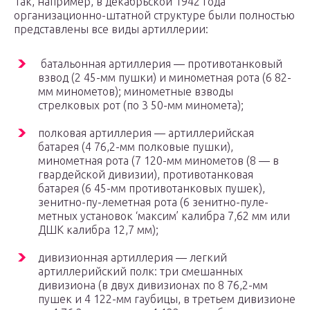
Так, например, в декабрьской 1942 года
организационно-штатной структуре были полностью
представлены все виды артиллерии:
батальонная артиллерия — противотанковый
взвод (2 45-мм пушки) и минометная рота (6 82-
мм минометов); минометные взводы
стрелковых рот (по 3 50-мм миномета);
полковая артиллерия — артиллерийская
батарея (4 76,2-мм полковые пушки),
минометная рота (7 120-мм минометов (8 — в
гвардейской дивизии), противотанковая
батарея (6 45-мм противотанковых пушек),
зенитно-пу-леметная рота (6 зенитно-пуле-
метных установок ‘максим’ калибра 7,62 мм или
ДШК калибра 12,7 мм);
дивизионная артиллерия — легкий
артиллерийский полк: три смешанных
дивизиона (в двух дивизионах по 8 76,2-мм
пушек и 4 122-мм гаубицы, в третьем дивизионе