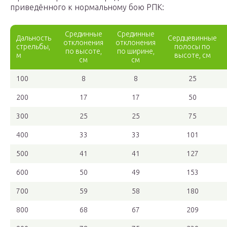
приведённого к нормальному бою РПК:
Срединные
Срединные
Дальность
Сердцевинные
отклонения
отклонения
стрельбы,
полосы по
по высоте,
по ширине,
м
высоте, см
см
см
100
8
8
25
200
17
17
50
300
25
25
75
400
33
33
101
500
41
41
127
600
50
49
153
700
59
58
180
800
68
67
209