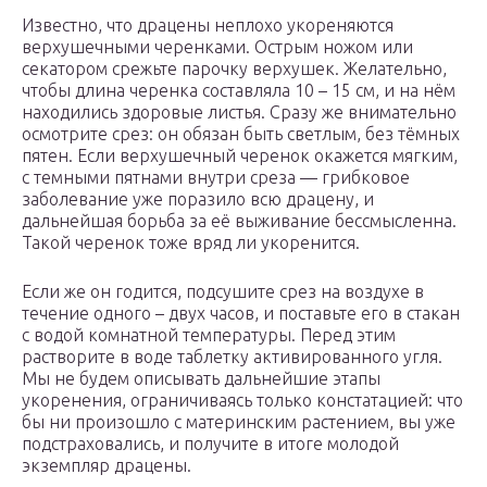
Известно, что драцены неплохо укореняются
верхушечными черенками. Острым ножом или
секатором срежьте парочку верхушек. Желательно,
чтобы длина черенка составляла 10 – 15 см, и на нём
находились здоровые листья. Сразу же внимательно
осмотрите срез: он обязан быть светлым, без тёмных
пятен. Если верхушечный черенок окажется мягким,
с темными пятнами внутри среза — грибковое
заболевание уже поразило всю драцену, и
дальнейшая борьба за её выживание бессмысленна.
Такой черенок тоже вряд ли укоренится.
Если же он годится, подсушите срез на воздухе в
течение одного – двух часов, и поставьте его в стакан
с водой комнатной температуры. Перед этим
растворите в воде таблетку активированного угля.
Мы не будем описывать дальнейшие этапы
укоренения, ограничиваясь только констатацией: что
бы ни произошло с материнским растением, вы уже
подстраховались, и получите в итоге молодой
экземпляр драцены.