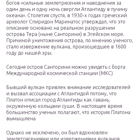
богов «сильные землетрясения и наводнения за
один день и одну ночь свергли Атлантиду в пучину
океана». Столетия спустя, в 1930-х годах греческий
археолог Спиридон Маринатос утверждал, что это
описание основано на реальном разрушении
острова Тера (ныне Санторини) в Эгейском море.
Причиной уничтожения острова, по мнению ученого,
стало извержение вулкана, произошедшее в 1600
году до нашей эры.
Сегодня остров Санторини можно увидеть с борта
Международной космической станции (МКС)
Бывший вулкан привлек внимание исследователей
и вызвал ассоциации с Атлантидой потому, что
Платон описал город Атлантиды как гавань,
окруженную кольцами суши. В настоящее время
большинство ученых полагают, что история Платона
вымышлена
Однако не исключено, он был вдохновлен
землетрясениями или извержениями вулканов,