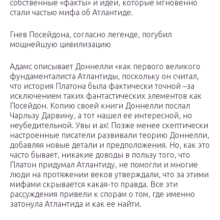
собственные «факты» и идеи, которые мгновенно
стали частью мифа об Атлантиде.
Гнев Посейдона, согласно легенде, погубил
мощнейшую цивилизацию
Адамс описывает Доннелли «как первого великого
фундаменталиста Атлантиды, поскольку он считал,
что история Платона была фактически точной –за
исключением таких фантастических элементов как
Посейдон. Копию своей книги Доннелли послал
Чарльзу Дарвину, а тот нашел ее интересной, но
неубедительной. Увы и ах! Позже менее скептически
настроенные писатели развивали теорию Доннелли,
добавляя новые детали и предположения. Но, как это
часто бывает, никакие доводы в пользу того, что
Платон придумал Атлантиду, не помогли и многие
люди на протяжении веков утверждали, что за этими
мифами скрывается какая-то правда. Все эти
рассуждения привели к спорам о том, где именно
затонула Атлантида и как ее найти.