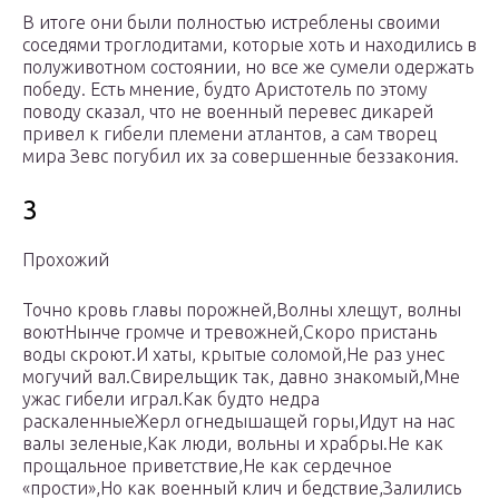
В итоге они были полностью истреблены своими
соседями троглодитами, которые хоть и находились в
полуживотном состоянии, но все же сумели одержать
победу. Есть мнение, будто Аристотель по этому
поводу сказал, что не военный перевес дикарей
привел к гибели племени атлантов, а сам творец
мира Зевс погубил их за совершенные беззакония.
3
Прохожий
Точно кровь главы порожней,Волны хлещут, волны
воютНынче громче и тревожней,Скоро пристань
воды скроют.И хаты, крытые соломой,Не раз унес
могучий вал.Свирельщик так, давно знакомый,Мне
ужас гибели играл.Как будто недра
раскаленныеЖерл огнедышащей горы,Идут на нас
валы зеленые,Как люди, вольны и храбры.Не как
прощальное приветствие,Не как сердечное
«прости»,Но как военный клич и бедствие,Залились