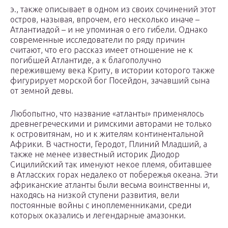
э., также описывает в одном из своих сочинений этот
остров, называя, впрочем, его несколько иначе –
Атлантиадой – и не упоминая о его гибели. Однако
современные исследователи по ряду причин
считают, что его рассказ имеет отношение не к
погибшей Атлантиде, а к благополучно
пережившему века Криту, в истории которого также
фигурирует морской бог Посейдон, зачавший сына
от земной девы.
Любопытно, что название «атланты» применялось
древнегреческими и римскими авторами не только
к островитянам, но и к жителям континентальной
Африки. В частности, Геродот, Плиний Младший, а
также не менее известный историк Диодор
Сицилийский так именуют некое племя, обитавшее
в Атласских горах недалеко от побережья океана. Эти
африканские атланты были весьма воинственны и,
находясь на низкой ступени развития, вели
постоянные войны с иноплеменниками, среди
которых оказались и легендарные амазонки.