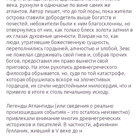
века, рухнули в одночасье по вине самих же
атлантов. Автор пишет, что до той поры, пока жители
острова ставили добродетель выше богатств и
почестей, небожители были к ним благосклонны, но
отвернулись от них, как только блеск золота затмил в
их глазах духовные ценности. Взирая на то, как
люди, утратившие божественную сущность,
переполнились гордыней, алчностью и злобой, Зевс
не пожелал сдерживать свой гнев и, собрав прочих
богов, предоставил им право вынести свой
приговор. На этом рукопись древнегреческого
философа обрывается, но, судя по той катастрофе,
которая обрушилась вскоре на злочестивых
гордецов, их сочли недостойными милосердия, что и
привело в итоге к столь печальному исходу.
Легенды Атлантиды (или сведения о реально
произошедших событиях – это осталось неизвестно)
привлекали внимание многих древнегреческих
историков и писателей. В частности, афинянин
Гелланик, живший в V веке до н