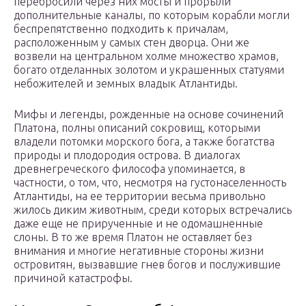
перебросили через них мосты и прорыли
дополнительные каналы, по которым корабли могли
беспрепятственно подходить к причалам,
расположенным у самых стен дворца. Они же
возвели на центральном холме множество храмов,
богато отделанных золотом и украшенных статуями
небожителей и земных владык Атлантиды.
Мифы и легенды, рожденные на основе сочинений
Платона, полны описаний сокровищ, которыми
владели потомки морского бога, а также богатства
природы и плодородия острова. В диалогах
древнегреческого философа упоминается, в
частности, о том, что, несмотря на густонаселенность
Атлантиды, на ее территории весьма привольно
жилось диким животным, среди которых встречались
даже еще не прирученные и не одомашненные
слоны. В то же время Платон не оставляет без
внимания и многие негативные стороны жизни
островитян, вызвавшие гнев богов и послужившие
причиной катастрофы.