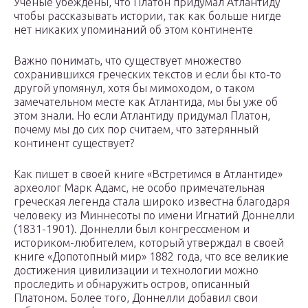
Ученые убеждены, что Платон придумал Атлантиду
чтобы рассказывать истории, так как больше нигде
нет никаких упоминаний об этом континенте
Важно понимать, что существует множество
сохранившихся греческих текстов и если бы кто-то
другой упомянул, хотя бы мимоходом, о таком
замечательном месте как Атлантида, мы бы уже об
этом знали. Но если Атлантиду придумал Платон,
почему мы до сих пор считаем, что затерянный
континент существует?
Как пишет в своей книге «Встретимся в Атлантиде»
археолог Марк Адамс, не особо примечательная
греческая легенда стала широко известна благодаря
человеку из Миннесоты по имени Игнатий Доннелли
(1831-1901). Доннелли был конгрессменом и
историком-любителем, который утверждал в своей
книге «Допотопный мир» 1882 года, что все великие
достижения цивилизации и технологии можно
проследить и обнаружить остров, описанный
Платоном. Более того, Доннелли добавил свои