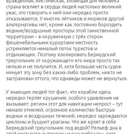
враждебная, мистическая, зловещая для человека
страна вселяет в сердца людей настолько великий
ужас, что говорить о ней они нередко просто
отказываются. У многих лётчиков и моряков другой
альтернативы нет, кроме как постоянно бороздить
водные/воздушные просторы этой таинственной
территории – в окруженную с трёх сторон
фешенебельными курортами местность
устремляется немалый поток туристов и
отдыхающих. Поэтому изолировать Бермудский
треугольник от окружающего его мира просто так
нельзя и не получится. И, хотя большая часть судов
минует эту зону без каких-либо проблем, никто не
застрахован оттого, что однажды может не вернуться.
У знающих людей тот факт, что корабли здесь
нередко терпят крушения, особого удивления не
вызывает: регион этот для навигации непрост – тут
немало отмелей, огромное количество быстрых
водных и воздушных течений, нередко зарождаются
циклоны и бушуют ураганы. Что же кроет в себе
Бермудский треугольник под водой? Рельеф дна в
этой местности интересен и разнообразен, хотя