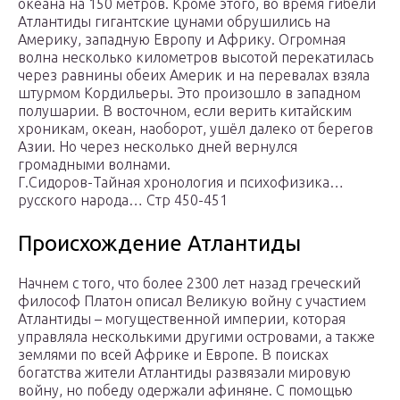
океана на 150 метров. Кроме этого, во время гибели
Атлантиды гигантские цунами обрушились на
Америку, западную Европу и Африку. Огромная
волна несколько километров высотой перекатилась
через равнины обеих Америк и на перевалах взяла
штурмом Кордильеры. Это произошло в западном
полушарии. В восточном, если верить китайским
хроникам, океан, наоборот, ушёл далеко от берегов
Азии. Но через несколько дней вернулся
громадными волнами.
Г.Сидоров-Тайная хронология и психофизика…
русского народа… Стр 450-451
Происхождение Атлантиды
Начнем с того, что более 2300 лет назад греческий
философ Платон описал Великую войну с участием
Атлантиды – могущественной империи, которая
управляла несколькими другими островами, а также
землями по всей Африке и Европе. В поисках
богатства жители Атлантиды развязали мировую
войну, но победу одержали афиняне. С помощью