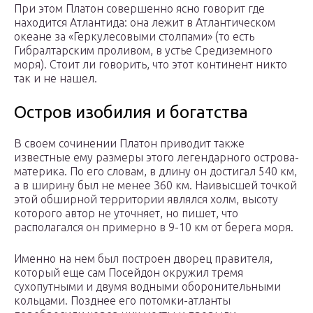
При этом Платон совершенно ясно говорит где
находится Атлантида: она лежит в Атлантическом
океане за «Геркулесовыми столпами» (то есть
Гибралтарским проливом, в устье Средиземного
моря). Стоит ли говорить, что этот континент никто
так и не нашел.
Остров изобилия и богатства
В своем сочинении Платон приводит также
известные ему размеры этого легендарного острова-
материка. По его словам, в длину он достигал 540 км,
а в ширину был не менее 360 км. Наивысшей точкой
этой обширной территории являлся холм, высоту
которого автор не уточняет, но пишет, что
располагался он примерно в 9-10 км от берега моря.
Именно на нем был построен дворец правителя,
который еще сам Посейдон окружил тремя
сухопутными и двумя водными оборонительными
кольцами. Позднее его потомки-атланты