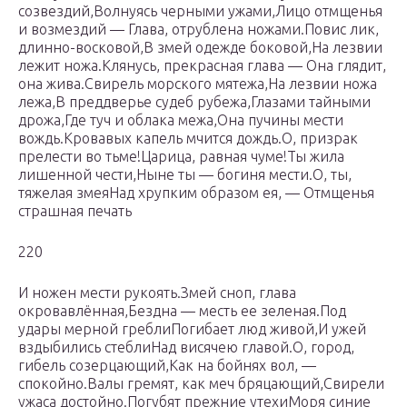
созвездий,Волнуясь черными ужами,Лицо отмщенья
и возмездий — Глава, отрублена ножами.Повис лик,
длинно-восковой,В змей одежде боковой,На лезвии
лежит ножа.Клянусь, прекрасная глава — Она глядит,
она жива.Свирель морского мятежа,На лезвии ножа
лежа,В преддверье судеб рубежа,Глазами тайными
дрожа,Где туч и облака межа,Она пучины мести
вождь.Кровавых капель мчится дождь.О, призрак
прелести во тьме!Царица, равная чуме!Ты жила
лишенной чести,Ныне ты — богиня мести.О, ты,
тяжелая змеяНад хрупким образом ея, — Отмщенья
страшная печать
220
И ножен мести рукоять.Змей сноп, глава
окровавлённая,Бездна — месть ее зеленая.Под
удары мерной греблиПогибает люд живой,И ужей
вздыбились стеблиНад висячею главой.О, город,
гибель созерцающий,Как на бойнях вол, —
спокойно.Валы гремят, как меч бряцающий,Свирели
ужаса достойно.Погубят прежние утехиМоря синие