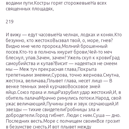
водами пути.Костры горят сторожевыеНа всех
священных площадях,
219
И вижу — едут часовыеНа челнах, лодках и конях.Кто
безумно, кто жестокоВызвал твой, о, море, гнев?
Видно мне чело пророка,Молний брошенный
посев.Кто-то в полночь хмурит брови,Чей-то меч
блеснул, упав.Зачем, зачем? Ужель скуп к кровиГрад
самоубийства и купав?Висит — надеяться не смеем
мы — Меж туч прекрасная глава,Покрыта
трепетными змеями,Сурова, точно жернова.Смутна,
жестока, величава,Плывет глава, несет лицо — В
венке темных змей курчавоВосковое змей
яйцо.Союз праха и лицаРазрубил удар жестокий,И, в
обитель палачаМрачно ринулись потоки.Народ, свой
ужас величающий,Пучины рев и звук серчающий,И
звезды — тихие свидетелиГробницы зла и
добродетели.Город гибнет. Люди с ним.Суша — дно.
Последних весть.Море с полчищем своимВсе грозит
в безумстве снесть.И вот плывет между