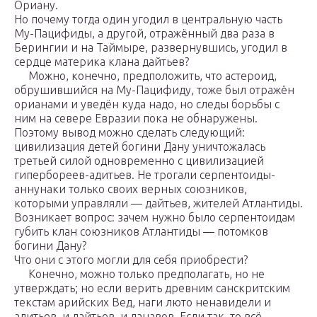
Ориану.
Но почему тогда один угодил в центральную часть
Му-Пацифиды, а другой, отражённый два раза в
Берингии и на Таймыре, развернувшись, угодил в
сердце материка клана дайтьев?
Можно, конечно, предположить, что астероид,
обрушившийся на Му-Пацифиду, тоже был отражён
орианами и уведён куда надо, но следы борьбы с
ним на севере Евразии пока не обнаружены.
Поэтому вывод можно сделать следующий:
цивилизация детей богини Дану уничтожалась
третьей силой одновременно с цивилизацией
гипербореев-адитьев. Не трогали серпентоиды-
аннунаки только своих верных союзников,
которыми управляли — дайтьев, жителей Атлантиды.
Возникает вопрос: зачем нужно было серпентоидам
губить клан союзников Атлантиды — потомков
богини Дану?
Что они с этого могли для себя приобрести?
Конечно, можно только предполагать, но не
утверждать; но если верить древним санскритским
текстам арийских Вед, наги люто ненавидели и
адитьев, и дайтьев, и данавов. Если так, то всё