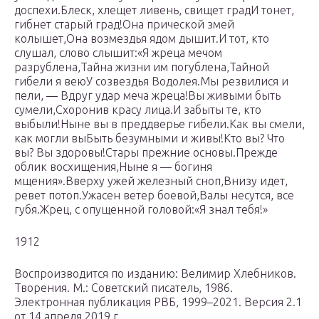
доспехи.Блеск, хлещет ливень, свищет градИ тонет,
гибнет старый град!Она прической змей
колышет,Она возмездья ядом дышит.И тот, кто
слушал, слово слышит:«Я жреца мечом
разрублена,Тайна жизни им погублена,Тайной
гибели я веюУ созвездья Водолея.Мы резвилися и
пели, — Вдруг удар меча жреца!Вы живыми быть
сумели,Схоронив красу лица.И забыты те, кто
выбыли!Ныне вы в преддверье гибели.Как вы смели,
как могли выБыть безумными и живы!Кто вы? Что
вы? Вы здоровы!Стары прежние основы.Прежде
облик восхищения,Ныне я — богиня
мщения».Вверху ужей железный сноп,Внизу идет,
ревет потоп.Ужасен ветер боевой,Валы несутся, все
губя.Жрец, с опущенной головой:«Я знал тебя!»
1912
Воспроизводится по изданию: Велимир Хлебников.
Творения. М.: Советский писатель, 1986.
Электронная публикация РВБ, 1999–2021. Версия 2.1
от 14 апреля 2019 г.