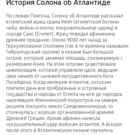
История Солона об Атлантиде
По словам Платона, Солону об Атлантиде рассказал
египетский жрец храма Нейт (египетской богини
неба, войны и охоты; покровительнице цариц) в
городе Саис (Египет). Жрец поведал афинянину
древнее предание. Около 9000 лет назад за
Геркулесовыми столпами (так в те времена называли
Гибралтарский пролив) в океане был большой
остров, который занимал площадь, соизмеримую с
размерами Азии. На этом острове существовала
цивилизация, которой управляли цари, ведущие
свое начало от сыновей могущественного бога
Посейдона. Когда империя атлантов, которым
платили дань все прибрежные и островные
государства и народы от Египта на юге до народов,
населявших Апеннинский полуостров на севере,
решила покорить земли Средиземноморья, то
столкнулась с хорошо организованной армией
Древней Греции. Армия афинян нанесла
сокрушительный удар войскам атлантов. А вскоре
после этого в Атлантическом океане случилось