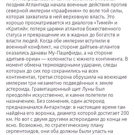
поздняя Атлантида начала военные действия против
северной империи «праафинян» по воле той силы,
которая захватила в ней верховную власть. Это
хорошо просматривается из диалогов «Тимей» и
«Критий»: потеря царями атлантов божественного
статуса и превращение их в жадных до богатств и
власти людей. Когда обе империи вступили в
военный конфликт, на стороне дайтьев-атлантов
оказались данавы Му-Пацифиды, а на стороне
адитьев-ориан — колонисты с южного континента. В
момент обмена термоядерными ударами, следы
которых до сих пор сохранились на всех
континентах, третья сторона обрушила на воюющие
империи три незаметно подведённых к земле
астероида. Гравитационный щит Луны был
преодолён искусственно, и камни полетели по
назначению. Без сомнения, один астероид
предназначался Антарктиде: в настоящее время там
найдёна его воронка, диаметр которой достигает 200
км. Но вот с двумя другими астероидами до конца не
ясно. Возможно, по стратегическому плану
серпентоидов, они оба должны были упасть на