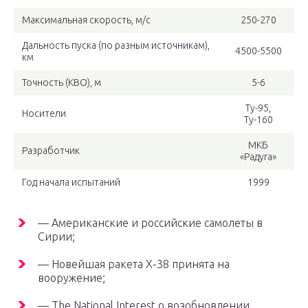
Максимальная скорость, м/c
250-270
Дальность пуска (по разным источникам),
4500-5500
км
Точность (КВО), м
5-6
Ту-95,
Носители
Ту-160
МКБ
Разработчик
«Радуга»
Год начала испытаний
1999
— Американские и российские самолеты в
Сирии;
— Новейшая ракета Х-38 принята на
вооружение;
— The National Interest о возобновлении