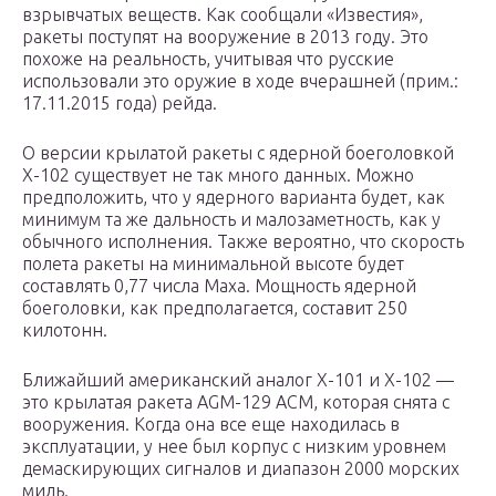
взрывчатых веществ. Как сообщали «Известия»,
ракеты поступят на вооружение в 2013 году. Это
похоже на реальность, учитывая что русские
использовали это оружие в ходе вчерашней (прим.:
17.11.2015 года) рейда.
О версии крылатой ракеты с ядерной боеголовкой
Х-102 существует не так много данных. Можно
предположить, что у ядерного варианта будет, как
минимум та же дальность и малозаметность, как у
обычного исполнения. Также вероятно, что скорость
полета ракеты на минимальной высоте будет
составлять 0,77 числа Маха. Мощность ядерной
боеголовки, как предполагается, составит 250
килотонн.
Ближайший американский аналог Х-101 и Х-102 —
это крылатая ракета AGM-129
ACM
, которая снята с
вооружения. Когда она все еще находилась в
эксплуатации, у нее был корпус с низким уровнем
демаскирующих сигналов и диапазон 2000 морских
миль.