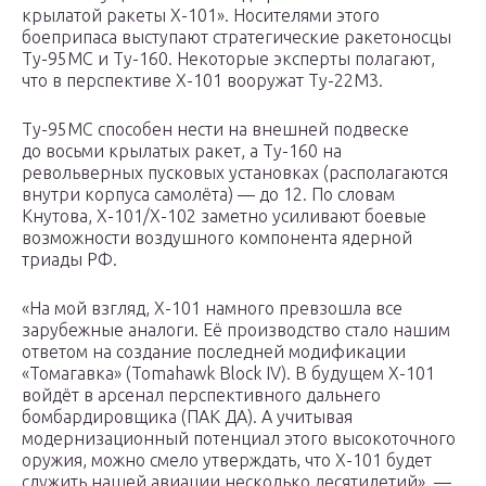
крылатой ракеты Х-101». Носителями этого
боеприпаса выступают стратегические ракетоносцы
Ту-95МС и Ту-160. Некоторые эксперты полагают,
что в перспективе Х-101 вооружат Ту-22М3.
Ту-95МС способен нести на внешней подвеске
до восьми крылатых ракет, а Ту-160 на
револьверных пусковых установках (располагаются
внутри корпуса самолёта) — до 12. По словам
Кнутова, Х-101/Х-102 заметно усиливают боевые
возможности воздушного компонента ядерной
триады РФ.
«На мой взгляд, X-101 намного превзошла все
зарубежные аналоги. Её производство стало нашим
ответом на создание последней модификации
«Томагавка» (Tomahawk Block IV). В будущем X-101
войдёт в арсенал перспективного дальнего
бомбардировщика (ПАК ДА). А учитывая
модернизационный потенциал этого высокоточного
оружия, можно смело утверждать, что X-101 будет
служить нашей авиации несколько десятилетий», —