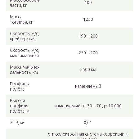
Масса боевой
400
части, кг
Масса
1250
топлива, кг
Скорость, м/c,
190—200
крейсерская
Скорость, м/c,
250—270
максимальная
Максимальная
5500 км
дальность, км
Профиль
изменяемый
полёта
Высота
профиля
изменяемый от 30—70 до 10 000
полёта, м
ЭПР, м²
0,01
оптоэлектронная система коррекции +