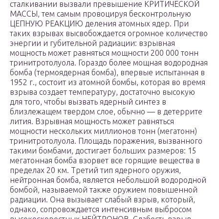
сталкивании вызвали превышение КРИТИЧЕСКОЙ
МАССЫ, тем самым провоцируя бесконтрольную
ЦЕПНУЮ РЕАКЦИЮ деления атомных ядер. При
таких взрывах высвобождается огромное количество
энергии и губительной радиации: взрывная
мощность может равняться мощности 200 000 тонн
тринитротолуола. Гораздо более мощная водородная
бомба (термоядерная бомба), впервые испытанная в
1952 г., состоит из атомной бомбы, которая во время
взрыва создает температуру, достаточно высокую
для того, чтобы вызвать ядерный синтез в
близлежащем твердом слое, обычно — в детеррите
лития. Взрывная мощность может равняться
мощности нескольких миллионов тонн (мегатонн)
тринитротолуола. Площадь поражения, вызванного
такими бомбами, достигает больших размеров: 15
мегатонная бомба взорвет все горящие вещества в
пределах 20 км. Третий тип ядерного оружия,
нейтронная бомба, является небольшой водородной
бомбой, называемой также оружием повышенной
радиации. Она вызывает слабый взрыв, который,
однако, сопровождается интенсивным выбросом