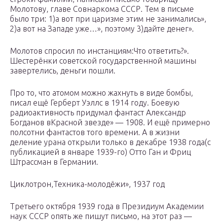
Молотову, главе Совнаркома СССР. Тем в письме
было три: 1)а вот при царизме этим не занимались»,
2)а вот на Западе уже…», поэтому 3)дайте денег».
Молотов спросил по инстанциям:Что ответить?».
Шестерёнки советской государственной машины
завертелись, деньги пошли.
Про то, что атомом можно жахнуть в виде бомбы,
писал ещё Герберт Уэллс в 1914 году. Боевую
радиоактивность придумал фантаст Александр
Богданов вКрасной звезде» — 1908. И ещё примерно
полсотни фантастов того времени. А в жизни
деление урана открыли только в декабре 1938 года(с
публикацией в январе 1939-го) Отто Ган и Фриц
Штрассман в Германии.
Циклотрон,Техника-молодёжи», 1937 год
Третьего октября 1939 года в Президиум Академии
наук СССР опять же пишут письмо, на этот раз —