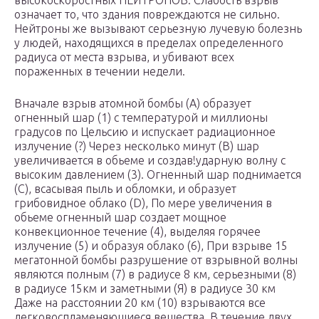
высокоскоростных НЕЙТРОНОВ. Слабость взрыв
означает то, что здания повреждаются не сильно.
Нейтроны же вызывают серьезную лучевую болезнь
у людей, находящихся в пределах определенного
радиуса от места взрыва, и убивают всех
пораженных в течении недели.
Вначале взрыв атомной бомбы (А) образует
огненный шар (1) с температурой и миллионы
градусов по Цельсию и испускает радиационное
излучение (?) Через несколько минут (В) шар
увеличивается в обьеме и создав!ударную волну с
высоким давлением (3). Огненный шар поднимается
(С), всасывая пыль и обломки, и образует
грибовидное облако (D), По мере увеличения в
обьеме огненный шар создает мощное
конвекционное течение (4), выделяя горячее
излучение (5) и образуя облако (6), При взрыве 15
мегатонной бомбы разрушение от взрывной волны
являются полным (7) в радиусе 8 км, серьезными (8)
в радиусе 15км и заметными (Я) в радиусе 30 км
Даже на расстоянии 20 км (10) взрываются все
легковоспламеняющиеся вещества, В течение двух