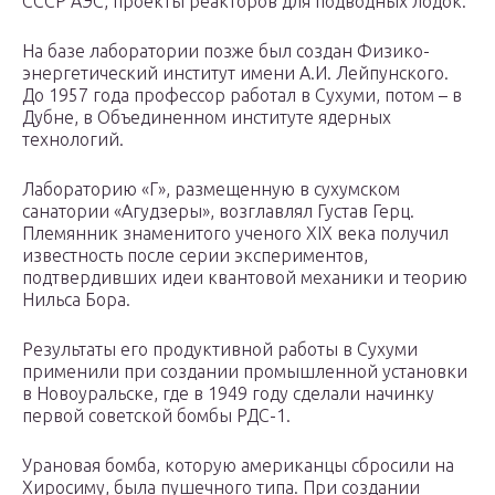
СССР АЭС, проекты реакторов для подводных лодок.
На базе лаборатории позже был создан Физико-
энергетический институт имени А.И. Лейпунского.
До 1957 года профессор работал в Сухуми, потом – в
Дубне, в Объединенном институте ядерных
технологий.
Лабораторию «Г», размещенную в сухумском
санатории «Агудзеры», возглавлял Густав Герц.
Племянник знаменитого ученого XIX века получил
известность после серии экспериментов,
подтвердивших идеи квантовой механики и теорию
Нильса Бора.
Результаты его продуктивной работы в Сухуми
применили при создании промышленной установки
в Новоуральске, где в 1949 году сделали начинку
первой советской бомбы РДС-1.
Урановая бомба, которую американцы сбросили на
Хиросиму, была пушечного типа. При создании