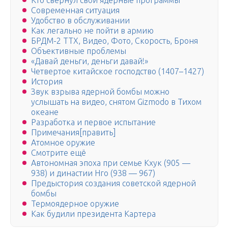
Кто свернул свои ядерные программы
Современная ситуация
Удобство в обслуживании
Как легально не пойти в армию
БРДМ-2 ТТХ, Видео, Фото, Скорость, Броня
Объективные проблемы
«Давай деньги, деньги давай!»
Четвертое китайское господство (1407–1427)
История
Звук взрыва ядерной бомбы можно
услышать на видео, снятом Gizmodo в Тихом
океане
Разработка и первое испытание
Примечания[править]
Атомное оружие
Смотрите ещё
Автономная эпоха при семье Кхук (905 —
938) и династии Нго (938 — 967)
Предыстория создания советской ядерной
бомбы
Термоядерное оружие
Как будили президента Картера