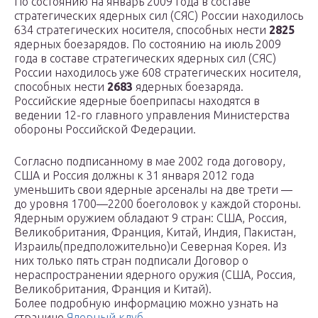
По состоянию на январь 2009 года в составе
стратегических ядерных сил (СЯС) России находилось
634 стратегических носителя, способных нести
2825
ядерных боезарядов. По состоянию на июль 2009
года в составе стратегических ядерных сил (СЯС)
России находилось уже 608 стратегических носителя,
способных нести
2683
ядерных боезаряда.
Российские ядерные боеприпасы находятся в
ведении 12-го главного управления Министерства
обороны Российской Федерации.
Согласно подписанному в мае 2002 года договору,
США и Россия должны к 31 января 2012 года
уменьшить свои ядерные арсеналы на две трети —
до уровня 1700—2200 боеголовок у каждой стороны.
Ядерным оружием обладают 9 стран: США, Россия,
Великобритания, Франция, Китай, Индия, Пакистан,
Израиль(предположительно)и Северная Корея. Из
них только пять стран подписали Договор о
нераспространении ядерного оружия (США, Россия,
Великобритания, Франция и Китай).
Более подробную информацию можно узнать на
странице
Ядерный клуб
.