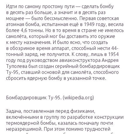
Идти по самому простому пути — сделать бомбу
в десять раз больше, а значит и в десять раз
мощнее — было бессмысленно. Первая советская
атомная бомба, испытанная ещё в 1949 году, весила
более 4,6 тонны. Но в то время в стране не имелось
самолёта, который мог бы доставить это оружие
к месту назначения. И было ясно, что создать
в обозримое время аппарат, способный нести 44-
тонный заряд, не получится. К слову, лишь в 1954
году под руководством авиаконструктора Андрея
Туполева был создан серийный бомбардировщик
Ту-95, ставший основой для самолёта, способного
сбросить ядерную бомбу в указанной точке.
Бомбардировщик Ту-95. (wikipedia.org)
Задача, поставленная перед физиками,
включёнными в группу по разработке конструкции
термоядерной бомбы, казалась поначалу почти
неразрешимой. При этом помимо трудностей