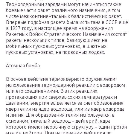
Термоядерными зарядами могут начиняться также
боевые части ракет различного назначения, в том
числе межконтинентальных баллистических ракет.
Впервые подобная ракета была испытана в СССР еще
в 1957 году, в настоящее время на вооружения
Ракетных Войск Стратегического Назначения состоят
ракеты нескольких типов, базирующиеся на
мобильных пусковых установках, в шахтных
пусковых установках, на подводных лодках.
Атомная бомба
В основе действия термоядерного оружия лежит
использование термоядерной реакции с водородом
или его соединениями. В этих реакциях,
протекающих при сверхвысоких температурах и
давлении, энергия выделяется за счет образования
ядер гелия из ядер водорода, или из ядер водорода
и лития. Для образования гелия используется, в
основном, тяжелый водород – дейтерий, ядра
которого имеют необычную структуру – один протон
и один нейтрон. При нагревании дейтерия до