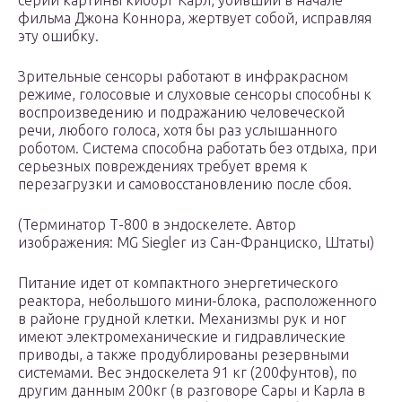
серии картины киборг Карл, убивший в начале
фильма Джона Коннора, жертвует собой, исправляя
эту ошибку.
Зрительные сенсоры работают в инфракрасном
режиме, голосовые и слуховые сенсоры способны к
воспроизведению и подражанию человеческой
речи, любого голоса, хотя бы раз услышанного
роботом. Система способна работать без отдыха, при
серьезных повреждениях требует время к
перезагрузки и самовосстановлению после сбоя.
(Терминатор Т-800 в эндоскелете. Автор
изображения: MG Siegler из Сан-Франциско, Штаты)
Питание идет от компактного энергетического
реактора, небольшого мини-блока, расположенного
в районе грудной клетки. Механизмы рук и ног
имеют электромеханические и гидравлические
приводы, а также продублированы резервными
системами. Вес эндоскелета 91 кг (200фунтов), по
другим данным 200кг (в разговоре Сары и Карла в