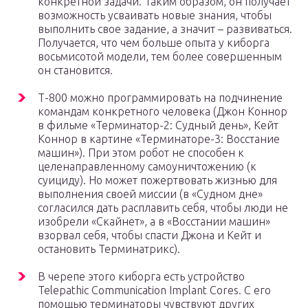
конкретной задачи. Таким образом, он получает
возможность усваивать новые знания, чтобы
выполнить свое задание, а значит – развиваться.
Получается, что чем больше опыта у киборга
восьмисотой модели, тем более совершенным
он становится.
Т-800 можно программировать на подчинение
командам конкретного человека (Джон Коннор
в фильме «Терминатор-2: Судный день», Кейт
Коннор в картине «Терминаторе-3: Восстание
машин»). При этом робот не способен к
целенаправленному самоуничтожению (к
суициду). Но может пожертвовать жизнью для
выполнения своей миссии (в «Судном дне»
согласился дать расплавить себя, чтобы люди не
изобрели «Скайнет», а в «Восстании машин»
взорвал себя, чтобы спасти Джона и Кейт и
остановить Терминатрикс).
В черепе этого киборга есть устройство
Telepathic Communication Implant Cores. С его
помощью терминаторы чувствуют других