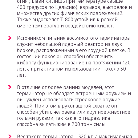
огня (плавится лишь при температуре свыше
400 градусов по Цельсию), взрывов, выстрелов и
множества других физических повреждений.
Также эндоскелет Т-800 устойчив к резкой
смене температур и воздействию кислот.
Источником питания восьмисотого терминатора
служит небольшой ядерный реактор из двух
блоков, расположенный в его грудной клетке. В
состоянии покоя он способен обеспечить
киборгу функционирование на протяжении 120
лет, а при активном использовании – около 50
лет.
В отличие от более ранних моделей, этот
терминатор не обладает встроенным оружием и
вынужден использовать стрелковое оружие
людей. При этом в рукопашной схватке он
способен убить человека или крупное животное
голыми руками, так как его гидравлика
способна выдать жим в 200 тонн силы.
Вес такого терминатора – 320 кг, а максимальная