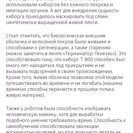
использовали киборгов без кожного покрова и
имитации органов. А вот для внедрения сущность
киборга приходилось маскировать под слоем
синтетически выращенной живой плоти.
Стоит отметить, что биологическая внешняя
оболочка и волосяной покров были живыми и
способными к регенерации, а также старению
(можно заметить в ленте «Терминатор: Генезис»). Это
способствовало тому, что киборг Т-800 способен был
много лет находиться под прикрытием и не
вызывать подозрений в своем происхождении.
Кроме того, живая оболочка позволяла этой модели
путешествовать во времени и не погибать (машина
времени способна перенести в прошлое только
живую материю).
Также у роботов была способность изображать
человеческую мимику, хотя для выработки
подобного умения требовалось время. Способность к
самообучению способствовала эволюции
восьмисотых моделей, но при этом часто делала их