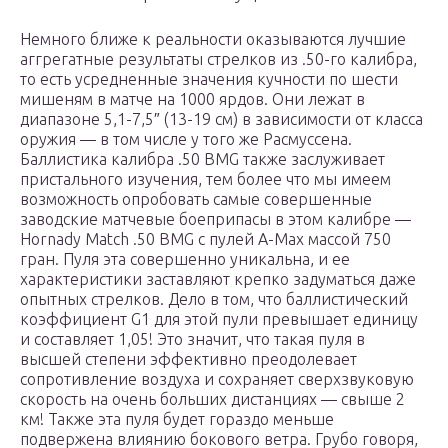
Немного ближе к реальности оказываются лучшие
аггрегатные результаты стрелков из .50-го калибра,
то есть усредненные значения кучности по шести
мишеням в матче на 1000 ярдов. Они лежат в
диапазоне 5,1-7,5″ (13-19 см) в зависимости от класса
оружия — в том числе у того же Расмуссена.
Баллистика калибра .50 BMG также заслуживает
пристального изучения, тем более что мы имеем
возможность опробовать самые совершенные
заводские матчевые боеприпасы в этом калибре —
Hornady Match .50 BMG с пулей A-Max массой 750
гран. Пуля эта совершенно уникальна, и ее
характеристики заставляют крепко задуматься даже
опытных стрелков. Дело в том, что баллистический
коэффициент G1 для этой пули превышает единицу
и составляет 1,05! Это значит, что такая пуля в
высшей степени эффективно преодолевает
сопротивление воздуха и сохраняет сверхзвуковую
скорость на очень больших дистанциях — свыше 2
км! Также эта пуля будет гораздо меньше
подвержена влиянию бокового ветра. Грубо говоря,