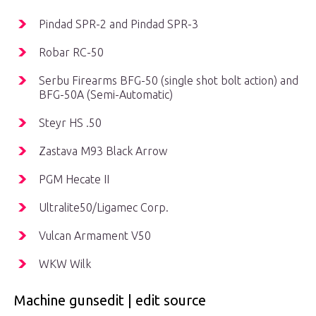
Pindad SPR-2 and Pindad SPR-3
Robar RC-50
Serbu Firearms BFG-50 (single shot bolt action) and
BFG-50A (Semi-Automatic)
Steyr HS .50
Zastava M93 Black Arrow
PGM Hecate II
Ultralite50/Ligamec Corp.
Vulcan Armament V50
WKW Wilk
Machine gunsedit | edit source