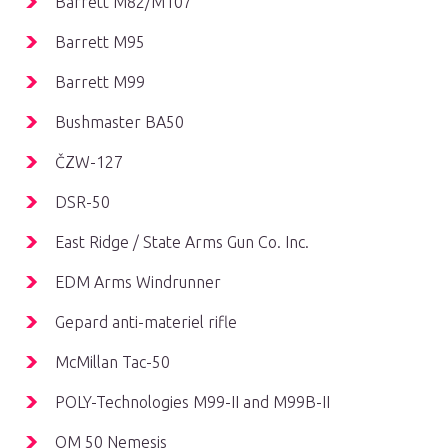
Barrett M82/M107
Barrett M95
Barrett M99
Bushmaster BA50
ČZW-127
DSR-50
East Ridge / State Arms Gun Co. Inc.
EDM Arms Windrunner
Gepard anti-materiel rifle
McMillan Tac-50
POLY-Technologies M99-II and M99B-II
OM 50 Nemesis