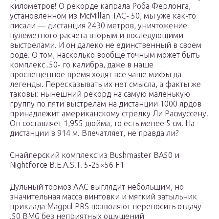
километров! О рекорде капрала Роба Ферлонга,
установленном из McMillan TAC- 50, мы уже как-то
писали — дистанция 2430 метров, уничтожение
пулеметного расчета вторым и последующими
выстрелами. И он далеко не единственный в своем
роде. О том, насколько вообще точным может быть
комплекс .50- го калибра, даже в наше
просвещенное время ходят все чаще мифы да
легенды. Пересказывать их нет смысла, а факты же
таковы: нынешний рекорд на самую маленькую
группу по пяти выстрелам на дистанции 1000 ярдов
принадлежит американскому стрелку Ли Расмуссену.
Он составляет 1,955 дюйма, то есть менее 5 см. На
дистанции в 914 м. Впечатляет, не правда ли?
Снайперский комплекс из Bushmaster BA50 и
Nightforce B.E.A.S.T. 5-25×56 F1
Дульный тормоз AAC выглядит небольшим, но
значительная масса винтовки и мягкий затыльник
приклада Magpul PRS позволяют переносить отдачу
.50 BMG без неприятных ошущений