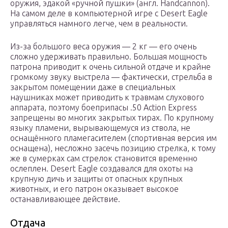
оружия, эдакой «ручной пушки» (англ. Handcannon).
На самом деле в компьютерной игре с Desert Eagle
управляться намного легче, чем в реальности.
Из-за большого веса оружия — 2 кг — его очень
сложно удерживать правильно. Большая мощность
патрона приводит к очень сильной отдаче и крайне
громкому звуку выстрела — фактически, стрельба в
закрытом помещении даже в специальных
наушниках может приводить к травмам слухового
аппарата, поэтому боеприпасы .50 Action Express
запрещены во многих закрытых тирах. По крупному
языку пламени, вырывающемуся из ствола, не
оснащённого пламегасителем (спортивная версия им
оснащена), несложно засечь позицию стрелка, к тому
же в сумерках сам стрелок становится временно
ослеплен. Desert Eagle создавался для охоты на
крупную дичь и защиты от опасных крупных
животных, и его патрон оказывает высокое
останавливающее действие.
Отдача