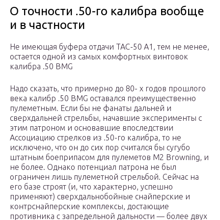
О точности .50-го калибра вообще
и в частности
Не имеющая буфера отдачи ТАС-50 А1, тем не менее,
остается одной из самых комфортных винтовок
калибра .50 BMG
Надо сказать, что примерно до 80- х годов прошлого
века калибр .50 BMG оставался преимущественно
пулеметным. Если бы не фанаты дальней и
сверхдальней стрельбы, начавшие эксперименты с
этим патроном и основавшие впоследствии
Ассоциацию стрелков из .50-го калибра, то не
исключено, что он до сих пор считался бы сугубо
штатным боеприпасом для пулеметов M2 Browning, и
не более. Однако потенциал патрона не был
ограничен лишь пулеметной стрельбой. Сейчас на
его базе строят (и, что характерно, успешно
применяют) сверхдальнобойные снайперские и
контрснайперские комплексы, достающие
противника с запредельной дальности — более двух