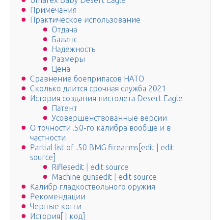
Umarex Baby Desert Eagle
Примечания
Практическое использование
Отдача
Баланс
Надёжность
Размеры
Цена
Сравнение боеприпасов НАТО
Сколько длится срочная служба 2021
История создания пистолета Desert Eagle
Патент
Усовершенствованные версии
О точности .50-го калибра вообще и в
частности
Partial list of .50 BMG firearms[edit | edit
source]
Riflesedit | edit source
Machine gunsedit | edit source
Калибр гладкоствольного оружия
Рекомендации
Черные когти
История[ | код]