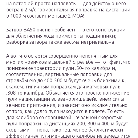
на ветер ей просто наплевать — для действующего
ветра в 2 м/с горизонтальная поправка на дистанции
в 1000 м составит меньше 2 МОА!
Затвор BA50 очень необычен — в его конструкции
для облегчения хода применены подшипники;
разборка затвора также весьма нетривиальна
А вот что остается совершенно непонятным для
многих новичков в дальней стрельбе — тот факт, что
понижение траектории пули .50- го калибра и,
соответственно, вертикальные поправки для
стрельбы ею до 400-500 м будут очень близкими к,
скажем, типичным поправкам для матчевых пуль
.308-го калибра. Объясняется это просто: понижение
пули на дистанции вызвано лишь действием силы
земного притяжения, и зависит оно исключительно
от того, как долго пуля находится в полете. То есть
для калибров со сравнимой начальной скоростью
пули поправки на дистанциях 200, 300 и 400 м будут
сходными — пока, наконец, менее баллистически
эффективная пуля меньшего калибра не замедлится