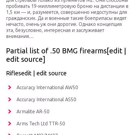
для стрельбы только из пулеметов М2. Они способны
пробивать 19-миллиметровую броню на дистанции в
1,5 км — и, разумеется, совершенно недоступны для
гражданских. Да и военные такие боеприпасы видят
нечасто, очень уж они дорогие. Однако концепция
эта, безусловно, интересная и заслуживает
внимания…
Partial list of .50 BMG firearms[edit |
edit source]
Riflesedit | edit source
Accuracy International AW50
Accuracy International AS50
Armalite AR-50
Arms Tech Ltd TTR-50