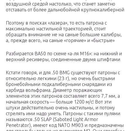
воздушной средой настолько, что станет заметно
отставать от более дальнобойной крупнокалиберной
Поэтому в поисках «лазера», то есть патрона с
максимально настильной траекторией, стоит
обращать внимание не на самые большие калибры,
а, прежде всего, на самые «горячие» и «быстрые»
Разбирается BA50 по схеме «а-ля М16»: на нижний и
верхний ресиверы, соединенные двумя штифтами
Кстати говоря, и для .50 BMG существуют патроны с
относительно легкими (23 г), но очень быстрыми
бронебойными подкалиберными снарядами из
карбида вольфрама. Диаметр поражающих
элементов этих патронов составляет всего 7,7 мм, а
начальная скорость — больше 1200 м/с! Вот эти
штуки действительно очень настильны, и потому
стрелять ими надо уметь. Патроны с такими пулями
называются .50 SLAP (Saboted Light Armor
Penetrator), имеют код NATO M903 и предназначены