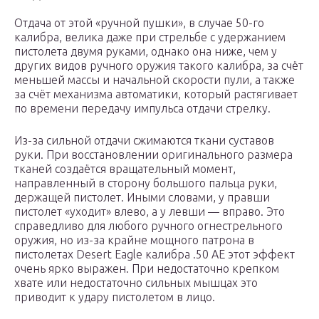
Отдача от этой «ручной пушки», в случае 50-го
калибра, велика даже при стрельбе с удержанием
пистолета двумя руками, однако она ниже, чем у
других видов ручного оружия такого калибра, за счёт
меньшей массы и начальной скорости пули, а также
за счёт механизма автоматики, который растягивает
по времени передачу импульса отдачи стрелку.
Из-за сильной отдачи сжимаются ткани суставов
руки. При восстановлении оригинального размера
тканей создаётся вращательный момент,
направленный в сторону большого пальца руки,
держащей пистолет. Иными словами, у правши
пистолет «уходит» влево, а у левши — вправо. Это
справедливо для любого ручного огнестрельного
оружия, но из-за крайне мощного патрона в
пистолетах Desert Eagle калибра .50 AE этот эффект
очень ярко выражен. При недостаточно крепком
хвате или недостаточно сильных мышцах это
приводит к удару пистолетом в лицо.