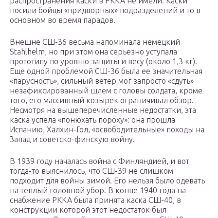
распространения каски в РККА не имели. Каски
носили бойцы «придворных» подразделений и то в
основном во время парадов.
Внешне СШ-36 весьма напоминала немецкий
Stahlhelm, но при этом она серьезно уступала
прототипу по уровню защиты и весу (около 1,3 кг).
Еще одной проблемой СШ-36 была ее значительная
«парусность», сильный ветер мог запросто «сдуть»
незафиксированный шлем с головы солдата, кроме
того, его массивный козырек ограничивал обзор.
Несмотря на вышеперечисленные недостатки, эта
каска успела «понюхать пороху»: она прошла
Испанию, Халхин-Гол, «освободительные» походы на
Запад и советско-финскую войну.
В 1939 году началась война с Финляндией, и вот
тогда-то выяснилось, что СШ-39 не слишком
подходит для войны зимой. Его нельзя было одевать
на теплый головной убор. В конце 1940 года на
снабжение РККА была принята каска СШ-40, в
конструкции которой этот недостаток был