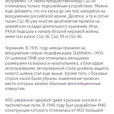
исправлен. От своей предшественницы СШ-40
отличалась только подтулейным устройством. Можно
еще добавить, что эта каска до сих пор находится на
вооружении российской армии. Десятки, а то и сотни
тысяч СШ-40 уже многие десятилетия пылятся на
армейских складах длительного хранения. Итак,
РККА подошла к началу Второй мировой войны,
имея три каски: СШ-36, СШ-39 и СШ-40.
Германия. В 1935 году немцы приняли на
вооружение новую модификацию Stahlhelm – М35.
От шлемов ПМВ она отличалась меньшими
размерами козырька и назатыльника, а благодаря
использованию легированной стали уровень защиты
нового шлема стал еще выше. Кроме того, с боковых
сторон каски были убраны знаменитые «рожки»,
место которых заняли обычные вентиляционные
отверстия.
М35 уверенно «держал» даже крупные осколки и
пистолетные пули. В 1940 году был разработан М40,
конструкция которого отличалась от М35 большей