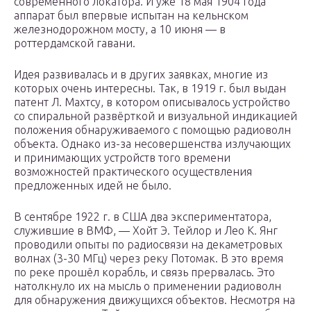
современного локатора. И уже 18 мая 1904 года
аппарат был впервые испытан на кельнском
железнодорожном мосту, а 10 июня — в
роттердамской гавани.
Идея развивалась и в других заявках, многие из
которых очень интересны. Так, в 1919 г. был выдан
патент Л. Махтсу, в котором описывалось устройство
со спиральной развёрткой и визуальной индикацией
положения обнаруживаемого с помощью радиоволн
объекта. Однако из-за несовершенcтва излучающих
и принимающих устройств того времени
возможностей практического осуществления
предложенных идей не было.
В сентябре 1922 г. в США два экспериментатора,
служившие в ВМФ, — Хойт Э. Тейлор и Лео К. Янг
проводили опыты по радиосвязи на декаметровых
волнах (3-30 МГц) через реку Потомак. В это время
по реке прошёл корабль, и связь прервалась. Это
натолкнуло их на мысль о применении радиоволн
для обнаружения движущихся объектов. Несмотря на