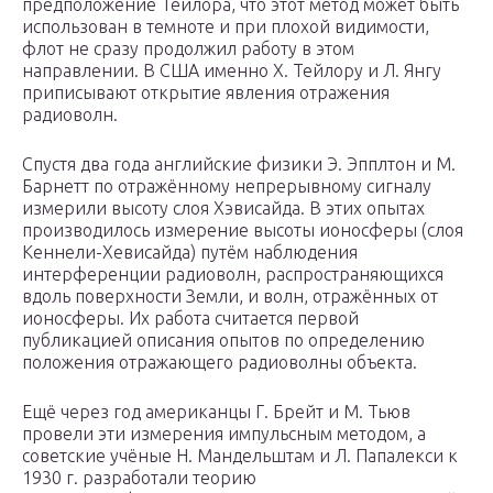
предположение Тейлора, что этот метод может быть
использован в темноте и при плохой видимости,
флот не сразу продолжил работу в этом
направлении. В США именно Х. Тейлору и Л. Янгу
приписывают открытие явления отражения
радиоволн.
Спустя два года английские физики Э. Эпплтон и М.
Барнетт по отражённому непрерывному сигналу
измерили высоту слоя Хэвисайда. В этих опытах
производилось измерение высоты ионосферы (слоя
Кеннели-Хевисайда) путём наблюдения
интерференции радиоволн, распространяющихся
вдоль поверхности Земли, и волн, отражённых от
ионосферы. Их работа считается первой
публикацией описания опытов по определению
положения отражающего радиоволны объекта.
Ещё через год американцы Г. Брейт и М. Тьюв
провели эти измерения импульсным методом, а
советские учёные Н. Мандельштам и Л. Папалекси к
1930 г. разработали теорию