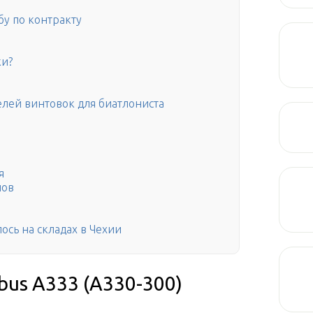
бу по контракту
ки?
лей винтовок для биатлониста
я
лов
ось на складах в Чехии
bus A333 (A330-300)