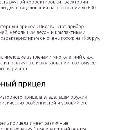
сть ручной корректировки траектории
ули для прицеливания на расстоянии до 600
аторный прицел «Пилад». Этот прибор
ией, небольшим весом и компактными
характеристикам он очень похож на «Кобру»,
и, имеющие за плечами многолетний стаж,
 и практична в использовании, поэтому ее
го варианта.
рный прицел
маторного прицела владельцем оружия
изических особенностей и условий его
дель прицела имеет различные
использования (температурный режим,