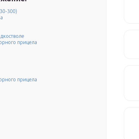
30-300)
ва
л
адкостволе
орного прицела
орного прицела