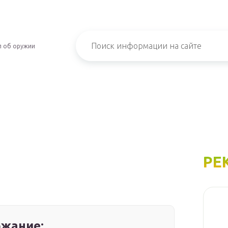
л об оружии
РЕ
жание: