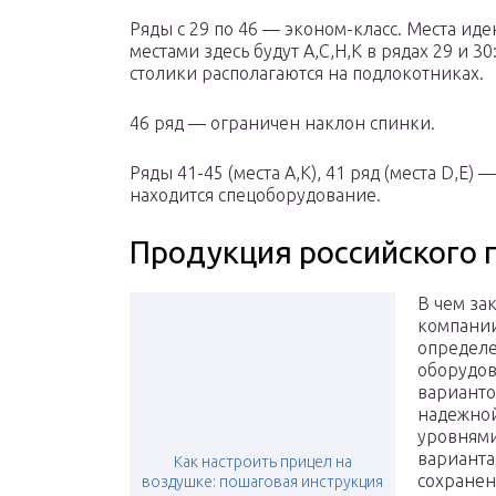
Ряды с 29 по 46 — эконом-класс. Места ид
местами здесь будут A,C,H,K в рядах 29 и 3
столики располагаются на подлокотниках.
46 ряд — ограничен наклон спинки.
Ряды 41-45 (места A,K), 41 ряд (места D,E)
находится спецоборудование.
Продукция российского 
В чем за
компании
определе
оборудов
варианто
надежной
уровнями
варианта
Как настроить прицел на
сохранен
воздушке: пошаговая инструкция