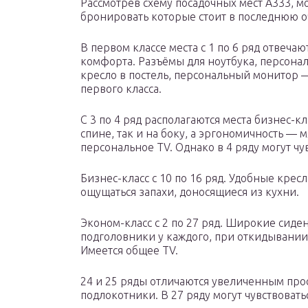
Рассмотрев схему посадочных мест А333, мо
бронировать которые стоит в последнюю о
В первом классе места с 1 по 6 ряд отвеч
комфорта. Разъёмы для ноутбука, персона
кресло в постель, персональный монитор —
первого класса.
С 3 по 4 ряд располагаются места бизнес-к
спине, так и на боку, а эргономичность — 
персональное TV. Однако в 4 ряду могут чу
Бизнес-класс с 10 по 16 ряд. Удобные кресл
ощущаться запахи, доносящиеся из кухни.
Эконом-класс с 2 по 27 ряд. Широкие сиде
подголовники у каждого, при откидывании
Имеется общее TV.
24 и 25 ряды отличаются увеличенным прос
подлокотники. В 27 ряду могут чувствовать