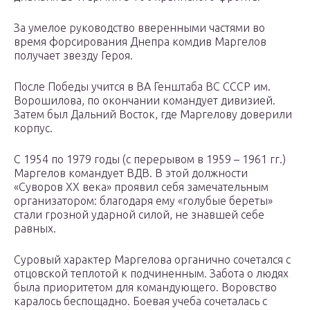
За умелое руководство вверенными частями во
время форсирования Днепра комдив Маргелов
получает звезду Героя.
После Победы учится в ВА Генштаба ВС СССР им.
Ворошилова, по окончании командует дивизией.
Затем был Дальний Восток, где Маргелову доверили
корпус.
С 1954 по 1979 годы (с перерывом в 1959 – 1961 гг.)
Маргелов командует ВДВ. В этой должности
«Суворов ХХ века» проявил себя замечательным
организатором: благодаря ему «голубые береты»
стали грозной ударной силой, не знавшей себе
равных.
Суровый характер Маргелова органично сочетался с
отцовской теплотой к подчиненным. Забота о людях
была приоритетом для командующего. Воровство
каралось беспощадно. Боевая учеба сочеталась с