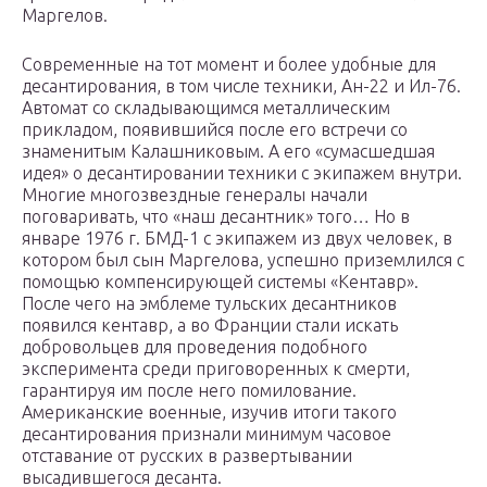
Маргелов.
Современные на тот момент и более удобные для
десантирования, в том числе техники, Ан-22 и Ил-76.
Автомат со складывающимся металлическим
прикладом, появившийся после его встречи со
знаменитым Калашниковым. А его «сумасшедшая
идея» о десантировании техники с экипажем внутри.
Многие многозвездные генералы начали
поговаривать, что «наш десантник» того… Но в
январе 1976 г. БМД-1 с экипажем из двух человек, в
котором был сын Маргелова, успешно приземлился с
помощью компенсирующей системы «Кентавр».
После чего на эмблеме тульских десантников
появился кентавр, а во Франции стали искать
добровольцев для проведения подобного
эксперимента среди приговоренных к смерти,
гарантируя им после него помилование.
Американские военные, изучив итоги такого
десантирования признали минимум часовое
отставание от русских в развертывании
высадившегося десанта.