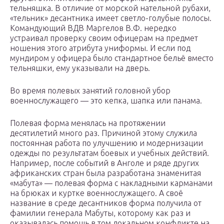
тельняшка. В отличие от морской нательной рубахи,
«тельник» десантника имеет светло-голубые полосы.
Командующий ВДВ Маргелов В.Ф. нередко
устраивал проверку своим офицерам на предмет
ношения этого атрибута униформы. И если под
мундиром у офицера было стандартное бельё вместо
тельняшки, ему указывали на дверь.
Во время полевых занятий головной убор
военнослужащего — это кепка, шапка или панама.
Полевая форма менялась на протяжении
десятилетий много раз. Причиной этому служила
постоянная работа по улучшению и модернизации
одежды по результатам боевых и учебных действий.
Например, после событий в Анголе и ряде других
африканских стран была разработана знаменитая
«мабута» — полевая форма с накладными карманами
на брюках и куртке военнослужащего. А своё
название в среде десантников форма получила от
фамилии генерала Мабуты, которому как раз и
оказывалась помощь в том локальном конфликте на