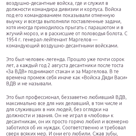
воздушно-десантные войска, где и служил в
должности командира дивизии и корпуса. Войска
под его командованием показывали отменную
выучку и всегда выполняли поставленные задачи,
хотя иногда приходилось прыгать с парашютом и в
жгучий мороз, и в раскисшие от половодья болота. С
1954 г. генерал-лейтенант Маргелов —
командующий воздушно-десантными войсками.
Это был человек-легенда. Прошло уже почти сорок
лет, а каждый год 2 августа десантники после тоста
«За ВДВ» поднимают стакан и за Маргелова. В те
времена промеж себя иначе как «Войска Дяди Васи»
ВДВ и не называли.
Это был профессионал, беззаветно любивший ВДВ,
максимально все для них делавший, в том числе и
для служивших в них людей, без оглядки на
должности и звания. Он не играл в «любовь» к
десантникам, он их просто горячо любил и всемерно
заботился об их нуждах. Соответственно и требовал
сверх всяких мер. И они его любили. Сжав зубы,