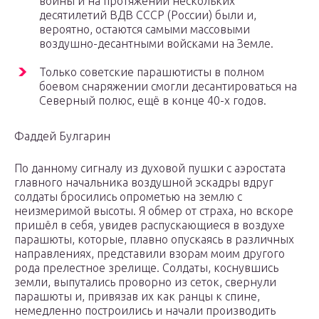
войны и на протяжении нескольких
десятилетий ВДВ СССР (России) были и,
вероятно, остаются самыми массовыми
воздушно-десантными войсками на Земле.
Только советские парашютисты в полном
боевом снаряжении смогли десантироваться на
Северный полюс, ещё в конце 40-х годов.
Фаддей Булгарин
По данному сигналу из духовой пушки с аэростата
главного начальника воздушной эскадры вдруг
солдаты бросились опрометью на землю с
неизмеримой высоты. Я обмер от страха, но вскоре
пришёл в себя, увидев распускающиеся в воздухе
парашюты, которые, плавно опускаясь в различных
направлениях, представили взорам моим другого
рода прелестное зрелище. Солдаты, коснувшись
земли, выпутались проворно из сеток, свернули
парашюты и, привязав их как ранцы к спине,
немедленно построились и начали производить