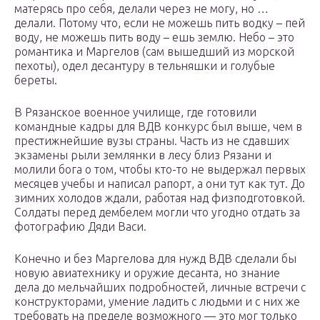
матерясь про себя, делали через не могу, но …
делали. Потому что, если не можешь пить водку – пей
воду, не можешь пить воду – ешь землю. Небо – это
романтика и Маргелов (сам вышедший из морской
пехоты), одел десантуру в тельняшки и голубые
береты.
В Рязанское военное училище, где готовили
командные кадры для ВДВ конкурс был выше, чем в
престижнейшие вузы страны. Часть из не сдавших
экзамены рыли землянки в лесу близ Рязани и
молили бога о том, чтобы кто-то не выдержал первых
месяцев учебы и написал рапорт, а они тут как тут. До
зимних холодов ждали, работая над физподготовкой.
Солдаты перед дембелем могли что угодно отдать за
фотографию Дяди Васи.
Конечно и без Маргелова для нужд ВДВ сделали бы
новую авиатехнику и оружие десанта, но знание
дела до мельчайших подробностей, личные встречи с
конструкторами, умение ладить с людьми и с них же
требовать на пределе возможного — это мог только