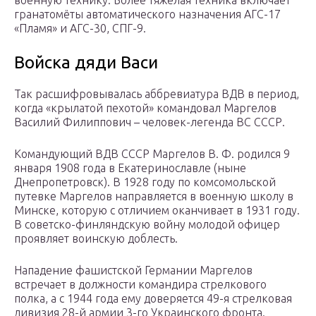
военную технику. Более тяжёлая техника включает
гранатомёты автоматического назначения АГС-17
«Пламя» и АГС-30, СПГ-9.
Войска дяди Васи
Так расшифровывалась аббревиатура ВДВ в период,
когда «крылатой пехотой» командовал Маргелов
Василий Филиппович – человек-легенда ВС СССР.
Командующий ВДВ СССР Маргелов В. Ф. родился 9
января 1908 года в Екатеринославле (ныне
Днепропетровск). В 1928 году по комсомольской
путевке Маргелов направляется в военную школу в
Минске, которую с отличием оканчивает в 1931 году.
В советско-финляндскую войну молодой офицер
проявляет воинскую доблесть.
Нападение фашистской Германии Маргелов
встречает в должности командира стрелкового
полка, а с 1944 года ему доверяется 49-я стрелковая
дивизия 28-й армии 3-го Украинского фронта.