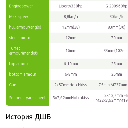
Enginepower
Liberty338hp
G-200960hp
Max. speed
8,8km/h
35km/h
hull armour(angle)
12mm(28)
83mm(30)
side armour
12mm
70mm
Turret
16mm
83mm(102mm
armour(mantlet)
top armour
6-10mm
25mm
bottom armour
6-8mm
25mm
Gun
2x57mmHotchkiss
75mm M737mm
2×12,7mm H
Secondaryarmament
5×7,62mmHotchkiss
M22x7,62mmM19
История ДШБ