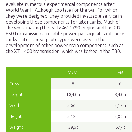
evaluate numerous experimental components after
World War II. Although too late for the war for which
they were designed, they provided invaluable service in
developing these components for later tanks. Much of
the work making the early AV-1790 engine and the CD-
850 transmission a reliable power package utilized these
tanks. Later, these prototypes were used in the
development of other power train components, such as
the XT-1400 transmission, which was tested in the T30.
Mk.VII
M6
Crew
8
6
Lenght
10,43m
8,43m
Width
3,66m
3,12m
Height
3,12m
3,00m
Weight
39,5t
57,4t