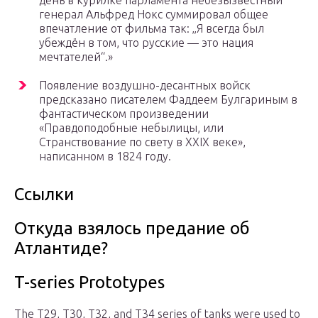
день в курилке парламента небезызвестный
генерал Альфред Нокс суммировал общее
впечатление от фильма так: „Я всегда был
убеждён в том, что русские — это нация
мечтателей“.»
Появление воздушно-десантных войск
предсказано писателем Фаддеем Булгариным в
фантастическом произведении
«Правдоподобные небылицы, или
Странствование по свету в XXIX веке»,
написанном в 1824 году.
Ссылки
Откуда взялось предание об
Атлантиде?
T-series Prototypes
The T29, T30, T32, and T34 series of tanks were used to