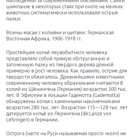
наблюдении за современными обезьянами. Самки
шимпанзе в некоторых стаях при охоте на мелких
животных систематически использовали острые
палки.
Воины-масаи с копьями и щитами. Германская
Восточная Африка, 1906-1918 гг.
Простейшее копьё первобытного человека
представляло собой прямую обструганную и
заточенную палку из твердого дерева длиной
примерно в рост человека. Как правило, острие для
твердости обжигалось. Древнейшими известными
современному человеку образчиками считаются 8
копий из Шёнингена (Германия) возрастом 300 тыс.
лет. В Эфиопии в локации Гадемотта (Gademotta)
обнаружены копья с каменными наконечниками
возрастом 280 тыс. лет. Возрастом 115—128 тыс. лет
датируется копьё из Лерингена (de:Lanze von
Lehringen) в Германии.
Острога (часто на Руси называемая просто «кол») не