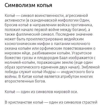
Символизм копья
Копьё — символ воинственности, агрессивной
активности (в скандинавской мифологии Один,
бросив копьё в направлении войска противника,
положил начало первой войне между богами), а
также фаллический символ. Последнее значение
может быть проиллюстрировано ведийским
космогоническим мифом о пахтании молочного
океана копьём или орфическим повествованием о
мировом яйце, разбиваемом копьём. Угаритское
божество грозы и плодородия Баал изображается с
молнией-копьём, поражающим землю (еще один
образ эротического единения двух начал). Эмблемой
победы служит копьё Индры — индуистского бога
войны. В Китае копьё является атрибутом многих
второстепенных богов.
Копьё — один из символов мировой оси.
В христианстве копьё — один из символов страстей