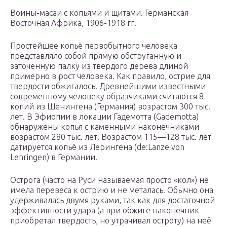
Воины-масаи с копьями и щитами. Германская
Восточная Африка, 1906-1918 гг.
Простейшее копьё первобытного человека
представляло собой прямую обструганную и
заточенную палку из твердого дерева длиной
примерно в рост человека. Как правило, острие для
твердости обжигалось. Древнейшими известными
современному человеку образчиками считаются 8
копий из Шёнингена (Германия) возрастом 300 тыс.
лет. В Эфиопии в локации Гадемотта (Gademotta)
обнаружены копья с каменными наконечниками
возрастом 280 тыс. лет. Возрастом 115—128 тыс. лет
датируется копьё из Лерингена (de:Lanze von
Lehringen) в Германии.
Острога (часто на Руси называемая просто «кол») не
имела перевеса к острию и не металась. Обычно она
удерживалась двумя руками, так как для достаточной
эффективности удара (а при обжиге наконечник
приобретал твердость, но утрачивал остроту) на неё