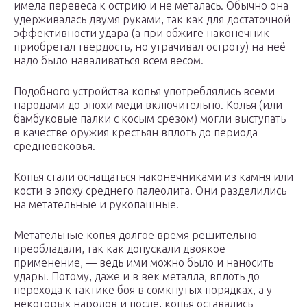
имела перевеса к острию и не металась. Обычно она
удерживалась двумя руками, так как для достаточной
эффективности удара (а при обжиге наконечник
приобретал твердость, но утрачивал остроту) на неё
надо было наваливаться всем весом.
Подобного устройства копья употреблялись всеми
народами до эпохи меди включительно. Колья (или
бамбуковые палки с косым срезом) могли выступать
в качестве оружия крестьян вплоть до периода
средневековья.
Копья стали оснащаться наконечниками из камня или
кости в эпоху среднего палеолита. Они разделились
на метательные и рукопашные.
Метательные копья долгое время решительно
преобладали, так как допускали двоякое
применение, — ведь ими можно было и наносить
удары. Потому, даже и в век металла, вплоть до
перехода к тактике боя в сомкнутых порядках, а у
некоторых народов и после, копья оставались