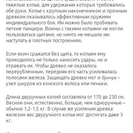
тяжелые копья, для удержания которых требовались
обе руки. Копье с крупным наконечником и прочным
древком оказывалось эффективным оружием
индивидуального боя. Им можно было пробивать
легкие панцири. Воины с такими копьями не могли
пользоваться щитами, но ничто не мешало им
наступать в плотных построениях.
Если воин сражался без щита, то копьем ему
приходилось не только наносить удары, но и
отражать их. Чтобы древко не оказалось
перерубленным, передняя его часть усиливалась
полосами железа. Защищать древко мог и
бунчук
–
узел шнуров из конского волоса или пеньки.
Длина двуручных копий составляла от 170 до 230 см.
Весили они, естественно, больше, чем одноручные –
обычно 1,2-1,5 кг. В случае же усиления древка
железом вес двуручного копья мог достигать даже 3
кг.