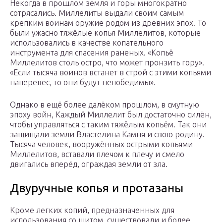
Некогда в прошлом земля и горы многократно
сотрясались. Миллелиты выдали своим самым
крепким воинам оружие родом из древних эпох. То
были ужасно тяжёлые копья Миллелитов, которые
использовались в качестве копательного
инструмента для спасения раненых. «Копьё
Миллелитов столь остро, что может пронзить гору».
«Если тысяча воинов встанет в строй с этими копьями
наперевес, то они будут непобедимы».
Однако в ещё более далёком прошлом, в смутную
эпоху войн, Каждый Миллелит был достаточно силён,
чтобы управляться с таким тяжёлым копьём. Так они
защищали земли Властелина Камня и свою родину.
Тысяча человек, вооружённых острыми копьями
Миллелитов, вставали плечом к плечу и смело
двигались вперёд, ограждая земли от зла.
Двуручные копья и протазаны
Кроме легких копий, предназначенных для
использования со щитом, существовали и более