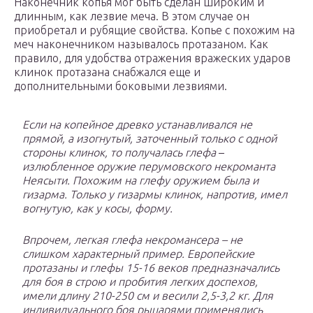
Наконечник копья мог быть сделан широким и
длинным, как лезвие меча. В этом случае он
приобретал и рубящие свойства. Копье с похожим на
меч наконечником называлось протазаном. Как
правило, для удобства отражения вражеских ударов
клинок протазана снабжался еще и
дополнительными боковыми лезвиями.
Если на копейное древко устанавливался не
прямой, а изогнутый, заточенный только с одной
стороны клинок, то получалась глефа
–
излюбленное оружие перумовского некроманта
Неясыти. Похожим на глефу оружием была и
гизарма. Только у гизармы клинок, напротив, имел
вогнутую, как у косы, форму.
Впрочем, легкая глефа некромансера – не
слишком характерный пример. Европейские
протазаны и глефы 15-16 веков предназначались
для боя в строю и пробития легких доспехов,
имели длину 210-250 см и весили 2,5-3,2 кг. Для
индивидуального боя рыцарями применялись