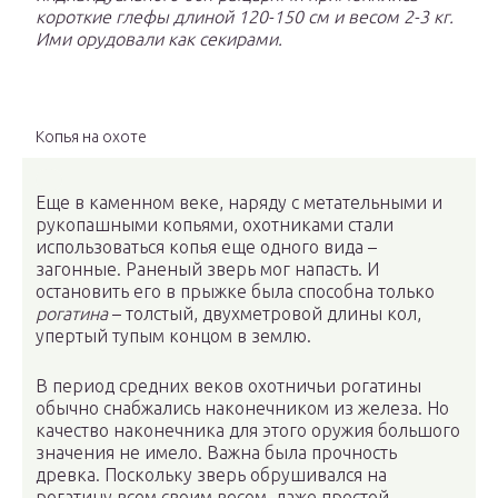
короткие глефы длиной 120-150 см и весом 2-3 кг.
Ими орудовали как секирами.
Копья на охоте
Еще в каменном веке, наряду с метательными и
рукопашными копьями, охотниками стали
использоваться копья еще одного вида –
загонные. Раненый зверь мог напасть. И
остановить его в прыжке была способна только
рогатина
– толстый, двухметровой длины кол,
упертый тупым концом в землю.
В период средних веков охотничьи рогатины
обычно снабжались наконечником из железа. Но
качество наконечника для этого оружия большого
значения не имело. Важна была прочность
древка. Поскольку зверь обрушивался на
рогатину всем своим весом, даже простой