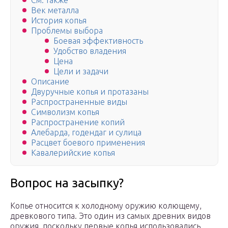
См. также
Век металла
История копья
Проблемы выбора
Боевая эффективность
Удобство владения
Цена
Цели и задачи
Описание
Двуручные копья и протазаны
Распространенные виды
Символизм копья
Распространение копий
Алебарда, годендаг и сулица
Расцвет боевого применения
Кавалерийские копья
Вопрос на засыпку?
Копье относится к холодному оружию колющему,
древкового типа. Это один из самых древних видов
оружия, поскольку первые копья использовались