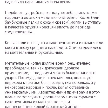
надо было наваливаться всем весом.
Подобного устройства копья употреблялись всеми
народами до эпохи меди включительно. Колья (или
бамбуковые палки с косым срезом) могли выступать
в качестве оружия крестьян вплоть до периода
средневековья.
Копья стали оснащаться наконечниками из камня или
кости в эпоху среднего палеолита. Они разделились
на метательные и рукопашные.
Метательные копья долгое время решительно
преобладали, так как допускали двоякое
применение, — ведь ими можно было и наносить
удары. Потому, даже и в век металла, вплоть до
перехода к тактике боя в сомкнутых порядках, а у
некоторых народов и после, копья оставались
универсальными. Характерными примерами в этом
плане могут служить древнегерманская фрамея с
наконечником из мягкого железа и
раннесредневековый франкский ангон.