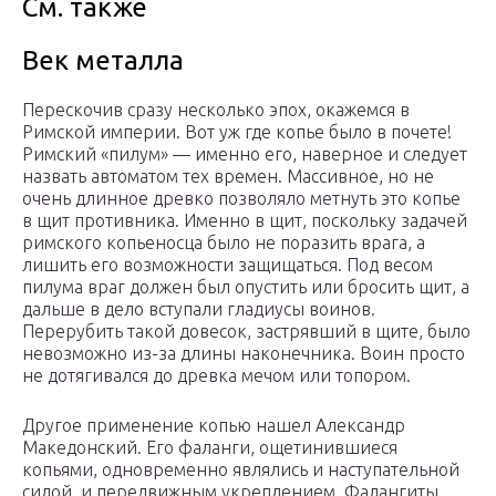
См. также
Век металла
Перескочив сразу несколько эпох, окажемся в
Римской империи. Вот уж где копье было в почете!
Римский «пилум» — именно его, наверное и следует
назвать автоматом тех времен. Массивное, но не
очень длинное древко позволяло метнуть это копье
в щит противника. Именно в щит, поскольку задачей
римского копьеносца было не поразить врага, а
лишить его возможности защищаться. Под весом
пилума враг должен был опустить или бросить щит, а
дальше в дело вступали гладиусы воинов.
Перерубить такой довесок, застрявший в щите, было
невозможно из-за длины наконечника. Воин просто
не дотягивался до древка мечом или топором.
Другое применение копью нашел Александр
Македонский. Его фаланги, ощетинившиеся
копьями, одновременно являлись и наступательной
силой, и передвижным укреплением. Фалангиты,