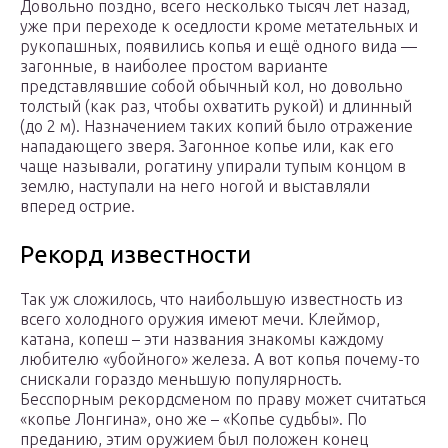
Довольно поздно, всего несколько тысяч лет назад,
уже при переходе к оседлости кроме метательных и
рукопашных, появились копья и ещё одного вида —
загонные, в наиболее простом варианте
представлявшие собой обычный кол, но довольно
толстый (как раз, чтобы охватить рукой) и длинный
(до 2 м). Назначением таких копий было отражение
нападающего зверя. Загонное копье или, как его
чаще называли, рогатину упирали тупым концом в
землю, наступали на него ногой и выставляли
вперед острие.
Рекорд известности
Так уж сложилось, что наибольшую известность из
всего холодного оружия имеют мечи. Клеймор,
катана, копеш – эти названия знакомы каждому
любителю «убойного» железа. А вот копья почему-то
снискали гораздо меньшую популярность.
Бесспорным рекордсменом по праву может считаться
«копье Лонгина», оно же – «Копье судьбы». По
преданию, этим оружием был положен конец