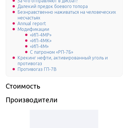
За что отправляют в дисбат?
Далекий предок боевого топора
Безнравственно наживаться на человеческих
несчастьях
Annual report
Модификации
«ИП-4МР»
«ИП-4МК»
«ИП-4М»
С патроном «РП-7Б»
Крекинг нефти, активированный уголь и
противогаз
Противогаз ГП-7В
Стоимость
Производители