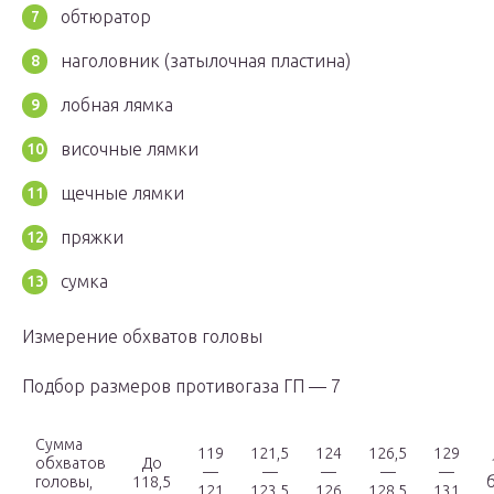
обтюратор
наголовник (затылочная пластина)
лобная лямка
височные лямки
щечные лямки
пряжки
сумка
Измерение обхватов головы
Подбор размеров противогаза ГП — 7
Сумма
119
121,5
124
126,5
129
обхватов
До
—
—
—
—
—
головы,
118,5
121
123,5
126
128,5
131