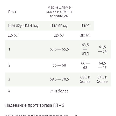
Марка шлема-
Рост
маски и обхват
головы, см
ШМ-62у,ШМ-41му
ШМ-66 му
ШМС
До 63
До 63
До 61
63,5
61,5
1
63,5 — 65,5
—
— 64
65,5
66 —
64,5
2
66 — 68
68
— 67
68,5 и
67,5 и
3
68,5 — 70,5
более
более
4
71 и более
Надевание противогаза ГП – 5