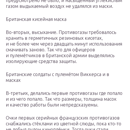
предусмотрено не было, и насыщенный углекислым
газом выдыхаемый воздух не удалялся из маски.
Британская кисейная маска
Во-вторых, высыхание. Противогазы требовалось
хранить в герметичных резиновых кисетах,
и не более чем через двадцать минут использования
смачивать заново. Так что для офицеров
и пулемётчиков в британской армии выделялись
изолирующие средства защиты.
Британские солдаты с пулемётом Виккерса и в
масках
В-третьих, делались первые противогазы где попало
и из чего попало. Так что размеры, толщина масок
и качество работы были непредсказуемы.
Очки первых серийных французских противогазов
снабжались стёклами из цветной слюды, пока кто-то
не добыл рулон киноплёнки. Тогда очки стали