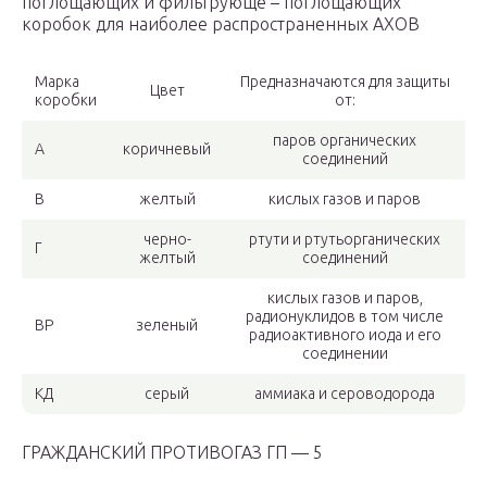
поглощающих и фильтрующе – поглощающих
коробок для наиболее распространенных АХОВ
Марка
Предназначаются для защиты
Цвет
коробки
от:
паров органических
А
коричневый
соединений
В
желтый
кислых газов и паров
черно-
ртути и ртутьорганических
Г
желтый
соединений
кислых газов и паров,
радионуклидов в том числе
ВР
зеленый
радиоактивного иода и его
соединении
КД
серый
аммиака и сероводорода
ГРАЖДАНСКИЙ ПРОТИВОГАЗ ГП — 5