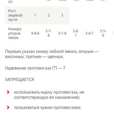
см
Рост
лицевой
1
2
3
части
Номера
3-7-
3-6-
3-5-
упоров
4-8-8
3-7-8
3-6-7
8
7
6
лямок
Первым указан номер лобной лямки, вторым —
височных, третьим — щечных.
Надевание противогаза ГП — 7
ЗАПРЕЩАЕТСЯ
использовать марку противогаза, не
соответствующую ее назначению;
пользоваться чужим противогазом.