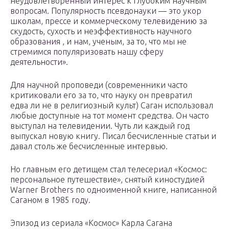
неудовлетворенный интерес к глубоким научным
вопросам. Популярность псевдонауки — это укор
школам, прессе и коммерческому телевидению за
скудость, сухость и неэффективность научного
образования , и нам, ученым, за то, что мы не
стремимся популяризовать нашу сферу
деятельности».
Для научной проповеди (современники часто
критиковали его за то, что науку он превратил
едва ли не в религиозный культ) Саган использовал
любые доступные на тот момент средства. Он часто
выступал на телевидении. Чуть ли каждый год
выпускал новую книгу. Писал бесчисленные статьи и
давал столь же бесчисленные интервью.
Но главным его детищем стал телесериал «Космос:
персональное путешествие», снятый киностудией
Wаrner Brothers по одноименной книге, написанной
Саганом в 1985 году.
Эпизод из сериала «Космос» Карла Сагана