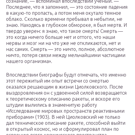
сознание, — вспоминал впоследствии ученый. —
Последнее, что я запомнил, — это состояние падения
в какую-то пропасть, а потом меня окутало темное
облако. Сколько времени пребывал в небытии, не
знаю. Находясь в глубоком обмороке, я был мертв. И
твердо уверен: я знаю, что такое смерть! Смерть —
это когда ничего больше нет и оттого, что наши
нервы и мозг ни на что уже не откликаются, нет и
нас самих. Смерть — это ничто, полное, абсолютное
ничто, потеря связи между мельчайшими частицами
нашего организма».
Впоследствии биографы будут отмечать, что именно
этот пережитый им опыт встречи со смертью
оказался решающим в жизни Циолковского. После
выздоровления он с удвоенной силой возвращается
к теоретическому описанию ракеты, и вскоре его
штудии вылились в знаменитую работу
«Исследование мировых пространств реактивными
приборами» (1903). В ней Циолковский не только
дал техническое описание ракете, способной выйти
в открытый космос, но и сформулировал план по