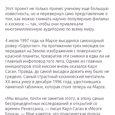
Этот проект не только принес ученому еще большую
известность, но и перевернул само представление о
том, как можно снимать научно-популярные фильмы
о космосе — так, чтобы они привлекали
многомиллионную аудиторию по всему миру.
4 июля 1997 года на Марсе высадился самоходный
ровер «Sojourner». На протяжении трех месяцев он
передавал на Землю изображения с поверхности
красной планеты, превратив эти снимки в едва ли не
главный инфоповод того лета. Одним из главных
инициаторов этой миссии вновь оказался Карл
Саган. Правда, до самой высадки дожить ему было не
суждено. Самый страстный космический мечтатель
XX века умер в декабре 1996 года, удостоившись
памятной таблички, которая стоит теперь на Марсе.
«Мы вошли, почти не заметив этого, в эпоху самых
беспрецедентных исследований и открытий со
времен Ренессанса, — писал Карл Саган в «Мозге
Брока». — Мне кажется, что практическая польза