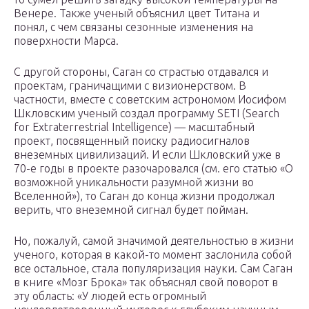
Венере. Также ученый объяснил цвет Титана и
понял, с чем связаны сезонные изменения на
поверхности Марса.
С другой стороны, Саган со страстью отдавался и
проектам, граничащими с визионерством. В
частности, вместе с советским астрономом Иосифом
Шкловским ученый создал программу SETI (Search
for Extraterrestrial Intelligence) — масштабный
проект, посвященный поиску радиосигналов
внеземных цивилизаций. И если Шкловский уже в
70-е годы в проекте разочаровался (см. его статью «О
возможной уникальности разумной жизни во
Вселенной»), то Саган до конца жизни продолжал
верить, что внеземной сигнал будет пойман.
Но, пожалуй, самой значимой деятельностью в жизни
ученого, которая в какой-то момент заслонила собой
все остальное, стала популяризация науки. Сам Саган
в книге «Мозг Брока» так объяснял свой поворот в
эту область: «У людей есть огромный