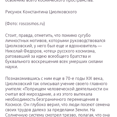
освоению всего космического пространства.
Рисунок Константина Циолковского
(Фото: roscosmos.ru)
Стоит, правда, отметить, что помимо сугубо
личностных мотивов, которыми руководствовался
Циолковский, у него был еще и вдохновитель —
Николай Федоров, «отец» русского космизма,
ратовавший за идею всеобщего братства и
буквального воскрешения всех умерших силами
науки.
Познакомившись с ним еще в 70-е годы XIX века,
Циолковский так описывал учение своего главного
учителя: «Поприщем человеческой деятельности он
считал всё мироздание, а из этого вытекала
необходимость безграничного перемещения в
Космосе. Он глубоко верил, что люди посеют семена
своих трудов далеко за пределами Земли. На
Солнечную систему смотрел трезво, полагая, что она