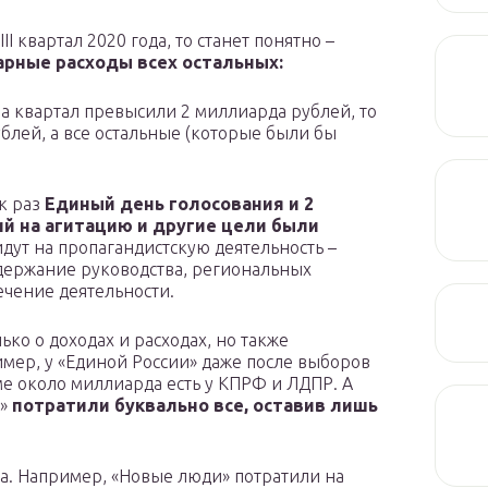
I квартал 2020 года, то станет понятно –
арные расходы всех остальных:
за квартал превысили 2 миллиарда рублей, то
ублей, а все остальные (которые были бы
ак раз
Единый день голосования и 2
ий на агитацию и другие цели были
 идут на пропагандистскую деятельность –
одержание руководства, региональных
ечение деятельности.
ько о доходах и расходах, но также
ример, у «Единой России» даже после выборов
ме около миллиарда есть у КПРФ и ЛДПР. А
у»
потратили буквально все, оставив лишь
ка. Например, «Новые люди» потратили на