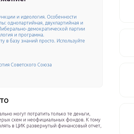
ункции и идеология. Особенности
пы: однопартийная, двухпартийная и
 Либерально-демократической партии
ология и программа.
у в базу знаний просто. Используйте
ртия Советского Союза
что
льно могут потратить только те деньги,
ерых схем и неофициальных фондов. К тому
влять в ЦИК развернутый финансовый отчет,