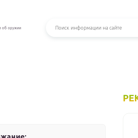
л об оружии
РЕ
жание: