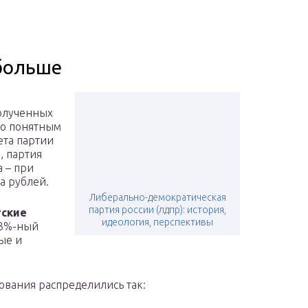
больше
полученных
по понятным
ета партии
, партия
 – при
а рублей.
Либерально-демократическая
партия россии (лдпр): история,
тские
идеология, перспективы
 3%-ный
ые и
ования распределились так: