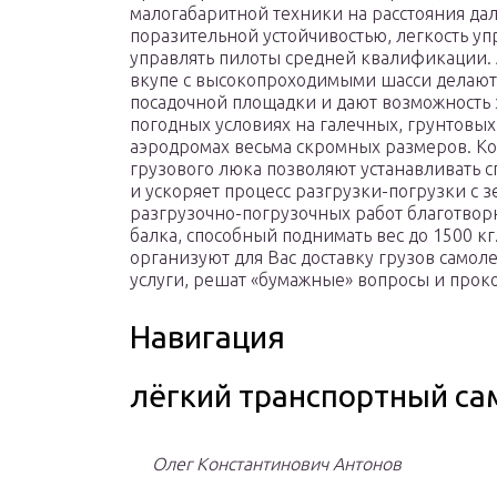
малогабаритной техники на расстояния дал
поразительной устойчивостью, легкость уп
управлять пилоты средней квалификации. 
вкупе с высокопроходимыми шасси делают 
посадочной площадки и дают возможность 
погодных условиях на галечных, грунтовы
аэродромах весьма скромных размеров. К
грузового люка позволяют устанавливать с
и ускоряет процесс разгрузки-погрузки с з
разгрузочно-погрузочных работ благотворн
балка, способный поднимать вес до 1500 к
организуют для Вас доставку грузов самол
услуги, решат «бумажные» вопросы и прок
Навигация
лёгкий транспортный са
Олег Константинович Антонов