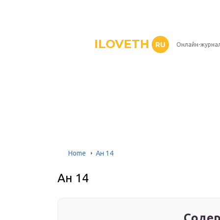
ILOVETH
RU
Онлайн-журна
Home
Ан 14
Ан 14
Содер