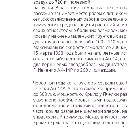
воздух до 720 кг полезной
нагрузки. В пассажирском варианте в его с
пассажир занимает место рядом с лётчико
сельскохозяйственных работ в фюзеляже р
химических средств защиты растений или д
своих относительно больших размерах, мо
посадку на очень маленьких грунтовых аэр
достаточно полосы длиной в 100– 110 м, пр
Максимальная скорость самолёта до 200 км/
15 марта 1958 года были начаты летные и
сельскохозяйственного самолета Ан-14, по
два поршневых звездообразных двигателя
Г. Ивченко АИ-14Р по 260 л. с. каждый.
Через три года конструкторы создали еще
Пчелки Ан-14А. У этого самолета примене
до 300 л. с. мощностью. Крыло у Пчелки р
укреплено профилированными подкосами 
одновременно и стойками основного шасс
части крыла размещен щелевой элерон, на
управляемый триммер. Между внутренним 
кромка крыла занята щелевым взлетно-пос