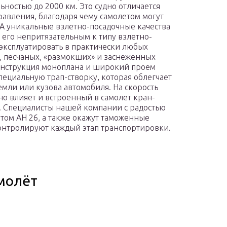
ьностью до 2000 км. Это судно отличается
равления, благодаря чему самолетом могут
А уникальные взлетно-посадочные качества
его непритязательным к типу взлетно-
эксплуатировать в практически любых
х, песчаных, «размокших» и заснеженных
онструкция моноплана и широкий проем
пециальную трап-створку, которая облегчает
емли или кузова автомобиля. На скорость
о влияет и встроенный в самолет кран-
г. Специалисты нашей компании с радостью
етом АН 26, а также окажут таможенные
онтролируют каждый этап транспортировки.
молёт