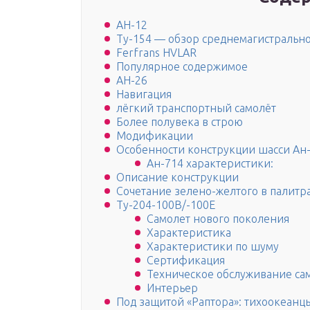
АН-12
Ту-154 — обзор среднемагистрально
Ferfrans HVLAR
Популярное содержимое
АН-26
Навигация
лёгкий транспортный самолёт
Более полувека в строю
Модификации
Особенности конструкции шасси Ан
Ан-714 характеристики:
Описание конструкции
Сочетание зелено-желтого в палитр
Ту-204-100В/-100Е
Самолет нового поколения
Характеристика
Характеристики по шуму
Сертификация
Техническое обслуживание са
Интерьер
Под защитой «Раптора»: тихоокеанц