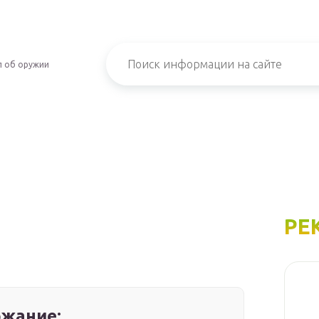
л об оружии
РЕ
жание: