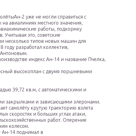
молёты
Ан-2
уже не могли справиться с
 на авиалиниях местного значения,
 авиахимические работы, подкормку
. Учитывая это, советские
ли несколько типов новых машин для
8 году разработал коллектив,
 Антоновым.
оизводстве индекс Ан-14 и название Пчелка,
осный высокоплан с двумя поршневыми
адью 39,72 кв.м, с автоматическими и
и закрылками и зависающими элеронами.
ает самолёту крутую траекторию взлета
лых скоростях и больших углах атаки,
льскохозяйственных работ. Оперение
ним колесом.
г Ан-14 поднимал в