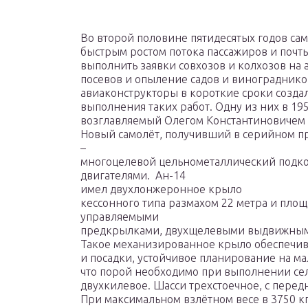
Во второй половине пятидесятых годов са
быстрым ростом потока пассажиров и почты
выполнить заявки совхозов и колхозов на
посевов и опыление садов и виноградников
авиаконструкторы в короткие сроки созда
выполнения таких работ. Одну из них в 195
возглавляемый Олегом Константиновичем
Новый самолёт, получивший в серийном пр
–
многоцелевой цельнометаллический подк
двигателями. Ан-14
имел двухлонжеронное крыло
кессонного типа размахом 22 метра и площ
управляемыми
предкрылками, двухщелевыми выдвижным
Такое механизированное крыло обеспечив
и посадки, устойчивое планирование на ма
что порой необходимо при выполнении се
двухкилевое. Шасси трехстоечное, с перед
При максимальном взлётном весе в 3750 к