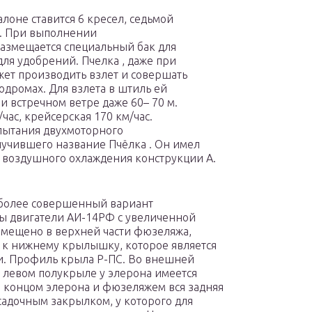
алоне ставится 6 кресел, седьмой
м. При выполнении
азмещается специальный бак для
ля удобрений. Пчелка , даже при
жет производить взлет и совершать
одромах. Для взлета в штиль ей
и встречном ветре даже 60– 70 м.
час, крейсерская 170 км/час.
спытания двухмоторного
лучившего название Пчёлка . Он имел
 воздушного охлаждения конструкции А.
 более совершенный вариант
ны двигатели АИ-14РФ с увеличенной
азмещено в верхней части фюзеляжа,
к нижнему крылышку, которое является
и. Профиль крыла Р-ПС. Во внешней
 левом полукрыле у элерона имеется
концом элерона и фюзеляжем вся задняя
адочным закрылком, у которого для