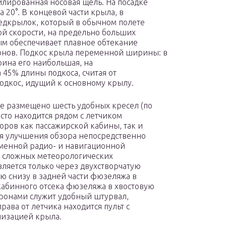
ированная носовая щель. На посадке
а 20°. В концевой части крыла, в
едкрылок, который в обычном полете
лой скорости, на предельно больших
мым обеспечивает плавное обтекание
онов. Подкос крыла переменной ширины: в
ина его наибольшая, на
45% длины подкоса, считая от
одкос, идущий к основному крылу.
не размещено шесть удобных кресел (по
сто находится рядом с летчиком
оров как пассажирской кабины, так и
я улучшения обзора непосредственно
еменной радио- и навигационной
 в сложных метеорологических
вляется только через двухстворчатую
 снизу в задней части фюзеляжа в
кабинного отсека фюзеляжа в хвостовую
еронами служит удобный штурвал,
ава от летчика находится пульт с
низацией крыла.