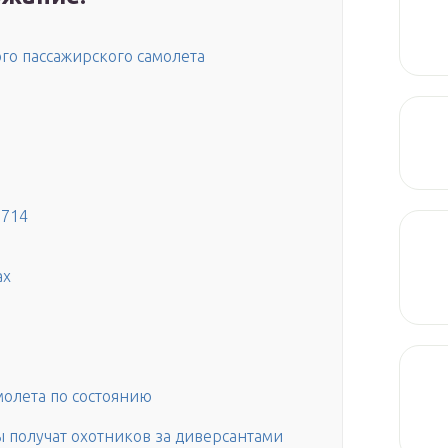
го пассажирского самолета
-714
ах
молета по состоянию
ы получат охотников за диверсантами