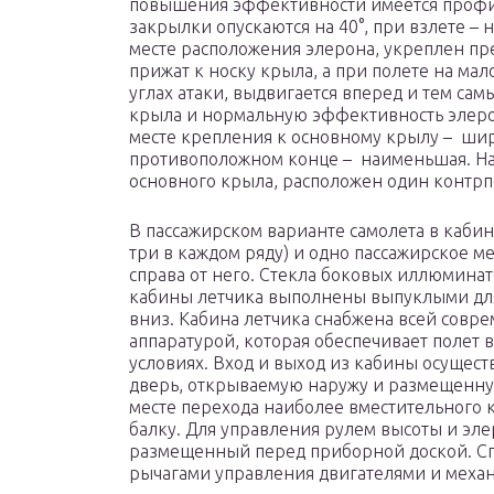
повышения эффективности имеется профил
закрылки опускаются на 40°, при взлете – н
месте расположения элерона, укреплен пр
прижат к носку крыла, а при полете на ма
углах атаки, выдвигается вперед и тем са
крыла и нормальную эффективность элер
месте крепления к основному крылу – шир
противоположном конце – наименьшая. На 
основного крыла, расположен один контрп
В пассажирском варианте самолета в каби
три в каждом ряду) и одно пассажирское ме
справа от него. Стекла боковых иллюминат
кабины летчика выполнены выпуклыми дл
вниз. Кабина летчика снабжена всей совр
аппаратурой, которая обеспечивает полет
условиях. Вход и выход из кабины осущест
дверь, открываемую наружу и размещенную
месте перехода наиболее вместительного 
балку. Для управления рулем высоты и эл
размещенный перед приборной доской. Спр
рычагами управления двигателями и меха