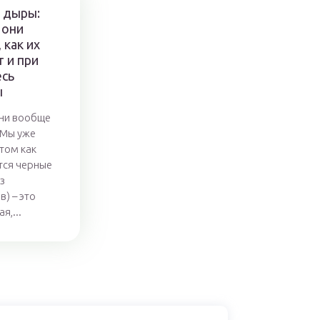
 дыры:
 они
 как их
 и при
есь
ы
ни вообще
 Мы уже
 том как
тся черные
з
) – это
я,...