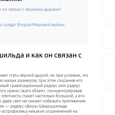
к он связан с чёрными дырами?
х солдат Второй Мировой войны
ильда и как он связан с
жет стать чёрной дырой, но при условии, что
но малых размеров, при этом сохранив его
аемый гравитационный радиус или радиус
ого нужно сжать объект, сконцентрировав
о плотность станет настолько большой, а его
то даже свет не сможет избежать притяжения
чнее — радиус сферы Шварцшильда
у астрофизика никаких ограничений на