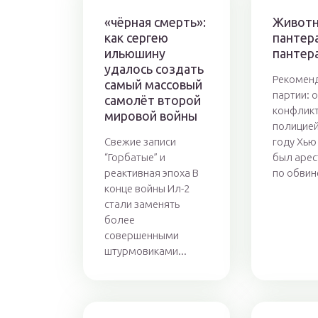
«чёрная смерть»:
Живот
как сергею
пантера
ильюшину
пантер
удалось создать
Рекоменд
самый массовый
партии: 
самолёт второй
конфликт
мировой войны
полицией
Свежие записи
году Хью
“Горбатые” и
был арес
реактивная эпоха В
по обвин
конце войны Ил-2
стали заменять
более
совершенными
штурмовиками...