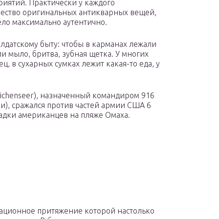
иятий. Практически у каждого
чество оригинальных антикварных вещей,
дело максимально аутентично.
олдатскому быту: чтобы в карманах лежали
и мыло, бритва, зубная щетка. У многих
 в сухарных сумках лежит какая-то еда, у
ichenseer), назначенный командиром 916
и), сражался против частей армии США 6
адки американцев на пляже Омаха.
итационное притяжение которой настолько