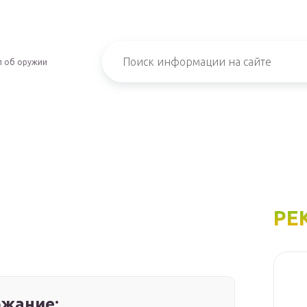
л об оружии
РЕ
жание: