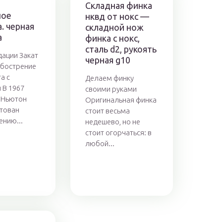
Складная финка
ное
нквд от нокс —
. черная
складной нож
а
финка с нокс,
сталь d2, рукоять
ации Закат
черная g10
обострение
а с
Делаем финку
 В 1967
своими руками
 Ньютон
Оригинальная финка
тован
стоит весьма
ению...
недешево, но не
стоит огорчаться: в
любой...