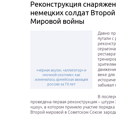
Реконструкция снаряже
немецких солдат Второй
Мировой войны
Давно пр
путали с
реконстр
серьезна
реставра
трениров
зрителям
движение
«чёрная акула», «аллигатор» и
веке для
«ночной охотник»: как
изменилась армейская авиация
историче
россии за 70 лет
забывал 
В послер
проведена первая реконструкция – штурм
«шоу», в котором приняло участие порядка
Второй мировой в Советском Союзе зародил