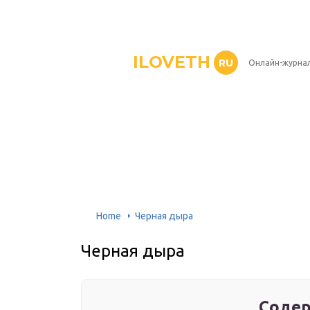
ILOVETH
RU
Онлайн-журна
Home
Черная дыра
Черная дыра
Содер