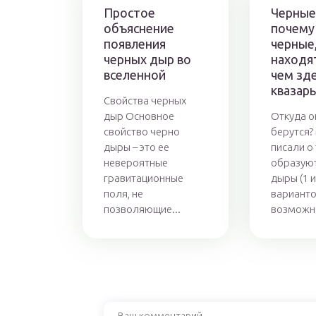
Простое
Черные
объяснение
почему
появления
черные,
черных дыр во
находят
вселенной
чем зд
квазар
Свойства черных
дыр Основное
Откуда о
свойство черно
берутся?
дыры – это ее
писали о
невероятные
образую
гравитационные
дыры (1 и
поля, не
вариантов
позволяющие...
возможна