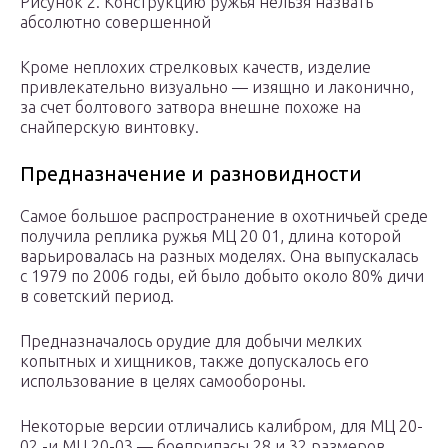
Рисунок 2. Конструкцию ружья нельзя назвать
абсолютно совершенной
Кроме неплохих стрелковых качеств, изделие
привлекательно визуально — изящно и лаконично,
за счет болтового затвора внешне похоже на
снайперскую винтовку.
Предназначение и разновидности
Самое большое распространение в охотничьей среде
получила реплика ружья МЦ 20 01, длина которой
варьировалась на разных моделях. Она выпускалась
с 1979 по 2006 годы, ей было добыто около 80% дичи
в советский период.
Предназначалось орудие для добычи мелких
копытных и хищников, также допускалось его
использование в целях самообороны.
Некоторые версии отличались калибром, для МЦ 20-
02 -и МЦ 20-03 — боеприпасы 28 и 32 размеров