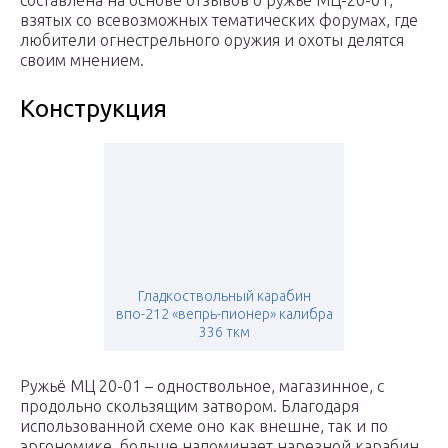
составлена на основе отзывов о ружье МЦ-20-01,
взятых со всевозможных тематических форумах, где
любители огнестрельного оружия и охоты делятся
своим мнением.
Конструкция
Гладкоствольный карабин
впо-212 «вепрь-пионер» калибра
336 ткм
Ружьё МЦ 20-01 – одноствольное, магазинное, с
продольно скользящим затвором. Благодаря
использованной схеме оно как внешне, так и по
эргономике, больше напоминает нарезной карабин.