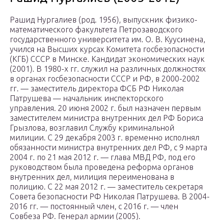
Рашид Нургалиев (род. 1956), выпускник физико-
математического факультета Петрозаводского
государственного университета им. О. В. Куусинена,
учился на Высших курсах Комитета госбезопасности
(КГБ) СССР в Минске. Кандидат экономических наук
(2001). В 1980-х гг. служил на различных должностях
в органах госбезопасности СССР и РФ, в 2000-2002
гг. — заместитель директора ФСБ РФ Николая
Патрушева — начальник инспекторского
управления. 20 июня 2002 г. был назначен первым
заместителем министра внутренних дел РФ Бориса
Грызлова, возглавил Службу криминальной
милиции. С 29 декабря 2003 г. временно исполнял
обязанности министра внутренних дел РФ, с 9 марта
2004 г. по 21 мая 2012 г. — глава МВД РФ, под его
руководством была проведена реформа органов
внутренних дел, милиция переименована в
полицию. С 22 мая 2012 г. — заместитель секретаря
Совета безопасности РФ Николая Патрушева. В 2004-
2016 гг. — постоянный член, с 2016 г. — член
Совбеза РФ. Генерал армии (2005).