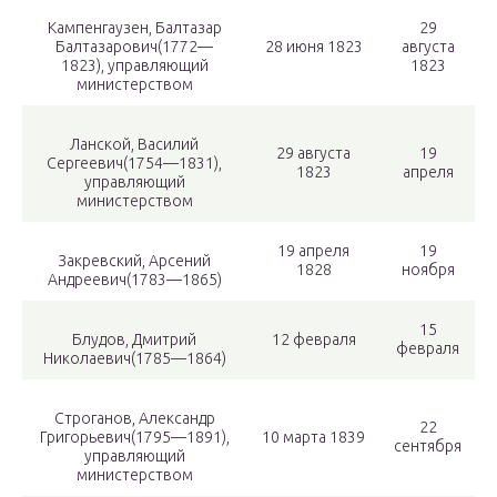
Кампенгаузен, Балтазар
29
Балтазарович(1772—
28 июня 1823
августа
1823), управляющий
1823
министерством
Ланской, Василий
29 августа
19
Сергеевич(1754—1831),
1823
апреля
управляющий
министерством
19 апреля
19
Закревский, Арсений
1828
ноября
Андреевич(1783—1865)
15
Блудов, Дмитрий
12 февраля
февраля
Николаевич(1785—1864)
Строганов, Александр
22
Григорьевич(1795—1891),
10 марта 1839
сентября
управляющий
министерством