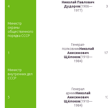
Николай Павлович
4
Дудоров
(1906—
3
1977)
Министр
охраны
общественного
порядка СССР
Генерал-
полковник
Николай
1
Анисимович
17
Щёлоков
(1910—
1984)
Министр
внутренних дел
СССР
Генерал
армии
Николай
5
Анисимович
1
Щёлоков
(1910—
1984)