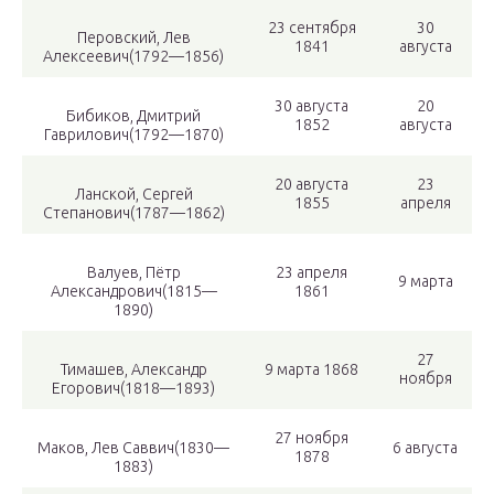
23 сентября
30
Перовский, Лев
1841
августа
Алексеевич(1792—1856)
30 августа
20
Бибиков, Дмитрий
1852
августа
Гаврилович(1792—1870)
20 августа
23
Ланской, Сергей
1855
апреля
Степанович(1787—1862)
Валуев, Пётр
23 апреля
9 марта
Александрович(1815—
1861
1890)
27
Тимашев, Александр
9 марта 1868
ноября
Егорович(1818—1893)
27 ноября
Маков, Лев Саввич(1830—
6 августа
1878
1883)