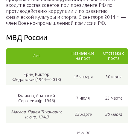
входит в состав советов при президенте РФ по
противодействию коррупции и по развитию
физической культуры и спорта. С сентября 2014 г. —
член Военно-промышленной комиссии РФ.
МВД России
Назначение
Отставка с
Имя
на пост
поста
Ерин, Виктор
15 января
30 июня
Фёдорович(1944—2018)
Куликов, Анатолий
7 июля
23 марта
Сергеевич(р. 1946)
Маслов, Павел Тихонович,
23 марта
30 марта
и. о.(р. 1946)
И. о. 30