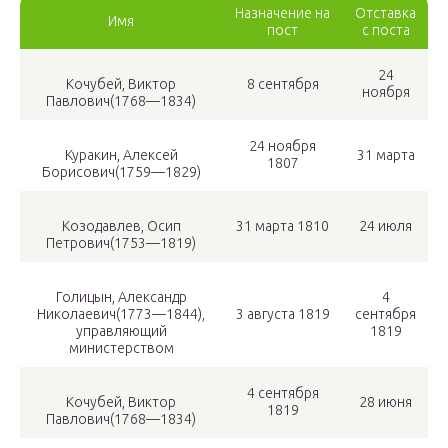
Назначение на
Отставка
Имя
пост
с поста
24
Кочубей, Виктор
8 сентября
ноября
Павлович(1768—1834)
24 ноября
Куракин, Алексей
31 марта
1807
Борисович(1759—1829)
Козодавлев, Осип
31 марта 1810
24 июля
Петрович(1753—1819)
Голицын, Александр
4
Николаевич(1773—1844),
3 августа 1819
сентября
управляющий
1819
министерством
4 сентября
Кочубей, Виктор
28 июня
1819
Павлович(1768—1834)