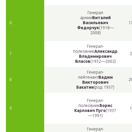
Генерал
армии
Виталий
6
Васильевич
1
Федорчук
(1918—
2008)
Генерал-
полковник
Александр
7
2
Владимирович
Власов
(1932—2002)
Генерал-
лейтенант
Вадим
8
2
Викторович
Бакатин
(род. 1937)
Генерал-
полковник
Борис
9
1
Карлович Пуго
(1937
—1991)
Генерал-