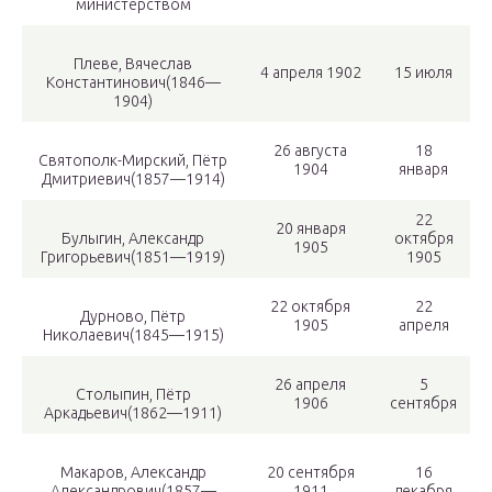
министерством
Плеве, Вячеслав
4 апреля 1902
15 июля
Константинович(1846—
1904)
26 августа
18
Святополк-Мирский, Пётр
1904
января
Дмитриевич(1857—1914)
22
20 января
Булыгин, Александр
октября
1905
Григорьевич(1851—1919)
1905
22 октября
22
Дурново, Пётр
1905
апреля
Николаевич(1845—1915)
26 апреля
5
Столыпин, Пётр
1906
сентября
Аркадьевич(1862—1911)
Макаров, Александр
20 сентября
16
Александрович(1857—
1911
декабря