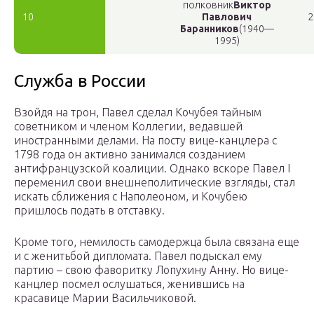
полковник
Виктор
10
Павлович
2
Баранников
(1940—
1995)
Служба в России
Взойдя на трон, Павел сделал Кочубея тайным
советником и членом Коллегии, ведавшей
иностранными делами. На посту вице-канцлера с
1798 года он активно занимался созданием
антифранцузской коалиции. Однако вскоре Павел I
переменил свои внешнеполитические взгляды, стал
искать сближения с Наполеоном, и Кочубею
пришлось подать в отставку.
Кроме того, немилость самодержца была связана еще
и с женитьбой дипломата. Павел подыскал ему
партию – свою фаворитку Лопухину Анну. Но вице-
канцлер посмел ослушаться, женившись на
красавице Марии Васильчиковой.