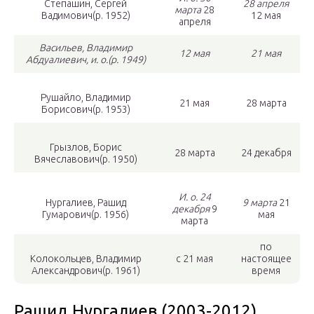
Степашин, Сергей
28 апреля
марта
28
Вадимович(р. 1952)
12 мая
апреля
Васильев, Владимир
12 мая
21 мая
Абдуалиевич, и. о.(р. 1949)
Рушайло, Владимир
21 мая
28 марта
Борисович(р. 1953)
Грызлов, Борис
28 марта
24 декабря
Вячеславович(р. 1950)
И. о. 24
Нургалиев, Рашид
9 марта
21
декабря
9
Гумарович(р. 1956)
мая
марта
по
Колокольцев, Владимир
с 21 мая
настоящее
Александрович(р. 1961)
время
Рашид Нургалиев (2003-2012)