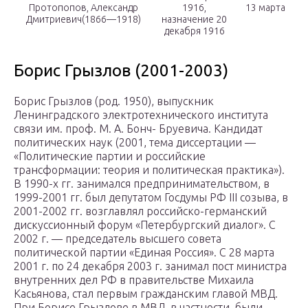
Протопопов, Александр
1916,
13 марта
Дмитриевич(1866—1918)
назначение 20
декабря 1916
Борис Грызлов (2001-2003)
Борис Грызлов (род. 1950), выпускник
Ленинградского электротехнического института
связи им. проф. М. А. Бонч- Бруевича. Кандидат
политических наук (2001, тема диссертации —
«Политические партии и российские
трансформации: теория и политическая практика»).
В 1990-х гг. занимался предпринимательством, в
1999-2001 гг. был депутатом Госдумы РФ III созыва, в
2001-2002 гг. возглавлял российско-германский
дискуссионный форум «Петербургский диалог». С
2002 г. — председатель высшего совета
политической партии «Единая Россия». С 28 марта
2001 г. по 24 декабря 2003 г. занимал пост министра
внутренних дел РФ в правительстве Михаила
Касьянова, стал первым гражданским главой МВД.
При Борисе Грызлове в МВД, в частности, были