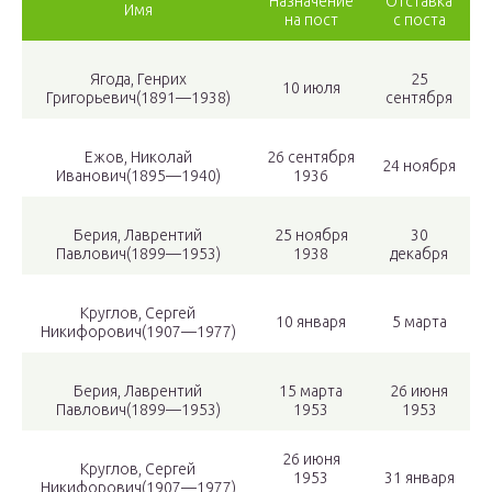
Назначение
Отставка
Имя
на пост
с поста
Ягода, Генрих
25
10 июля
Григорьевич(1891—1938)
сентября
Ежов, Николай
26 сентября
24 ноября
Иванович(1895—1940)
1936
Берия, Лаврентий
25 ноября
30
Павлович(1899—1953)
1938
декабря
Круглов, Сергей
10 января
5 марта
Никифорович(1907—1977)
Берия, Лаврентий
15 марта
26 июня
Павлович(1899—1953)
1953
1953
26 июня
Круглов, Сергей
1953
31 января
Никифорович(1907—1977)