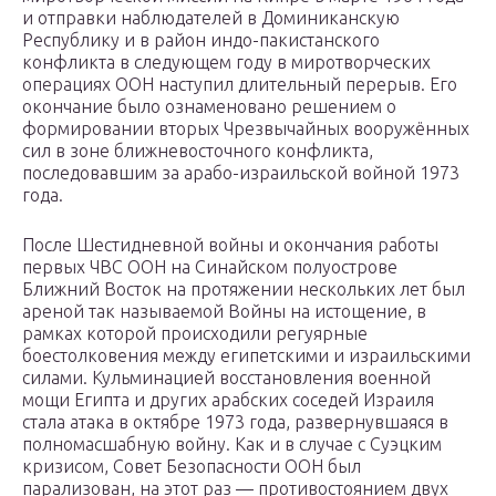
и отправки наблюдателей в Доминиканскую
Республику и в район индо-пакистанского
конфликта в следующем году в миротворческих
операциях ООН наступил длительный перерыв. Его
окончание было ознаменовано решением о
формировании вторых Чрезвычайных вооружённых
сил в зоне ближневосточного конфликта,
последовавшим за арабо-израильской войной 1973
года.
После Шестидневной войны и окончания работы
первых ЧВС ООН на Синайском полуострове
Ближний Восток на протяжении нескольких лет был
ареной так называемой Войны на истощение, в
рамках которой происходили регуярные
боестолковения между египетскими и израильскими
силами. Кульминацией восстановления военной
мощи Египта и других арабских соседей Израиля
стала атака в октябре 1973 года, развернувшаяся в
полномасшабную войну. Как и в случае с Суэцким
кризисом, Совет Безопасности ООН был
парализован, на этот раз — противостоянием двух