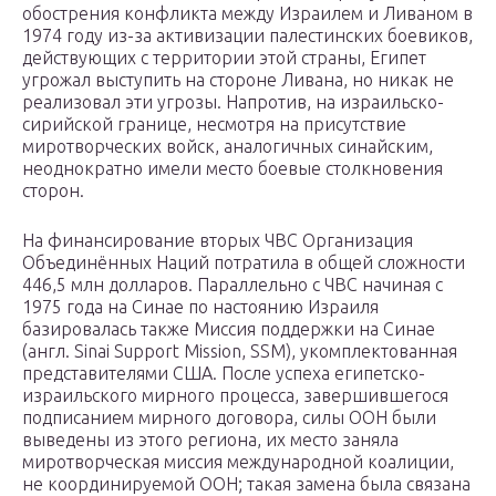
обострения конфликта между Израилем и Ливаном в
1974 году из-за активизации палестинских боевиков,
действующих с территории этой страны, Египет
угрожал выступить на стороне Ливана, но никак не
реализовал эти угрозы. Напротив, на израильско-
сирийской границе, несмотря на присутствие
миротворческих войск, аналогичных синайским,
неоднократно имели место боевые столкновения
сторон.
На финансирование вторых ЧВС Организация
Объединённых Наций потратила в общей сложности
446,5 млн долларов. Параллельно с ЧВС начиная с
1975 года на Синае по настоянию Израиля
базировалась также Миссия поддержки на Синае
(англ. Sinai Support Mission, SSM), укомплектованная
представителями США. После успеха египетско-
израильского мирного процесса, завершившегося
подписанием мирного договора, силы ООН были
выведены из этого региона, их место заняла
миротворческая миссия международной коалиции,
не координируемой ООН; такая замена была связана