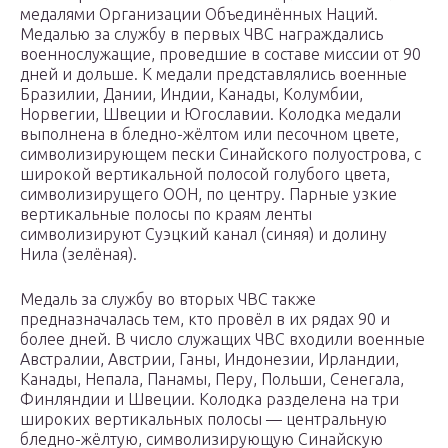
медалями Организации Объединённых Наций.
Медалью за службу в первых ЧВС награждались
военнослужащие, проведшие в составе миссии от 90
дней и дольше. К медали представлялись военные
Бразилии, Дании, Индии, Канады, Колумбии,
Норвегии, Швеции и Югославии. Колодка медали
выполнена в бледно-жёлтом или песочном цвете,
символизирующем пески Синайского полуострова, с
широкой вертикальной полосой голубого цвета,
символизирущего ООН, по центру. Парные узкие
вертикальные полосы по краям ленты
символизируют Суэцкий канал (синяя) и долину
Нила (зелёная).
Медаль за службу во вторых ЧВС также
предназначалась тем, кто провёл в их рядах 90 и
более дней. В число служащих ЧВС входили военные
Австралии, Австрии, Ганы, Индонезии, Ирландии,
Канады, Непала, Панамы, Перу, Польши, Сенегала,
Финляндии и Швеции. Колодка разделена на три
широких вертикальных полосы — центральную
бледно-жёлтую, символизирующую Синайскую