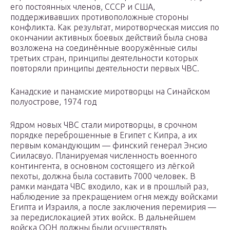
его постоянных членов, СССР и США,
поддерживавших противоположные стороны
конфликта. Как результат, миротворческая миссия по
окончании активных боевых действий была снова
возложена на соединённые вооружённые силы
третьих стран, принципы деятельности которых
повторяли принципы деятельности первых ЧВС.
Канадские и панамские миротворцы на Синайском
полуострове, 1974 год
Ядром новых ЧВС стали миротворцы, в срочном
порядке переброшенные в Египет с Кипра, а их
первым командующим — финский генерал Энсио
Сииласвуо. Планируемая численность военного
контингента, в основном состоящего из лёгкой
пехоты, должна была составить 7000 человек. В
рамки мандата ЧВС входило, как и в прошлый раз,
наблюдение за прекращением огня между войсками
Египта и Израиля, а после заключения перемирия —
за передислокацией этих войск. В дальнейшем
войска ООН должны были осуществлять