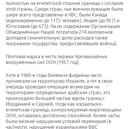
полностью на египетской стороне границы с согласия
этой страны. Среди стран, чьи военнослужащие были
шире всего представлены в ЧВС, были Канада
(единовременно до 1172 человек), Индия (до 957) и
Югославия (до 673). На их содержание Организация
Объединённых Наций потратила 214 миллионов
долларов (значительную долю расходов также
покрывали государства, предоставлявшие войска).
Почтовая марка в честь первых Чрезвычайных
вооружённых сил ООН (1957 год)
Хотя в 1960-е годы боевики-фидаины часто
проникали на территорию Израиля, а тот в свою
очередь проводил операции возмездия на
территориях сопредельных арабских стран, это
происходило большей частью вдоль границ с
Иорданией и Сирией, тогда как израильско-
египетская граница, контролируемая миротворцами
ООН, оставалась достаточно спокойной. Более часты
были мелкие нарушения условий перемирия (в
частности, нарушение израильскими ВВС