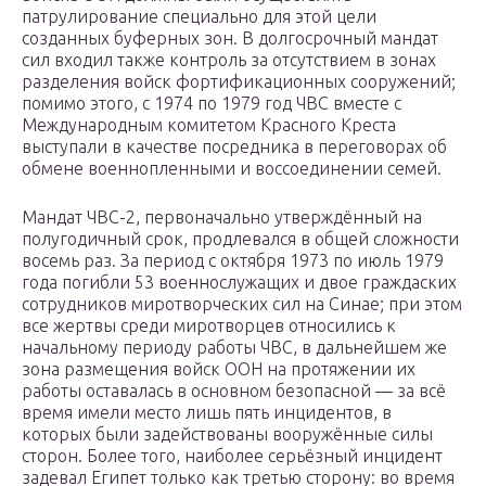
патрулирование специально для этой цели
созданных буферных зон. В долгосрочный мандат
сил входил также контроль за отсутствием в зонах
разделения войск фортификационных сооружений;
помимо этого, с 1974 по 1979 год ЧВС вместе с
Международным комитетом Красного Креста
выступали в качестве посредника в переговорах об
обмене военнопленными и воссоединении семей.
Мандат ЧВС-2, первоначально утверждённый на
полугодичный срок, продлевался в общей сложности
восемь раз. За период с октября 1973 по июль 1979
года погибли 53 военнослужащих и двое граждаских
сотрудников миротворческих сил на Синае; при этом
все жертвы среди миротворцев относились к
начальному периоду работы ЧВС, в дальнейшем же
зона размещения войск ООН на протяжении их
работы оставалась в основном безопасной — за всё
время имели место лишь пять инцидентов, в
которых были задействованы вооружённые силы
сторон. Более того, наиболее серьёзный инцидент
задевал Египет только как третью сторону: во время