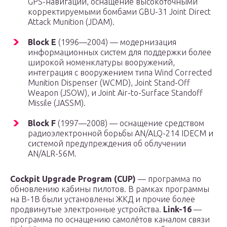
GPS-навигации, оснащение высокоточными
корректируемыми бомбами GBU-31 Joint Direct
Attack Munition (JDAM).
Block E
(1996—2004) — модернизация
информационных систем для поддержки более
широкой номенклатуры вооружений,
интеграция с вооружением типа Wind Corrected
Munition Dispenser (WCMD), Joint Stand-Off
Weapon (JSOW), и Joint Air-to-Surface Standoff
Missile (JASSM).
Block F
(1997—2008) — оснащение средством
радиоэлектронной борьбы AN/ALQ-214 IDECM и
системой предупреждения об облучении
AN/ALR-56M.
Cockpit Upgrade Program (CUP)
— программа по
обновлению кабины пилотов. В рамках программы
на B-1B были установлены ЖКД и прочие более
продвинутые электронные устройства.
Link-16
—
программа по оснащению самолётов каналом связи