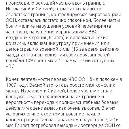
происходило большей частью вдоль границ с
Иорданией и Сирией, тогда как израильско-
египетская граница, контролируемая миротворцами
ООН, оставалась достаточно спокойной. Более часты
были мелкие нарушения условий перемирия (в
частности, нарушение израильскими ВВС
воздушных границ Египта) и дипломатические
кризисы, включавшие угрозу применения или
демонстрацию военной силы (16 за время действия
мандата). При выполнении своих обязанностей
погибли 109 военных и 1 гражданский сотрудник
ЧВС.
Конец деятельности первых ЧВС ООН был положен в
1967 году. Весной этого года обострился конфликт
между Израилем и Сирией, более частыми стали
вооружённые столкновения на их границе и
вероятность перехода к полномасштабным боевым
действиям оценивалась как очень высокая. В этих
условиях египетское командование начало
концентрацию сил на Синайском полуострове, и 16
мая Египет потребовал вывода миротворцев ООН со