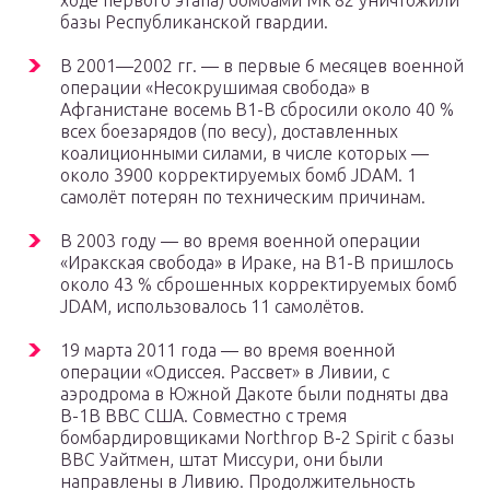
ходе первого этапа) бомбами Mk 82 уничтожили
базы Республиканской гвардии.
В 2001—2002 гг. — в первые 6 месяцев военной
операции «Несокрушимая свобода» в
Афганистане восемь B1-B сбросили около 40 %
всех боезарядов (по весу), доставленных
коалиционными силами, в числе которых —
около 3900 корректируемых бомб JDAM. 1
самолёт потерян по техническим причинам.
В 2003 году — во время военной операции
«Иракская свобода» в Ираке, на B1-B пришлось
около 43 % сброшенных корректируемых бомб
JDAM, использовалось 11 самолётов.
19 марта 2011 года — во время военной
операции «Одиссея. Рассвет» в Ливии, с
аэродрома в Южной Дакоте были подняты два
B-1B ВВС США. Совместно с тремя
бомбардировщиками Northrop B-2 Spirit с базы
ВВС Уайтмен, штат Миссури, они были
направлены в Ливию. Продолжительность