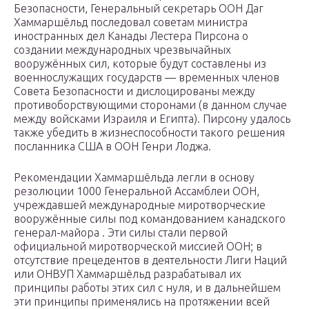
Безопасности, Генеральный секретарь ООН Даг
Хаммаршёльд последовал советам министра
иностранных дел Канады Лестера Пирсона о
создании международных чрезвычайных
вооружённых сил, которые будут составлены из
военнослужащих государств — временных членов
Совета Безопасности и дислоцированы между
противоборствующими сторонами (в данном случае
между войсками Израиля и Египта). Пирсону удалось
также убедить в жизнеспособности такого решения
посланника США в ООН Генри Лоджа.
Рекомендации Хаммаршёльда легли в основу
резолюции 1000 Генеральной Ассамблеи ООН,
учреждавшей международные миротворческие
вооружённые силы под командованием канадского
генерал-майора . Эти силы стали первой
официальной миротворческой миссией ООН; в
отсутствие прецедентов в деятельности Лиги Наций
или ОНВУП Хаммаршёльд разрабатывал их
принципы работы этих сил с нуля, и в дальнейшем
эти принципы применялись на протяжении всей