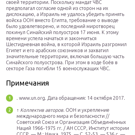
своей территории. Поскольку мандат ЧВС
предполагал согласие одной из сторон на их
дислокацию, а Израиль не удалось убедить принять
войска ООН вместо Египта, требование о выводе
было удовлетворено, и последний миротворец
покинул Синайский полуостров 17 июня. К этому
времени успела начаться и закончиться
Шестидневная война, в которой Израиль разгромил
Египет и его арабских союзников и захватил
значительные территории, включая большую часть
Синайского полуострова. При этом в ходе боёв в
секторе Газа погибли 15 военослужащих ЧВС.
Примечания
. www.un.org.
Дата обращения: 14 октября 2017.
↑
Коллектив авторов.
ООН и укрепление
международного мира и безопасности //
Советский Союз и Организация Объединённых
Наций 1966-1975 гг. / АН СССР, Институт истории
СССР. —
М.
: Наука, 1975. — С. 52-53. — 536 с. —