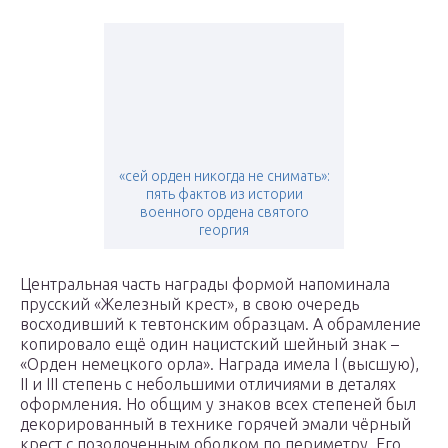
«сей орден никогда не снимать»:
пять фактов из истории
военного ордена святого
георгия
Центральная часть награды формой напоминала
прусский «Железный крест», в свою очередь
восходивший к тевтонским образцам. А обрамление
копировало ещё один нацистский шейный знак –
«Орден немецкого орла». Награда имела I (высшую),
II и III степень с небольшими отличиями в деталях
оформления. Но общим у знаков всех степеней был
декорированный в технике горячей эмали чёрный
крест с позолоченным ободком по периметру. Его