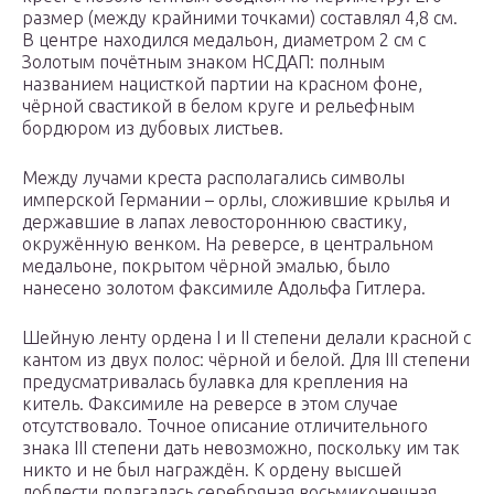
размер (между крайними точками) составлял 4,8 см.
В центре находился медальон, диаметром 2 см с
Золотым почётным знаком НСДАП: полным
названием нацисткой партии на красном фоне,
чёрной свастикой в белом круге и рельефным
бордюром из дубовых листьев.
Между лучами креста располагались символы
имперской Германии – орлы, сложившие крылья и
державшие в лапах левостороннюю свастику,
окружённую венком. На реверсе, в центральном
медальоне, покрытом чёрной эмалью, было
нанесено золотом факсимиле Адольфа Гитлера.
Шейную ленту ордена I и II степени делали красной с
кантом из двух полос: чёрной и белой. Для III степени
предусматривалась булавка для крепления на
китель. Факсимиле на реверсе в этом случае
отсутствовало. Точное описание отличительного
знака III степени дать невозможно, поскольку им так
никто и не был награждён. К ордену высшей
доблести полагалась серебряная восьмиконечная