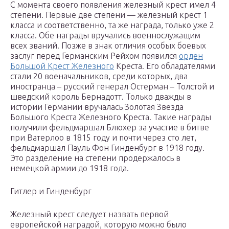
С момента своего появления железный крест имел 4
степени. Первые две степени — железный крест 1
класса и соответственно, та же награда, только уже 2
класса. Обе награды вручались военнослужащим
всех званий. Позже в знак отличия особых боевых
заслуг перед Германским Рейхом появился
орден
Большой Крест Железного
Креста. Его обладателями
стали 20 военачальников, среди которых, два
иностранца – русский генерал Остерман – Толстой и
шведский король Бернадотт. Только дважды в
истории Германии вручалась Золотая Звезда
Большого Креста Железного Креста. Такие награды
получили фельдмаршал Блюхер за участие в битве
при Ватерлоо в 1815 году и почти через сто лет,
фельдмаршал Пауль Фон Гинденбург в 1918 году.
Это разделение на степени продержалось в
немецкой армии до 1918 года.
Гитлер и Гинденбург
Железный крест следует назвать первой
европейской наградой, которую можно было