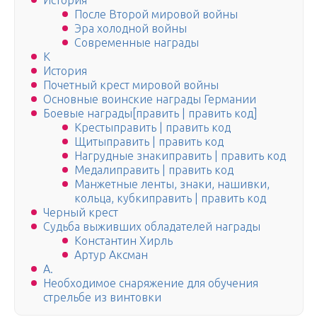
История
После Второй мировой войны
Эра холодной войны
Современные награды
K
История
Почетный крест мировой войны
Основные воинские награды Германии
Боевые награды[править | править код]
Крестыправить | править код
Щитыправить | править код
Нагрудные знакиправить | править код
Медалиправить | править код
Манжетные ленты, знаки, нашивки,
кольца, кубкиправить | править код
Черный крест
Судьба выживших обладателей награды
Константин Хирль
Артур Аксман
А.
Необходимое снаряжение для обучения
стрельбе из винтовки