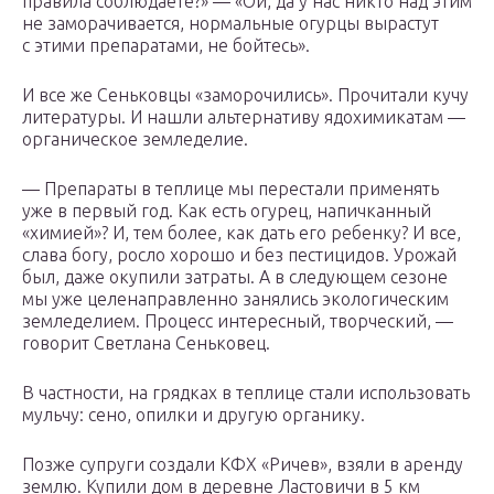
правила соблюдаете?» — «Ой, да у нас никто над этим
не заморачивается, нормальные огурцы вырастут
с этими препаратами, не бойтесь».
И все же Сеньковцы «заморочились». Прочитали кучу
литературы. И нашли альтернативу ядохимикатам —
органическое земледелие.
— Препараты в теплице мы перестали применять
уже в первый год. Как есть огурец, напичканный
«химией»? И, тем более, как дать его ребенку? И все,
слава богу, росло хорошо и без пестицидов. Урожай
был, даже окупили затраты. А в следующем сезоне
мы уже целенаправленно занялись экологическим
земледелием. Процесс интересный, творческий, —
говорит Светлана Сеньковец.
В частности, на грядках в теплице стали использовать
мульчу: сено, опилки и другую органику.
Позже супруги создали КФХ «Ричев», взяли в аренду
землю. Купили дом в деревне Ластовичи в 5 км