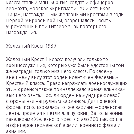
класса стали 2 млн. 300 тыс. солдат и офицеров
вермахта, моряков «кригсмарине» и летчиков.
Лицам, награжденным Железными крестами в годы
Первой Мировой войны, разрешалось носить
учрежденный при Гитлере знак повторного
награждения.
Железный Крест 1939
Железный Крест 1 класса получали только те
военнослужащие, которые уже были удостоены той
же награды, только низшего класса. По своему
внешнему виду этот орден идентичен Железным
Крестам 2 класса. Право награждать военнослужащих
этим орденом также принадлежало военачальникам
высшего ранга. Носили орден на мундире с левой
стороны над нагрудным карманом. Для полевой
формы использовалась тот же вариант – орденская
лента, продетая в петли для пуговиц. За годы войны
кавалерами Железного Креста стало 300 тыс. солдат
и офицеров германской армии, военного флота и
авиации.