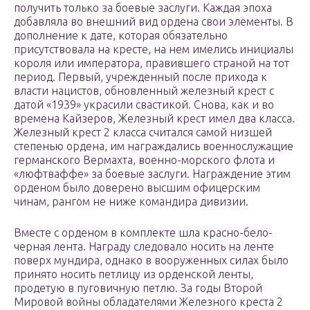
получить только за боевые заслуги. Каждая эпоха
добавляла во внешний вид ордена свои элементы. В
дополнение к дате, которая обязательно
присутствовала на кресте, на нем имелись инициалы
короля или императора, правившего страной на тот
период. Первый, учрежденный после прихода к
власти нацистов, обновленный железный крест с
датой «1939» украсили свастикой. Снова, как и во
времена Кайзеров, Железный крест имел два класса.
Железный крест 2 класса считался самой низшей
степенью ордена, им награждались военнослужащие
германского Вермахта, военно-морского флота и
«люфтваффе» за боевые заслуги. Награждение этим
орденом было доверено высшим офицерским
чинам, рангом не ниже командира дивизии.
Вместе с орденом в комплекте шла красно-бело-
черная лента. Награду следовало носить на ленте
поверх мундира, однако в вооруженных силах было
принято носить петлицу из орденской ленты,
продетую в пуговичную петлю. За годы Второй
Мировой войны обладателями Железного креста 2