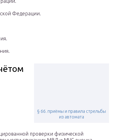
ерации.
йской Федерации.
ия.
ния.
учётом
§ 66. приёмы и правила стрельбы
из автомата
цированной проверки физической