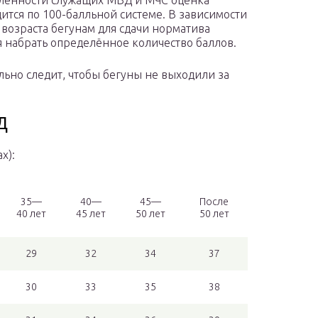
ленности служащих МВД и МЧС оценка
ится по 100-балльной системе. В зависимости
и возраста бегунам для сдачи норматива
я набрать определённое количество баллов.
льно следит, чтобы бегуны не выходили за
Д
х):
35—
40—
45—
После
40 лет
45 лет
50 лет
50 лет
29
32
34
37
30
33
35
38