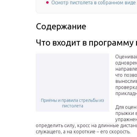
Осмотр пистолета в собранном виде
Содержание
Что входит в программу
Оцениван
одноврем
направле
что позв
вынослив
проверка
прикладн
Приёмы и правила стрельбы из
пистолета
Для оцен
прыжки в
упражнен
определить силу, кросс на длинные диста
служащего, а на короткие – его скорость.