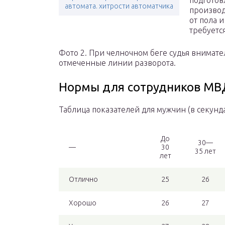
подготов
автомата. хитрости автоматчика
производ
от пола 
требуетс
Фото 2. При челночном беге судья внимате
отмеченные линии разворота.
Нормы для сотрудников МВ
Таблица показателей для мужчин (в секунда
До
30—
—
30
35 лет
лет
Отлично
25
26
Хорошо
26
27