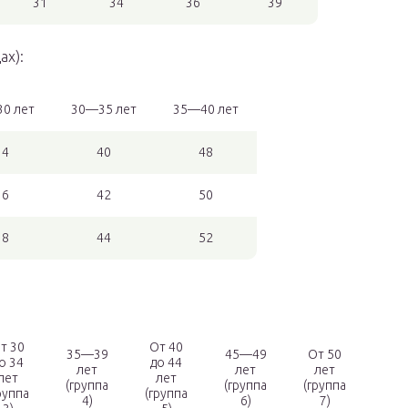
31
34
36
39
ах):
0 лет
30—35 лет
35—40 лет
34
40
48
36
42
50
38
44
52
т 30
От 40
35—39
45—49
От 50
о 34
до 44
лет
лет
лет
лет
лет
(группа
(группа
(группа
руппа
(группа
4)
6)
7)