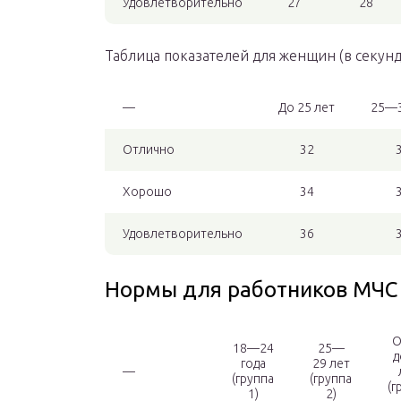
Удовлетворительно
27
28
Таблица показателей для женщин (в секунд
—
До 25 лет
25—3
Отлично
32
Хорошо
34
Удовлетворительно
36
Нормы для работников МЧС
О
18—24
25—
д
года
29 лет
—
(группа
(группа
(г
1)
2)