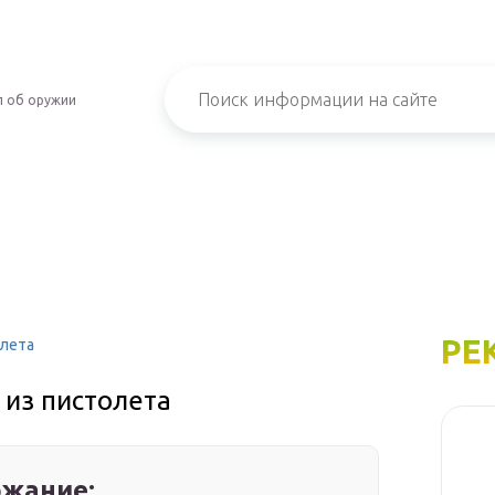
л об оружии
РЕ
олета
из пистолета
жание: