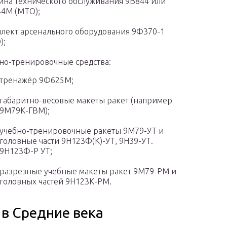
на технического обслуживания 9В844 или
4М (МТО);
лект арсенального оборудования 9Ф370-1
);
но-тренировочные средства:
тренажёр 9Ф625М;
габаритно-весовые макеты ракет (например
9М79К-ГВМ);
учебно-тренировочные ракеты 9М79-УТ и
головные части 9Н123Ф(К)-УТ, 9Н39-УТ.
9Н123Ф-Р УТ;
разрезные учебные макеты ракет 9М79-РМ и
головных частей 9Н123К-РМ.
 в Средние века