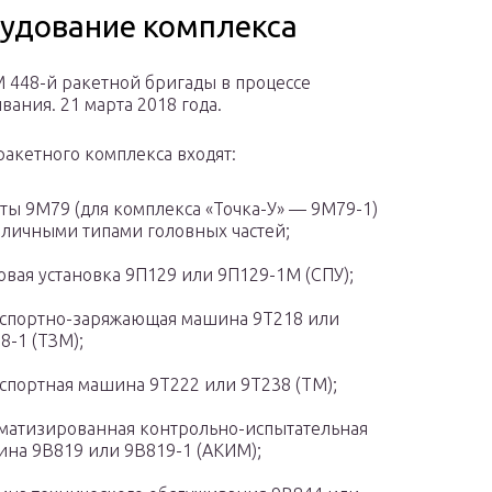
удование комплекса
 448-й ракетной бригады в процессе
вания. 21 марта 2018 года.
 ракетного комплекса входят:
ты 9М79 (для комплекса «Точка-У» — 9М79-1)
зличными типами головных частей;
овая установка 9П129 или 9П129-1М (СПУ);
спортно-заряжающая машина 9Т218 или
8-1 (ТЗМ);
спортная машина 9Т222 или 9Т238 (ТМ);
матизированная контрольно-испытательная
на 9В819 или 9В819-1 (АКИМ);