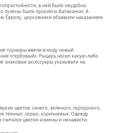
агопристойности, в ней было неудобно
это пулены были прокляты Ватиканом. А
ю Европу, церковники объявили наказанием
кие турниры ввели в моду новый
ние «гербовый». Рыцарь носил какую-либо
ые знаковые аксессуары указывали на
рких цветов: синего, зеленого, пурпурного,
ее темных: серых, коричневых. Одежду
н считался цветом измены и ненависти.