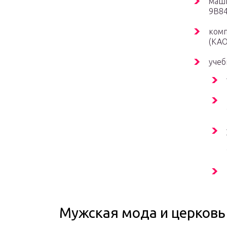
маши
9В84
комп
(КАО
учеб
Мужская мода и церковь