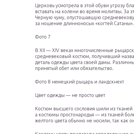
Церковь усмотрела в этой обуви угрозу бл
вставать на колени во время молитвы. За 
Черную чуму, опустошавшую средневекову
за ношение длинноносых «когтей Сатаны».
Фото 7
В XII — XIV веках многочисленные рыцарс
средневековый костюм, получивший назва
деталь одежды цвета своей дамы. Различн
принятый обет или обязательство.
Фото 8 немецкий рыцарь и ландскнехт
Цвет одежды — не просто цвет
Костюм высшего сословия шили из тканей я
а костюмы простонародья — из тканей бол
желтого цвета обычно не носили, так как о