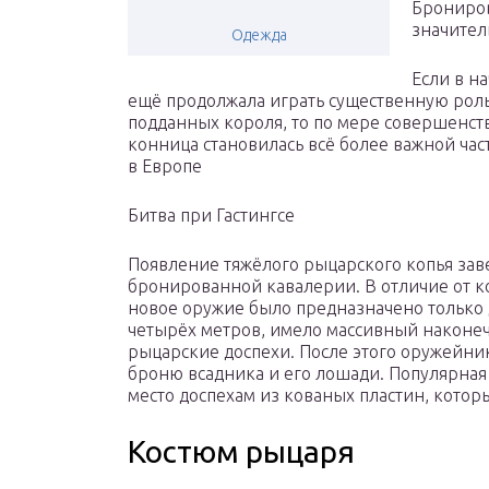
Брониров
значите
Одежда
Если в н
ещё продолжала играть существенную роль,
подданных короля, то по мере совершенст
конница становилась всё более важной час
в Европе
Битва при Гастингсе
Появление тяжёлого рыцарского копья за
бронированной кавалерии. В отличие от к
новое оружие было предназначено только д
четырёх метров, имело массивный наконеч
рыцарские доспехи. После этого оружейни
броню всадника и его лошади. Популярная 
место доспехам из кованых пластин, кото
Костюм рыцаря