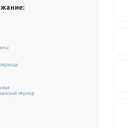
жание:
века
 периода
овья
манский период