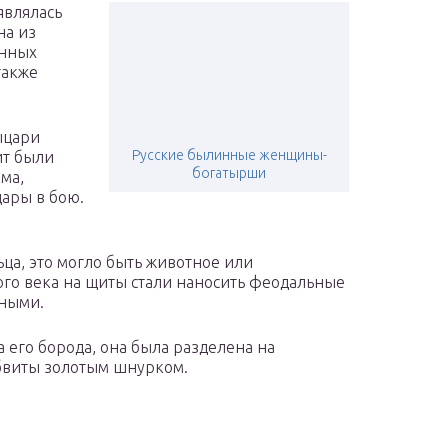
являлась
на из
енных
также
ыцари
Русские былинные женщины-
ит были
богатырши
ма,
дары в бою.
ца, это могло быть животное или
ого века на щиты стали наносить феодальные
ьными.
его борода, она была разделена на
обвиты золотым шнурком.