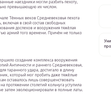
анные наездники могли разбить пехоту,
льно превышающую их числом.
ачале Тёмных веков Средневековья пехота
 включая в свой состав свободных
вования доспехов и вооружения тяжёлая
тью армий того времени. Причём не только
Уни
про
вершило создание комплекса вооружения
опий Античности и раннего Средневековья,
ля таранного удара, достигало в длину
ник, который мог пробить даже тяжёлые
кам оставалось лишь совершенствовать
на протяжении столетий кольчуга уступила
рые затем эволюционировали в полные латы.