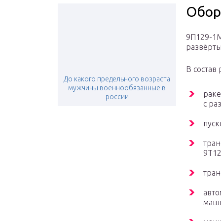
Обор
9П129-1М
развёрты
В состав
До какого предельного возраста
мужчины военнообязанные в
раке
россии
с ра
пуск
тран
9Т12
тран
авто
маши