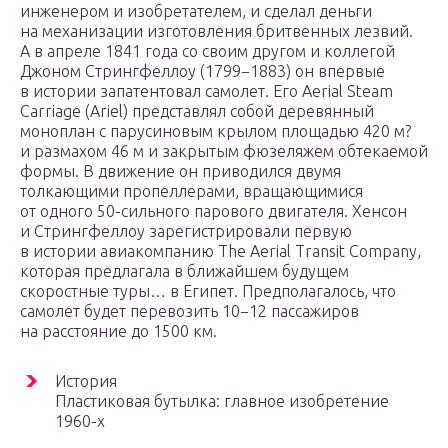
инженером и изобретателем, и сделал деньги
на механизации изготовления бритвенных лезвий.
А в апреле 1841 года со своим другом и коллегой
Джоном Стрингфеллоу (1799−1883) он впервые
в истории запатентовал самолет. Его Aerial Steam
Carriage (Ariel) представлял собой деревянный
моноплан с парусиновым крылом площадью 420 м?
и размахом 46 м и закрытым фюзеляжем обтекаемой
формы. В движение он приводился двумя
толкающими пропеллерами, вращающимися
от одного 50-сильного парового двигателя. Хенсон
и Стрингфеллоу зарегистрировали первую
в истории авиакомпанию The Aerial Transit Company,
которая предлагала в ближайшем будущем
скоростные туры… в Египет. Предполагалось, что
самолет будет перевозить 10−12 пассажиров
на расстояние до 1500 км.
История
Пластиковая бутылка: главное изобретение
1960-х