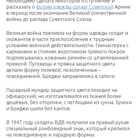
Необходимо сделать некоторое отступление и
рассказать о
форме одежды солдат Советской
Армии
в период после окончания Великой отечественной
войны до распада Советского Союза.
Великая война повлияла на форму одежды солдат и
сержантов в части приспособления к трудным
условиям военной действительности. Гимнастерка с
карманами и стоячим воротником прямого покроя
подпоясывалась кожаным ремнём со штампованной
пряжкой. Пуговицы и пряжка защитного цвета
делали форму полевой, позолоченные –
повседневной. Бриджи заправлялись в сапоги.
Парадный мундир защитного цвета походил на
офицерский, но изготавливался из тканей более
дешёвых, без оторочки, с петлицами из сукна. Брюки
и бриджи шили без кантов.
В 1947 году солдаты ВДВ получили на правый рукав
специальный ромбовидный знак, который крепился
на повседневную и парадную формы.