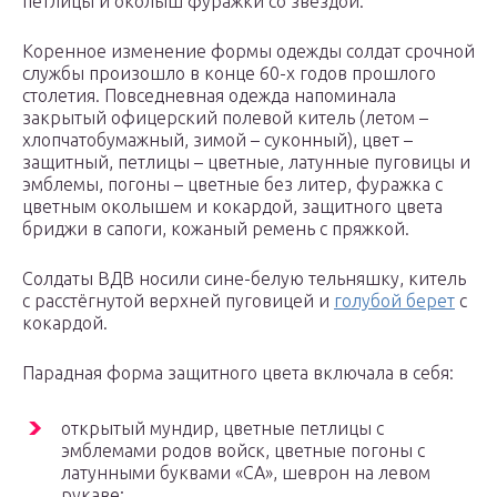
петлицы и околыш фуражки со звездой.
Коренное изменение формы одежды солдат срочной
службы произошло в конце 60-х годов прошлого
столетия. Повседневная одежда напоминала
закрытый офицерский полевой китель (летом –
хлопчатобумажный, зимой – суконный), цвет –
защитный, петлицы – цветные, латунные пуговицы и
эмблемы, погоны – цветные без литер, фуражка с
цветным околышем и кокардой, защитного цвета
бриджи в сапоги, кожаный ремень с пряжкой.
Солдаты ВДВ носили сине-белую тельняшку, китель
с расстёгнутой верхней пуговицей и
голубой берет
с
кокардой.
Парадная форма защитного цвета включала в себя:
открытый мундир, цветные петлицы с
эмблемами родов войск, цветные погоны с
латунными буквами «СА», шеврон на левом
рукаве;