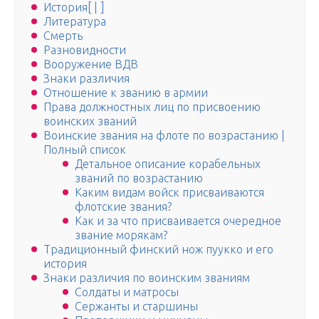
История[ | ]
Литература
Смерть
Разновидности
Вооружение ВДВ
Знаки различия
Отношение к званию в армии
Права должностных лиц по присвоению
воинских званий
Воинские звания на флоте по возрастанию |
Полный список
Детальное описание корабельных
званий по возрастанию
Каким видам войск присваиваются
флотские звания?
Как и за что присваивается очередное
звание морякам?
Традиционный финский нож пуукко и его
история
Знаки различия по воинским званиям
Солдаты и матросы
Сержанты и старшины