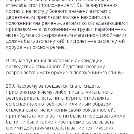
стрельбы стоя (приложение № 9). На внутренних
постах и на посту у Боевого знамени автомат с
деревянным прикладом должен находиться в
положении «на ремень», автомат со складывающимся
прикладом — в положении «на грудь», карабин — «к
ноге» (сумка со снаряженным магазином (обоймами)
должна быть застегнутой), пистолет — в застегнутой
кобуре на поясном ремне.
В случае тушения пожара или ликвидации
последствий стихийного бедствия часовому
разрешается иметь оружие в положении «за спину».
209. Часовому запрещается: спать, сидеть,
прислоняться к чему- либо, писать, читать, петь,
разговаривать, есть, пить, курить, отправлять
естественные потребности или иным образом
отвлекаться от исполнения своих обязанностей,
принимать от кого бы то ни было и передавать кому
бы то ни было какие-либо предметы, вызывать
своими действиями срабатывание технических
средств охраны, досылать без необходимости патрон