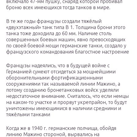
включало 47-мм пушку, снаряд которой пробивал
броню всех имеющихся тогда танков в мире.
В те же годы французы создали тяжёлый
«двухэтажный» танк типа В 1. Толщина брони этого
танка тоже доходила до 60 мм. Наличие столь
совершенных боевых машин, явно превосходящих
по своей боевой мощи германские танки, создало у
французского командования благостное настроение
Французы надеялись, что в будущей войне с
Германией сумеют отсидеться за мощнейшими
оборонительными фортификационными
сооружениями так называемой линии Мажино, а
потому созданию бронетанковых войск уделяли
недостаточное внимание. Считалось, что если немцы
на каком-то участке и прорвут укрепрайон, то будут
уничтожены имеющимися в наличии средними и
тяжёлыми танками
Когда же в 1940 г. германские полчища, обойдя
линию Мажино стороной, вырвались на