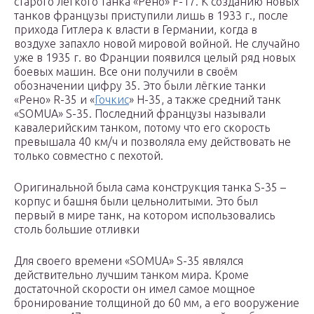
старого лёгкого танка «Рено» F-17. К созданию новых
танков французы приступили лишь в 1933 г., после
прихода Гитлера к власти в Германии, когда в
воздухе запахло новой мировой войной. Не случайно
уже в 1935 г. во Франции появился целый ряд новых
боевых машин. Все они получили в своём
обозначении цифру 35. Это были лёгкие танки
«Рено» R-35 и «
Гочкис
» Н-35, а также средний танк
«SOMUA» S-35. Последний французы называли
кавалерийским танком, потому что его скорость
превышала 40 км/ч и позволяла ему действовать не
только совместно с пехотой.
Оригинальной была сама конструкция танка S-35 –
корпус и башня были цельнолитыми. Это был
первый в мире танк, на котором использовались
столь большие отливки
Для своего времени «SOMUA» S-35 являлся
действительно лучшим танком мира. Кроме
достаточной скорости он имел самое мощное
бронирование толщиной до 60 мм, а его вооружение