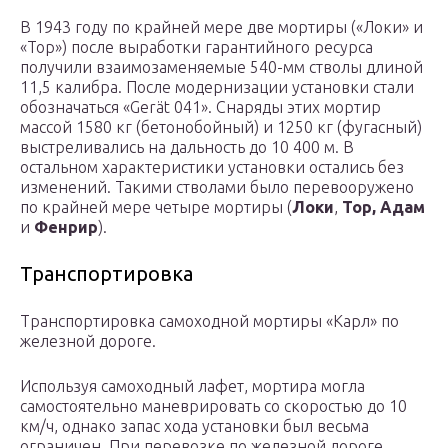
В 1943 году по крайней мере две мортиры («Локи» и
«Тор») после выработки гарантийного ресурса
получили взаимозаменяемые 540-мм стволы длиной
11,5 калибра. После модернизации установки стали
обозначаться «Gerät 041». Снаряды этих мортир
массой 1580 кг (бетонобойный) и 1250 кг (фугасный)
выстреливались на дальность до 10 400 м. В
остальном характеристики установки остались без
изменений. Такими стволами было перевооружено
по крайней мере четыре мортиры (
Локи
,
Тор, Адам
и
Фенрир
).
Транспортировка
Транспортировка самоходной мортиры «Карл» по
железной дороге.
Используя самоходный лафет, мортира могла
самостоятельно маневрировать со скоростью до 10
км/ч, однако запас хода установки был весьма
ограничен. При перевозке по железной дороге