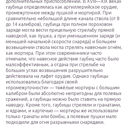
дополнительных приспособлений. В XVIII—XIX веках
гаубица определялась как артиллерийское орудие,
промежуточное между пушкой и мортирой. При
сравнительно небольшой длине канала ствола (от 8
до 14 калибров), гаубица при полном пороховом
заряде могла вести прицельную стрельбу прямой
наводкой, как пушка, а при уменьшенном заряде (и
меньшей начальной скорости снаряда) и большем
возвышении ствола могла стрелять навесным огнём,
как мортира. При этом современники часто
отмечали, что навесное действие гаубиц часто было
малоэффективным, а отдача при стрельбе на
больших углах возвышения разрушительно
действовала на лафет орудия. Однако гаубицы
использовались благодаря своей
«промежуточности» — тяжёлые мортиры с большим
калибром были абсолютно непригодны для полевых
сражений, а гаубицы можно было ставить на прямую
наводку. Кроме того, гаубицы стреляли и гранатами,
и ядрами, и картечью — мортиры же использовали
только гранаты или бомбы, а полевые пушки мало
подходили для огня разрывными снарядами.