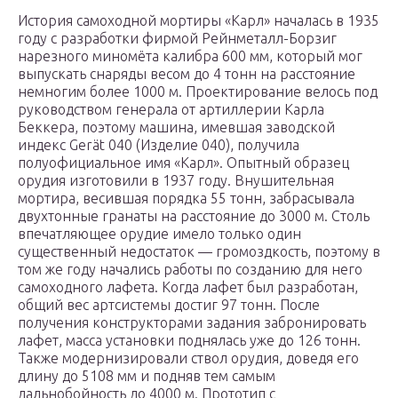
История самоходной мортиры «Карл» началась в 1935
году с разработки фирмой Рейнметалл-Борзиг
нарезного миномёта калибра 600 мм, который мог
выпускать снаряды весом до 4 тонн на расстояние
немногим более 1000 м. Проектирование велось под
руководством генерала от артиллерии Карла
Беккера, поэтому машина, имевшая заводской
индекс Gerät 040 (Изделие 040), получила
полуофициальное имя «Карл». Опытный образец
орудия изготовили в 1937 году. Внушительная
мортира, весившая порядка 55 тонн, забрасывала
двухтонные гранаты на расстояние до 3000 м. Столь
впечатляющее орудие имело только один
существенный недостаток — громоздкость, поэтому в
том же году начались работы по созданию для него
самоходного лафета. Когда лафет был разработан,
общий вес артсистемы достиг 97 тонн. После
получения конструкторами задания забронировать
лафет, масса установки поднялась уже до 126 тонн.
Также модернизировали ствол орудия, доведя его
длину до 5108 мм и подняв тем самым
дальнобойность до 4000 м. Прототип с