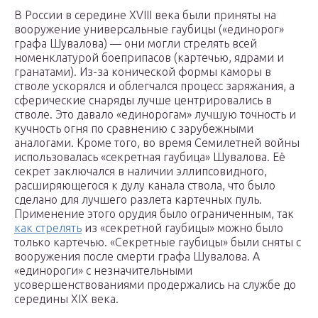
В России в середине XVIII века были приняты на
вооружение универсальные гаубицы («единорог»
графа Шувалова) — они могли стрелять всей
номенклатурой боеприпасов (картечью, ядрами и
гранатами). Из-за конической формы каморы в
стволе ускорялся и облегчался процесс заряжания, а
сферические снаряды лучше центрировались в
стволе. Это давало «единорогам» лучшую точность и
кучность огня по сравнению с зарубежными
аналогами. Кроме того, во время Семилетней войны
использовалась «секретная гаубица» Шувалова. Её
секрет заключался в наличии эллипсовидного,
расширяющегося к дулу канала ствола, что было
сделано для лучшего разлета картечных пуль.
Применение этого орудия было ограниченным, так
как стрелять
из «секретной гаубицы» можно было
только картечью. «Секретные гаубицы» были сняты с
вооружения после смерти графа Шувалова. А
«единороги» с незначительными
усовершенствованиями продержались на службе до
середины XIX века.