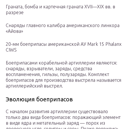
Граната, бомба и картечная граната XVII—XIX вв. в
разрезе
Снаряды главного калибра американского линкора
«Айова»
20-мм боеприпасы американской АУ Mark 15 Phalanx
CIWS
Боеприпасами корабельной артиллерии являются:
снаряды, взрыватели, заряды, средства
воспламенения, гильзы, полузаряды. Комплект
боеприпасов для производства выстрела называется
артиллерийский выстрел.
Эволюция боеприпасов
С началом развития артиллерии существовало
только два вида боеприпасов: поражающий элемент
в виде ядра и метательный заряд — порох из
древесного угля, селитры и серы. Позже появились