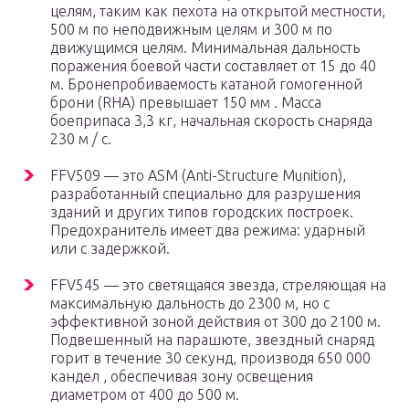
целям, таким как пехота на открытой местности,
500 м по неподвижным целям и 300 м по
движущимся целям. Минимальная дальность
поражения боевой части составляет от 15 до 40
м. Бронепробиваемость катаной гомогенной
брони (RHA) превышает 150 мм . Масса
боеприпаса 3,3 кг, начальная скорость снаряда
230 м / с.
FFV509 — это ASM (Anti-Structure Munition),
разработанный специально для разрушения
зданий и других типов городских построек.
Предохранитель имеет два режима: ударный
или с задержкой.
FFV545 — это светящаяся звезда, стреляющая на
максимальную дальность до 2300 м, но с
эффективной зоной действия от 300 до 2100 м.
Подвешенный на парашюте, звездный снаряд
горит в течение 30 секунд, производя 650 000
кандел , обеспечивая зону освещения
диаметром от 400 до 500 м.