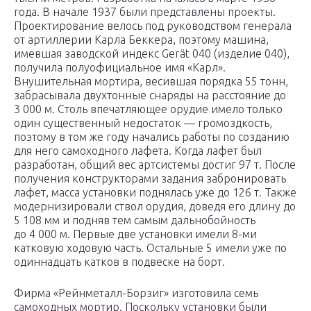
года. В начале 1937 были представлены проекты.
Проектирование велось под руководством генерала
от артиллерии Карла Беккера, поэтому машина,
имевшая заводской индекс Gerät 040 (изделие 040),
получила полуофициальное имя «Карл».
Внушительная мортира, весившая порядка 55 тонн,
забрасывала двухтонные снаряды на расстояние до
3 000 м. Столь впечатляющее орудие имело только
один существенный недостаток — громоздкость,
поэтому в том же году начались работы по созданию
для него самоходного лафета. Когда лафет был
разработан, общий вес артсистемы достиг 97 т. После
получения конструкторами задания забронировать
лафет, масса установки поднялась уже до 126 т. Также
модернизировали ствол орудия, доведя его длину до
5 108 мм и подняв тем самым дальнобойность
до 4 000 м. Первые две установки имели 8-ми
катковую ходовую часть. Остальные 5 имели уже по
одиннадцать катков в подвеске на борт.
Фирма «Рейнметалл-Борзиг» изготовила семь
самоходных мортир. Поскольку установки были