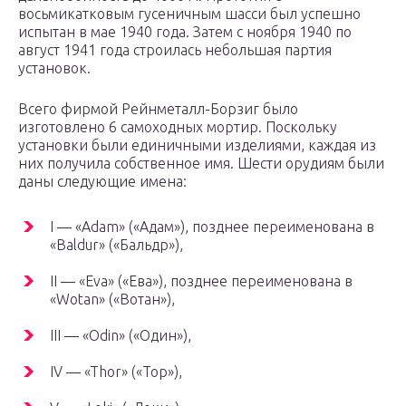
восьмикатковым гусеничным шасси был успешно
испытан в мае 1940 года. Затем с ноября 1940 по
август 1941 года строилась небольшая партия
установок.
Всего фирмой Рейнметалл-Борзиг было
изготовлено 6 самоходных мортир. Поскольку
установки были единичными изделиями, каждая из
них получила собственное имя. Шести орудиям были
даны следующие имена:
I — «Adam» («Адам»), позднее переименована в
«Baldur» («Бальдр»),
II — «Eva» («Ева»), позднее переименована в
«Wotan» («Вотан»),
III — «Odin» («Один»),
IV — «Thor» («Тор»),