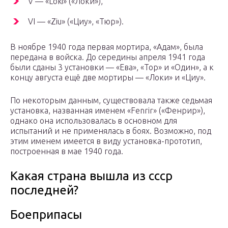
V — «Loki» («Локи»),
VI — «Ziu» («Циу», «Тюр»).
В ноябре 1940 года первая мортира, «Адам», была
передана в войска. До середины апреля 1941 года
были сданы 3 установки — «Ева», «Тор» и «Один», а к
концу августа ещё две мортиры — «Локи» и «Циу».
По некоторым данным, существовала также седьмая
установка, названная именем «Fenrir» («Фенрир»),
однако она использовалась в основном для
испытаний и не применялась в боях. Возможно, под
этим именем имеется в виду установка-прототип,
построенная в мае 1940 года.
Какая страна вышла из ссср
последней?
Боеприпасы