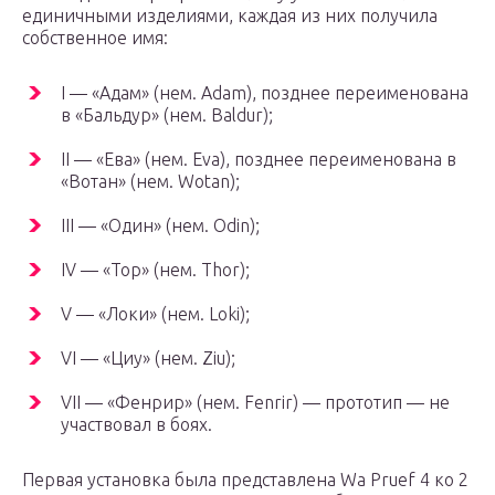
единичными изделиями, каждая из них получила
собственное имя:
I — «Адам» (нем. Adam), позднее переименована
в «Бальдур» (нем. Baldur);
II — «Ева» (нем. Eva), позднее переименована в
«Вотан» (нем. Wotan);
III — «Один» (нем. Odin);
IV — «Тор» (нем. Thor);
V — «Локи» (нем. Loki);
VI — «Циу» (нем. Ziu);
VII — «Фенрир» (нем. Fenrir) — прототип — не
участвовал в боях.
Первая установка была представлена Wa Pruef 4 ко 2