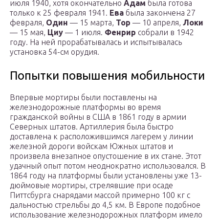
июля 1940, хотя окончательно
Адам
была готова
только к 25 февраля 1941.
Ева
была закончена 27
февраля,
Один
— 15 марта,
Тор
— 10 апреля,
Локи
— 15 мая,
Циу
— 1 июля.
Фенрир
собрали в 1942
году. На ней прорабатывалась и испытывалась
установка 54-см орудия.
Попытки повышения мобильности
Впервые мортиры были поставлены на
железнодорожные платформы во время
гражданской войны в США в 1861 году в армии
Северных штатов. Артиллерия была быстро
доставлена к расположившимся лагерем у линии
железной дороги войскам Южных штатов и
произвела внезапное опустошение в их стане. Этот
удачный опыт потом неоднократно использовался. В
1864 году на платформы были установлены уже 13-
дюймовые мортиры, стрелявшие при осаде
Питтсбурга снарядами массой примерно 100 кг с
дальностью стрельбы до 4,5 км. В Европе подобное
использование железнодорожных платформ имело