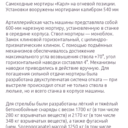
Самоходные мортиры «Карл» на огневой позиции.
Установки вооружены мортирами калибром 540 мм
Артиллерийская часть машины представляла собой
600-мм нарезную мортиру, установленную в станке
в середине корпуса. Ствол мортиры — моноблок.
Замок клиновой горизонтальный, с цилиндро-
призматическим клином. С помощью подъёмных
механизмов обеспечивалось достижение
максимального угла возвышения ствола +70°, угол
горизонтальной наводки составлял 4°. Механизмы
наводки приводились в действие вручную. Для
погашения сильной отдачи мортиры была
разработана двухступенчатая система отката — при
выстреле происходил откат не только ствола в
люльке, но и всего станка в корпусе машины.
Для стрельбы были разработаны лёгкий и тяжёлый
бетонобойные снаряды с весом 1700 кг (в том числе
280 кг взрывчатых веществ) и 2170 кг (в том числе
348 кг взрывчатых веществ), а также фугасный
(нем. Sprenggranate) массой 1250 кг (в том числе