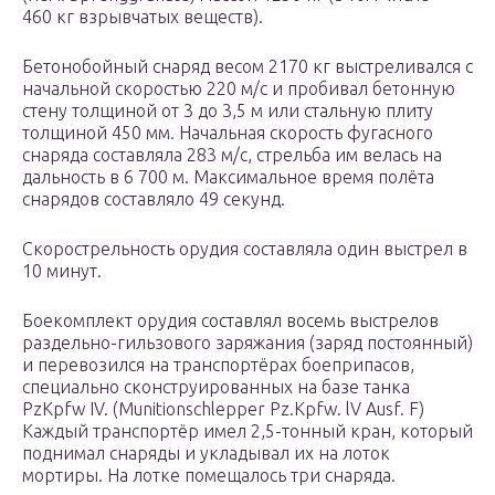
460 кг взрывчатых веществ).
Бетонобойный снаряд весом 2170 кг выстреливался с
начальной скоростью 220 м/с и пробивал бетонную
стену толщиной от 3 до 3,5 м или стальную плиту
толщиной 450 мм. Начальная скорость фугасного
снаряда составляла 283 м/с, стрельба им велась на
дальность в 6 700 м. Максимальное время полёта
снарядов составляло 49 секунд.
Скорострельность орудия составляла один выстрел в
10 минут.
Боекомплект орудия составлял восемь выстрелов
раздельно-гильзового заряжания (заряд постоянный)
и перевозился на транспортёрах боеприпасов,
специально сконструированных на базе танка
PzKpfw IV. (Munitionschlepper Pz.Kpfw. lV Ausf. F)
Каждый транспортёр имел 2,5-тонный кран, который
поднимал снаряды и укладывал их на лоток
мортиры. На лотке помещалось три снаряда.