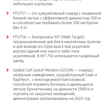
небольших корпусов».
FFV751 — это кумулятивный снаряд с
тандемной
боевой частью
с эффективной дальностью 500 м
и способностью пробивать более 500 мм брони.
Вес 4 кг.
FFV756 — боеприпасы MT (Multi Target),
предназначенные для боя в населенных пунктах
и ​​для вывода из строя врага под укрытием
внутри здания или какого-либо типа
укреплений. В MT 756 используется тандемный
заряд.
Guided Carl Gustaf Munition (GCGM) — снаряд с
лазерным наведением, разработанный Saab и
Raytheon , с многоцелевой боеголовкой,
способной поражать бункеры и движущуюся
легкую бронетехнику на дальности 2000 м и
стрелять из закрытых помещений;
демонстрации запланированы на 2020 год.