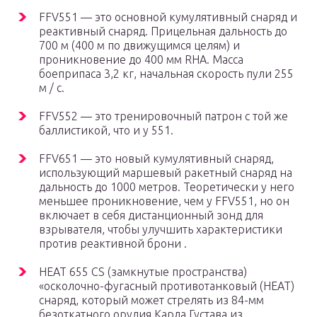
FFV551 — это основной кумулятивный снаряд и
реактивный снаряд. Прицельная дальность до
700 м (400 м по движущимся целям) и
проникновение до 400 мм RHA. Масса
боеприпаса 3,2 кг, начальная скорость пули 255
м / с.
FFV552 — это тренировочный патрон с той же
баллистикой, что и у 551.
FFV651 — это новый кумулятивный снаряд,
использующий маршевый ракетный снаряд на
дальность до 1000 метров. Теоретически у него
меньшее проникновение, чем у FFV551, но он
включает в себя дистанционный зонд для
взрывателя, чтобы улучшить характеристики
против реактивной брони .
HEAT 655 CS (замкнутые пространства)
«осколочно-фугасный противотанковый (HEAT)
снаряд, который может стрелять из 84-мм
безоткатного орудия Карла Густава из