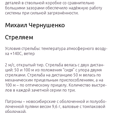
деталей в ствольной коробке со сравнительно
большими зазорами обеспечило надёжную работу
системы при сильной загрязнённости.
Михаил Чернушенко
Стре­ля­ем
Ус­ло­вия стрель­бы: тем­пе­ра­ту­ра ат­мо­сфер­но­го воз­ду­
ха +140С, ве­тер
2 м/с, от­кры­тый тир. Стрель­ба ве­лась с двух дис­тан­
ций: 50 и 100 м из по­ло­же­ния “си­дя” с упо­ра дву­мя
стрел­ка­ми. Стрель­ба на дис­тан­цию 50 м ве­лась по
ме­ха­ни­че­с­ким при­цель­ным при­спо­соб­ле­ни­ям, а на
100 м – по оп­ти­че­с­ко­му при­це­лу. Ко­ли­че­ст­во вы­ст­ре­
лов в каж­дой за­чет­ной се­рии по три.
Па­тро­ны – но­во­си­бир­ские с обо­ло­чен­ной и по­лу­обо­
ло­чен­ной пу­ля­ми ве­сом 9,6 г, ва­ло­вые с том­па­ко­вой
обо­лоч­кой.