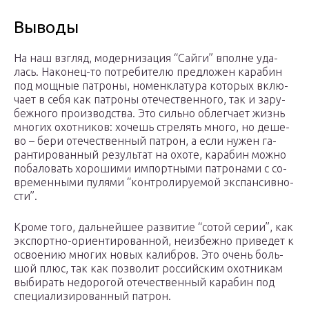
Вы­во­ды
На наш взгляд, мо­дер­ни­за­ция “Сай­ги” впол­не уда­
лась. На­ко­нец-то по­тре­би­те­лю пред­ло­жен ка­ра­бин
под мощ­ные па­тро­ны, но­мен­к­ла­ту­ра ко­то­рых вклю­
ча­ет в се­бя как па­тро­ны оте­че­ст­вен­но­го, так и за­ру­
беж­но­го про­из­вод­ст­ва. Это силь­но об­лег­ча­ет жизнь
мно­гих охот­ни­ков: хо­чешь стре­лять мно­го, но де­ше­
во – бе­ри оте­че­ст­вен­ный па­трон, а ес­ли ну­жен га­
ран­ти­ро­ван­ный ре­зуль­тат на охо­те, ка­ра­бин мож­но
по­ба­ло­вать хо­ро­ши­ми им­порт­ны­ми па­тро­на­ми с со­
вре­мен­ны­ми пу­ля­ми “кон­тро­ли­ру­е­мой экс­пан­сив­но­
с­ти”.
Кро­ме то­го, даль­ней­шее раз­ви­тие “со­той се­рии”, как
экс­порт­но-ори­ен­ти­ро­ван­ной, не­из­беж­но при­ве­дет к
ос­во­е­нию мно­гих но­вых ка­ли­б­ров. Это очень боль­
шой плюс, так как поз­во­лит рос­сий­ским охот­ни­кам
вы­би­рать не­до­ро­гой оте­че­ст­вен­ный ка­ра­бин под
спе­ци­а­ли­зи­ро­ван­ный па­трон.