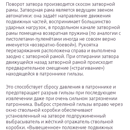
Поворот затвора производится скосом затворной
рамы. Затворная рама является ведущим звеном
автоматики: она задаёт направление движения
подвижных частей, воспринимает большинство
ударных нагрузок, в продольном канале затворной
рамы помещена возвратная пружина (по аналогии с
пистолетами-пулемётами иногда не совсем верно
именуется «возвратно-боевой»). Рукоятка
перезаряжания расположена справа и выполнена
заодно с затворной рамой. При отпирании затвора
движущейся назад затворной рамой происходит
предварительное смещение («страгивание»)
находящейся в патроннике гильзы.
Это способствует сбросу давления в патроннике и
предотвращает разрыв гильзы при последующем
извлечении даже при очень сильном загрязнении
патронника. Выброс стреляной гильзы вправо через
окно ствольной коробки обеспечивают
установленный на затворе подпружиненный
выбрасыватель и жёсткий отражатель ствольной
коробки. «Вывешенное» положение подвижных