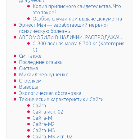
для учёбы?
Копия приписного свидетельства. Что
это такое?
Особые случаи при выдаче документа
Эрнест Мач — заработавший нервно-
психическую болезнь
АВТОМОБИЛИ В НАЛИЧИИ. РАСПРОДАЖА!!!
С-300 полная масса 6 700 кг (Категория
С)
См. также
Последние отзывы
Система
Михаил Чернушенко
Стре­ля­ем
Вы­во­ды
Экологическая обстановка
Технические характеристики Сайги
Сайга
Сайга исп. 02
Сайга-М
Сайга-М2
Сайга-М3
Сайга-МК исп. 02