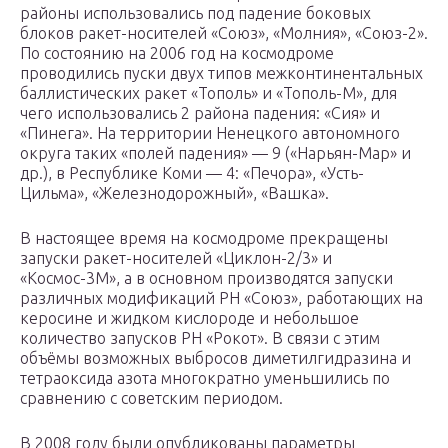
районы использовались под падение боковых
блоков ракет-носителей «Союз», «Молния», «Союз-2».
По состоянию на 2006 год на космодроме
проводились пуски двух типов межконтинентальных
баллистических ракет «Тополь» и «Тополь-М», для
чего использовались 2 района падения: «Сия» и
«Пинега». На территории Ненецкого автономного
округа таких «полей падения» — 9 («Нарьян-Мар» и
др.), в Республике Коми — 4: «Печора», «Усть-
Цильма», «Железнодорожный», «Вашка».
В настоящее время на космодроме прекращены
запуски ракет-носителей «Циклон-2/3» и
«Космос-3М», а в основном производятся запуски
различных модификаций РН «Союз», работающих на
керосине и жидком кислороде и небольшое
количество запусков РН «Рокот». В связи с этим
объёмы возможных выбросов диметилгидразина и
тетраоксида азота многократно уменьшились по
сравнению с советским периодом.
В 2008 году были опубликованы параметры