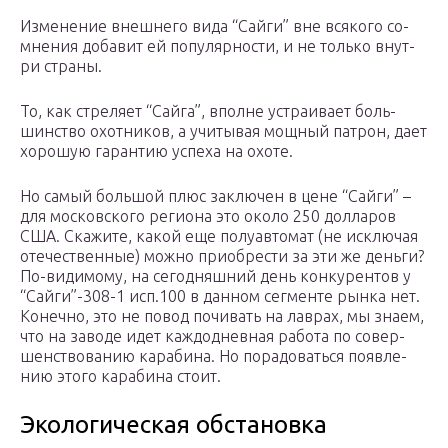
Из­ме­не­ние внеш­не­го ви­да “Сай­ги” вне вся­ко­го со­
мне­ния до­ба­вит ей по­пу­ляр­но­с­ти, и не толь­ко вну­т­
ри стра­ны.
То, как стре­ля­ет “Сай­га”, впол­не ус­т­ра­и­ва­ет боль­
шин­ст­во охот­ни­ков, а учи­ты­вая мощ­ный па­трон, да­ет
хо­ро­шую га­ран­тию ус­пе­ха на охо­те.
Но са­мый боль­шой плюс за­клю­чен в це­не “Сай­ги” –
для мос­ков­ско­го ре­ги­о­на это око­ло 250 дол­ла­ров
США. Ска­жи­те, ка­кой еще по­лу­ав­то­мат (не ис­клю­чая
оте­че­ст­вен­ные) мож­но при­об­ре­с­ти за эти же день­ги?
По-ви­ди­мо­му, на се­го­дняш­ний день кон­ку­рен­тов у
“Сай­ги”-308-1 исп.100 в дан­ном сег­мен­те рын­ка нет.
Ко­неч­но, это не по­вод по­чи­вать на ла­в­рах, мы зна­ем,
что на за­во­де идет каж­до­днев­ная ра­бо­та по со­вер­
шен­ст­во­ва­нию ка­ра­би­на. Но по­ра­до­вать­ся по­яв­ле­
нию это­го ка­ра­би­на сто­ит.
Экологическая обстановка