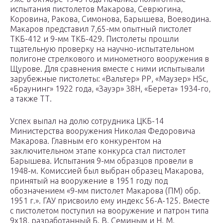
испытания пистолетов Макарова, Севрюгина,
Коровина, Ракова, Симонова, Барышева, Воеводина.
Макаров представил 7,65-мм опытный пистолет
ТКБ-412 и 9-мм ТКБ-429. Пистолеты прошли
тщательную проверку на научно-испытательном
полигоне стрелкового и минометного вооружения в
Щурове. Для сравнения вместе с ними испытывали
зарубежные пистолеты: «Вальтер» РР, «Маузер» HSc,
«Браунинг» 1922 года, «Зауэр» 38Н, «Берета» 1934-го,
а также ТТ.
Успех выпал на долю сотрудника ЦКБ-14
Министерства вооружения Николая Федоровича
Макарова. Главным его конкурентом на
заключительном этапе конкурса стал пистолет
Барышева. Испытания 9-мм образцов провели в
1948-м. Комиссией был выбран образец Макарова,
принятый на вооружение в 1951 году под
обозначением «9-мм пистолет Макарова (ПМ) обр.
1951 г.». ГАУ присвоило ему индекс 56-А-125. Вместе
с пистолетом поступил на вооружение и патрон типа
9х18, разработанный Б. В. Семиным и Н. М.