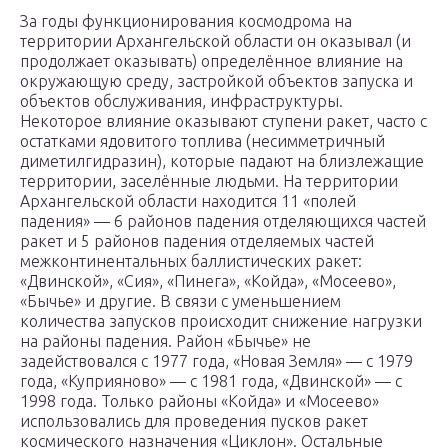
За годы функционирования космодрома на
территории Архангельской области он оказывал (и
продолжает оказывать) определённое влияние на
окружающую среду, застройкой объектов запуска и
объектов обслуживания, инфраструктуры.
Некоторое влияние оказывают ступени ракет, часто с
остатками ядовитого топлива (несимметричный
диметилгидразин), которые падают на близлежащие
территории, заселённые людьми. На территории
Архангельской области находится 11 «полей
падения» — 6 районов падения отделяющихся частей
ракет и 5 районов падения отделяемых частей
межконтинентальных баллистических ракет:
«Двинской», «Сия», «Пинега», «Койда», «Мосеево»,
«Бычье» и другие. В связи с уменьшением
количества запусков происходит снижение нагрузки
на районы падения. Район «Бычье» не
задействовался с 1977 года, «Новая Земля» — с 1979
года, «Куприяново» — с 1981 года, «Двинской» — с
1998 года. Только районы «Койда» и «Мосеево»
использовались для проведения пусков ракет
космического назначения «Циклон». Остальные