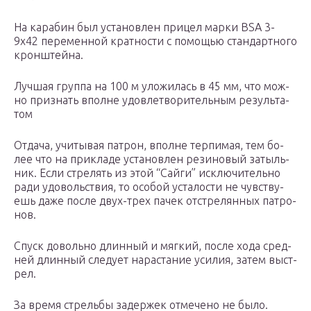
На ка­ра­бин был ус­та­нов­лен при­цел мар­ки BSA 3-
9х42 пе­ре­мен­ной крат­но­с­ти с по­мо­щью стан­дарт­но­го
крон­штей­на.
Луч­шая груп­па на 100 м уло­жи­лась в 45 мм, что мож­
но при­знать впол­не удов­ле­тво­ри­тель­ным ре­зуль­та­
том
От­да­ча, учи­ты­вая па­трон, впол­не тер­пи­мая, тем бо­
лее что на при­кла­де ус­та­нов­лен ре­зи­но­вый за­тыль­
ник. Ес­ли стре­лять из этой “Сай­ги” ис­клю­чи­тель­но
ра­ди удо­воль­ст­вия, то осо­бой ус­та­ло­с­ти не чув­ст­ву­
ешь да­же по­сле двух-трех па­чек от­ст­ре­лян­ных па­тро­
нов.
Спуск до­воль­но длин­ный и мяг­кий, по­сле хо­да сред­
ней длин­ный сле­ду­ет на­ра­с­та­ние уси­лия, за­тем вы­ст­
рел.
За вре­мя стрель­бы за­дер­жек от­ме­че­но не бы­ло.