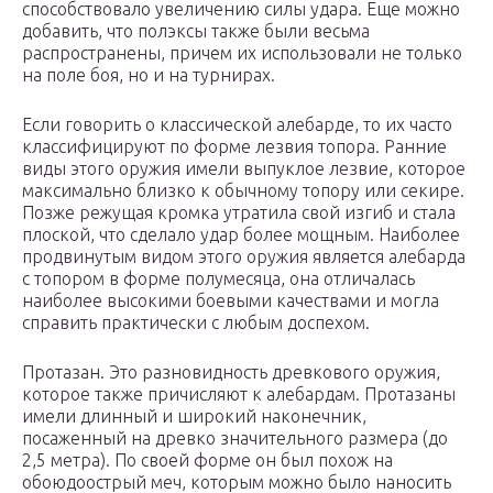
способствовало увеличению силы удара. Еще можно
добавить, что полэксы также были весьма
распространены, причем их использовали не только
на поле боя, но и на турнирах.
Если говорить о классической алебарде, то их часто
классифицируют по форме лезвия топора. Ранние
виды этого оружия имели выпуклое лезвие, которое
максимально близко к обычному топору или секире.
Позже режущая кромка утратила свой изгиб и стала
плоской, что сделало удар более мощным. Наиболее
продвинутым видом этого оружия является алебарда
с топором в форме полумесяца, она отличалась
наиболее высокими боевыми качествами и могла
справить практически с любым доспехом.
Протазан. Это разновидность древкового оружия,
которое также причисляют к алебардам. Протазаны
имели длинный и широкий наконечник,
посаженный на древко значительного размера (до
2,5 метра). По своей форме он был похож на
обоюдоострый меч, которым можно было наносить