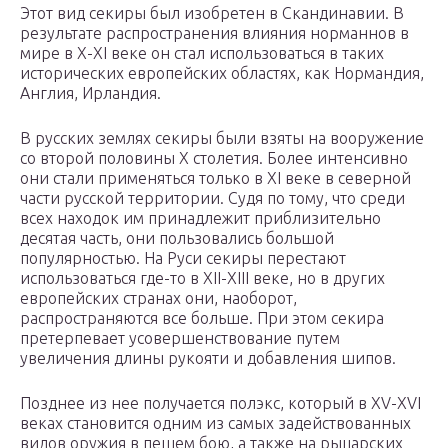
Этот вид секиры был изобретен в Скандинавии. В
результате распространения влияния норманнов в
мире в X-XI веке он стал использоваться в таких
исторических европейских областях, как Нормандия,
Англия, Ирландия.
В русских землях секиры были взяты на вооружение
со второй половины X столетия. Более интенсивно
они стали применяться только в XI веке в северной
части русской территории. Судя по тому, что среди
всех находок им принадлежит приблизительно
десятая часть, они пользовались большой
популярностью. На Руси секиры перестают
использоваться где-то в XII-XIII веке, но в других
европейских странах они, наоборот,
распространяются все больше. При этом секира
претерпевает усовершенствование путем
увеличения длины рукояти и добавления шипов.
Позднее из нее получается полэкс, который в XV-XVI
веках становится одним из самых задействованных
видов оружия в пешем бою, а также на рыцарских