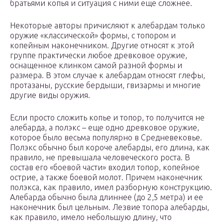
братьями копья и ситуация с ними еще сложнее.
Некоторые авторы причисляют к алебардам только
оружие «классической» формы, с топором и
копейным наконечником. Другие относят к этой
группе практически любое древковое оружие,
оснащенное клинком самой разной формы и
размера. В этом случае к алебардам относят глефы,
протазаны, русские бердыши, гвизармы и многие
другие виды оружия.
Если просто сложить копье и топор, то получится не
алебарда, а полэкс – еще одно древковое оружие,
которое было весьма популярно в Средневековье.
Полэкс обычно был короче алебарды, его длина, как
правило, не превышала человеческого роста. В
состав его «боевой части» входил топор, копейное
острие, а также боевой молот. Причем наконечник
полэкса, как правило, имел разборную конструкцию.
Алебарда обычно была длиннее (до 2,5 метра) и ее
наконечник был цельным. Лезвие топора алебарды,
как правило, имело небольшую длину, что