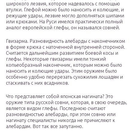
широкого лезвия, которое надевалось с помощью
втулки. Глефой можно было наносить и колющие, и
режущие удары, лезвие могло дополняться шипами
или крюками. На Руси имелся практически полный
аналог европейской глефы, он назывался совней.
Гвизарма. Разновидность алебарды с наконечником
в форме крюка с наточенной внутренней стороной.
Считается дальнейшим развитием боевой косы и
глефы. Некоторые гвизармы имели тонкий
копьеобразный наконечник, которым можно было
наносить и колющие удары. Этим оружием было
особенно удобно перерезать сухожилия лошадям и
стаскивать с них всадников.
Что представляет собой японская нагината? Это
оружие типа русской совни, которая, в свою очередь,
является видом глефы. Последнюю считают
разновидностью алебарды, при этом совню или
нагинату специалисты никогда не причисляют к
алебардам. Вот так все запутанно.