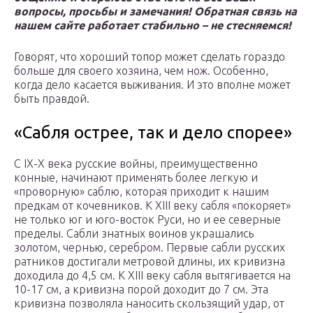
вопросы, просьбы и замечания! Обратная связь на
нашем сайте работает стабильно – не стесняемся!
Говорят, что хороший топор может сделать гораздо
больше для своего хозяина, чем нож. Особенно,
когда дело касается выживания. И это вполне может
быть правдой.
«Сабля острее, так и дело спорее»
С IX-X века русские войны, преимущественно
конные, начинают применять более легкую и
«проворную» саблю, которая приходит к нашим
предкам от кочевников. К XIII веку сабля «покоряет»
не только юг и юго-восток Руси, но и ее северные
пределы. Сабли знатных воинов украшались
золотом, чернью, серебром. Первые сабли русских
ратников достигали метровой длины, их кривизна
доходила до 4,5 см. К XIII веку сабля вытягивается на
10-17 см, а кривизна порой доходит до 7 см. Эта
кривизна позволяла наносить скользящий удар, от