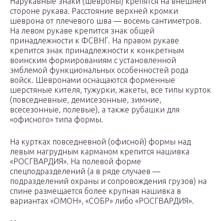
Нарукавные знаки (шевроны) крепятся на внешней
стороне рукава. Расстояние верхней кромки
шеврона от плечевого шва — восемь сантиметров.
На левом рукаве крепится знак общей
принадлежности к ФСВНГ. На правом рукаве
крепится знак принадлежности к конкретным
воинским формированиям с установленной
эмблемой функциональных особенностей рода
войск. Шевронами оснащаются форменные
шерстяные кителя, тужурки, жакеты, все типы курток
(повседневные, демисезонные, зимние,
всесезонные, полевые), а также рубашки для
«офисного» типа формы.
На куртках повседневной (офисной) формы над
левым нагрудным карманом крепится нашивка
«РОСГВАРДИЯ». На полевой форме
спецподразделений (а в ряде случаев —
подразделений охраны и сопровождения грузов) на
спине размещается более крупная нашивка в
вариантах «ОМОН», «СОБР» либо «РОСГВАРДИЯ».