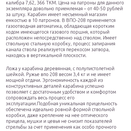
калибра 7,62, 366 ТКМ. Цена на патроны для данного
экземпляра довольно приемлемая – от 40-50 рублей
за штуку. Карабин имеет несъемный магазин
емкостью в 10 патронов. В ВПО-208 применяется
газоотводная автоматика, обладающая коротким
ходом имеющегося газового поршня, который
расположен непосредственно над стволом. Имеет
ствольную стальную коробку, процесс запирания
канала ствола реализуется перекосом затвора,
находясь в вертикальной плоскости.
Ложа у карабина деревянная, с полупистолетной
шейкой. Ружье впо 208 весом 3,4 кг и не имеет
мощной отдачи. Эргономичность каждой из
конструктивных деталей карабина успешно
позволяет с достаточным удобством и комфортом
сопровождать весь процесс его
эксплуатации.Подобная уникальная прицельность
обеспечена идеально ровной формой ствольной
коробки, даже крепление на нее оптического
прицела, мушки и цевья не снизит показателей
стрельбы за счет применения как особо прочного