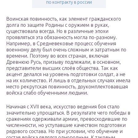
по контракту в россии
Воинская повинность, как элемент гражданского
долга по защите Родины с оружием в руках,
существовала всегда. Но в различные эпохи
проявляться эта обязанность могла по-разному.
Например, в Средневековье процесс обучения
военному делу был очень сложным и затратным по
времени. Поэтому во всех странах, включая
Древнюю Русь, призыву подлежали, в основном,
представители высших слоёв общества. Так как
акцент делался на уровень подготовки солдат, а не
на их количество. И лишь в отдельных случаях имела
место рекрутская повинность, доукомплектовавшая
войска слабо обученными людьми.
Начиная с XVII века, искусство ведения боя стало
значительно упрощаться. В результате чего победы в
сражениях одерживали армии, превосходившие по
численности, но уступавшие качеством подготовки
рядового состава. Но при условии, что обучение и
состав войска являлся однородным. К таковым