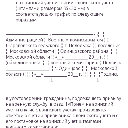
на воинский учет и снятии с воинского учета
(штампами размером 35×30 мм) в
соответствующих графах по следующим
образцам:
—————————-¬ —————————-¬¦ ¦ ¦
Администрацией ¦¦ Военным комиссариатом ¦ ¦
Шараповского сельского ¦¦ г. Подольска ¦ ¦ поселения
¦¦ Московской области ¦ ¦ Одинцовского района ¦¦ ¦ ¦
Московской области ¦¦ «__» __________ 20__ г. ¦ ¦
(объединенный ¦¦ ¦ ¦ военный комиссариат ¦¦Подпись
___________________¦ ¦ г. Одинцово ¦¦ ¦ ¦ Московской
области) ¦¦ ¦ ¦ «__» __________ 20__ г. ¦¦ ¦ ¦ ¦¦ ¦ ¦Подпись
___________________¦L—————————- L
—————————-
в удостоверении гражданина, подлежащего призыву
на военную службу, в разд. I «Прием на воинский
учет и снятие с воинского учета» производятся
отметки о снятии призывника с воинского учета и о
его постановке на воинский учет штампами
военного комиссариата: