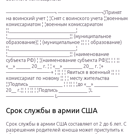
——————————¬ —————————¬¦Принят
на воинский учет ¦ ¦Снят с воинского учета ¦¦военным
комиссариатом ¦ ¦военным комиссариатом
¦¦____________________________¦
¦__________________________¦¦ (муниципальное
образование)¦ ¦ (муниципальное ¦¦ ¦ ¦ образование)
¦¦____________________________¦
¦__________________________¦¦ (наименование
субъекта РФ) ¦ ¦(наименование субъекта РФ)¦¦ ¦ ¦ ¦¦
«__» ______ 20__ г. ¦ ¦ «__» ________ 20__ г. ¦+
—————————-+ ¦ ¦¦ ¦ ¦ Явиться в военный ¦¦ ¦ ¦
комиссариат по новому ¦¦ ¦ ¦ месту жительства
¦¦Подпись ______________ ¦ ¦ ¦¦ ¦ ¦до «__» __________
20__ г.¦¦ ¦ ¦ ¦¦ ¦ ¦Подпись ____________ ¦L
—————————— L—————————
Срок службы в армии США
Срок службы в армии США составляет от 2 до 6 лет. С
разрешения родителей юноша может приступить к