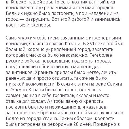
в IX веке нашей эры. То есть, возник данный вид
войск вместе с укреплениями и стенами городов.
Ведь их нужно было построить, а при нападении на
город — разрушить. Вот этой работой и занимались
военные инженеры.
Самым ярким событием, связанным с инженерными
войсками, является взятие Казани. В XVI веке это был
большой, хорошо укреплённый город, захватить
который с наскока было невозможно. Тем более
русские войска, подошедшие под стены города,
представляли собой отличную мишень для
защитников. Хранить припасы было негде, лечить
раненых да и просто отдыхать, так же не было
никакой возможности. В связи с этим на реке Свияга
в 25 км от Казани была построена крепость,
совмещающая в себе госпиталь, склады и место
отдыха для солдат. А чтобы данную крепость
поставить быстро и неожиданно для казанцев,
заготовленные брёвна и части стен были спущены по
Волге из города Углича. Таким образом, крепость
была построена за рекордные 28 дней. Примерно в