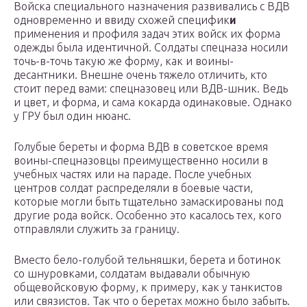
Войска специального назначения развивались с ВДВ
одновременно и ввиду схожей специфик
и
применения и профиля задач этих войск их форма
одежды была идентичной. Солдаты спецназа носили
точь-в-точь такую же форму, как и воины-
десантники. Внешне очень тяжело отличить, кто
стоит перед вами: спецназовец или ВДВ-шник. Ведь
и цвет, и форма, и сама кокарда одинаковые. Однако
у ГРУ был один нюанс.
Голубые береты и форма ВДВ в советское время
воины-спецназовцы преимущественно носили в
учебных частях или на параде. После учебных
центров солдат распределяли в боевые части,
которые могли быть тщательно замаскированы под
другие рода войск. Особенно это касалось тех, кого
отправляли служить за границу.
Вместо бело-голубой тельняшки, берета и ботинок
со шнуровками, солдатам выдавали обычную
общевойсковую форму, к примеру, как у танкистов
или связистов. Так что о беретах можно было забыть.