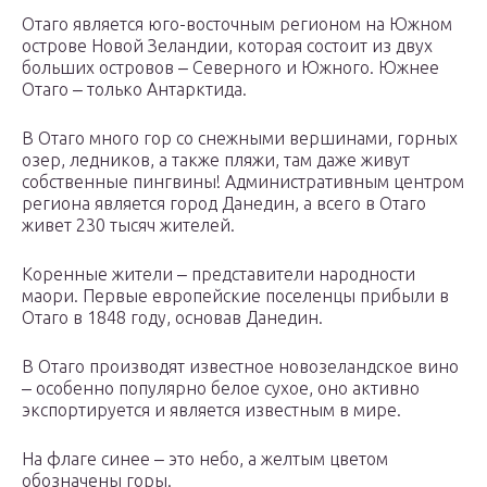
Отаго является юго-восточным регионом на Южном
острове Новой Зеландии, которая состоит из двух
больших островов ‒ Северного и Южного. Южнее
Отаго ‒ только Антарктида.
В Отаго много гор со снежными вершинами, горных
озер, ледников, а также пляжи, там даже живут
собственные пингвины! Административным центром
региона является город Данедин, а всего в Отаго
живет 230 тысяч жителей.
Коренные жители ‒ представители народности
маори. Первые европейские поселенцы прибыли в
Отаго в 1848 году, основав Данедин.
В Отаго производят известное новозеландское вино
‒ особенно популярно белое сухое, оно активно
экспортируется и является известным в мире.
На флаге синее ‒ это небо, а желтым цветом
обозначены горы.