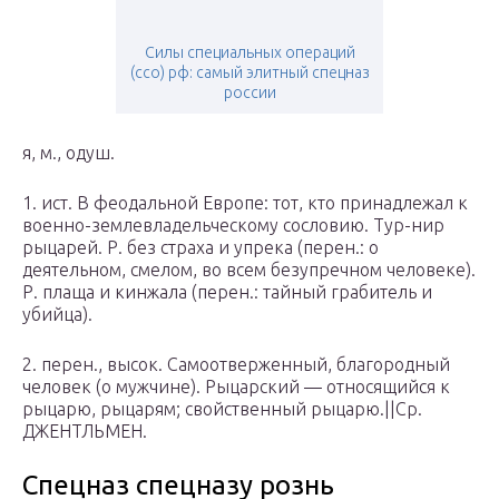
Силы специальных операций
(ссо) рф: самый элитный спецназ
россии
я, м., одуш.
1. ист. В феодальной Европе: тот, кто принадлежал к
военно-землевладельческому сословию. Тур-нир
рыцарей. Р. без страха и упрека (перен.: о
деятельном, смелом, во всем безупречном человеке).
Р. плаща и кинжала (перен.: тайный грабитель и
убийца).
2. перен., высок. Самоотверженный, благородный
человек (о мужчине). Рыцарский — относящийся к
рыцарю, рыцарям; свойственный рыцарю.||Ср.
ДЖЕНТЛЬМЕН.
Спецназ спецназу рознь