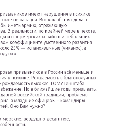
х призывников имеют нарушения в психике.
тоже не панацея. Вот как обстоят дела в
и бы иметь армию, отражающую
а. В реальности, по крайней мере в пехоте,
дцы из фермерских хозяйств и небольших
овом коэффициенте умственного развития
коло 25% — испаноязычные (чиканос), а
ндусы.»
)
оровья призывников в России всё меньше и
я в психике. Рождаемость в благополучных
де рождаемость высокая, ГОМУ Генштаба
избежание. Но в ближайшие годы призывать,
По давней российской традиции, проблемы
аварил, а младшие офицеры – командиры
тей. Оно Вам нужно?
но-морские, воздушно-десантное,
особенности.