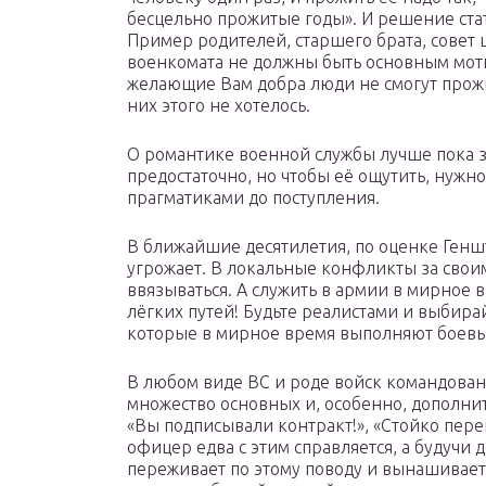
бесцельно прожитые годы». И решение ст
Пример родителей, старшего брата, совет
военкомата не должны быть основным мот
желающие Вам добра люди не смогут прожи
них этого не хотелось.
О романтике военной службы лучше пока з
предостаточно, но чтобы её ощутить, нужно
прагматиками до поступления.
В ближайшие десятилетия, по оценке Генш
угрожает. В локальные конфликты за свои
ввязываться. А служить в армии в мирное 
лёгких путей! Будьте реалистами и выбира
которые в мирное время выполняют боевы
В любом виде ВС и роде войск командован
множество основных и, особенно, дополните
«Вы подписывали контракт!», «Стойко пере
офицер едва с этим справляется, а будуч
переживает по этому поводу и вынашивает