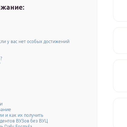
жание:
сли у вас нет особых достижений
?
?
ки
вание
и и как их получить
дентов ВУЗов без ВУЦ
ь Daily Formula