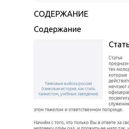
СОДЕРЖАНИЕ
Содержание
Стат
Статья
предназн
тех моло
которые
действит
Танковые войска россии
мечтают 
(танковая история, как стать
офицера
танкистом, учебные заведения)
посвятит
служени
этом тяжелом и ответственном поприще.
Начнём с того, что только Вы в ответе за 
человеку один раз, и прожить ее надо так,