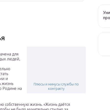
Уни
про
ья
ачена для
дых людей,
ельно
стать
ми и
ь жизнь
Плюсы и минусы службы по
ю Родине на
контракту
свою собственную жизнь. «Жизнь даётся
 чтобы не было мучительно стыдно за