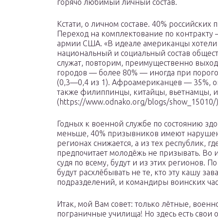
горячо любимый личный состав.
Кстати, о личном составе. 40% российски
Переход на комплектование по контракту – 
армии США. «В идеале американцы хотел
национальный и социальный состав обществ
служат, повторим, преимущественно выхо
городов — более 80% — иногда при порог
(0,3—0,4 из 1). Афроамериканцев — 35%, о
также филиппинцы, китайцы, вьетнамцы, и
(https://www.odnako.org/blogs/show_15010/
Годных к военной службе по состоянию зд
меньше, 40% призывников имеют нарушени
регионах снижается, а из тех республик, г
предпочитает молодёжь не призывать. Во 
судя по всему, будут и из этих регионов. 
будут расхлёбывать не те, кто эту кашу з
подразделений, и командиры воинских час
Итак, мой Вам совет: только лётные, воен
пограничные училища! Но здесь есть свои 