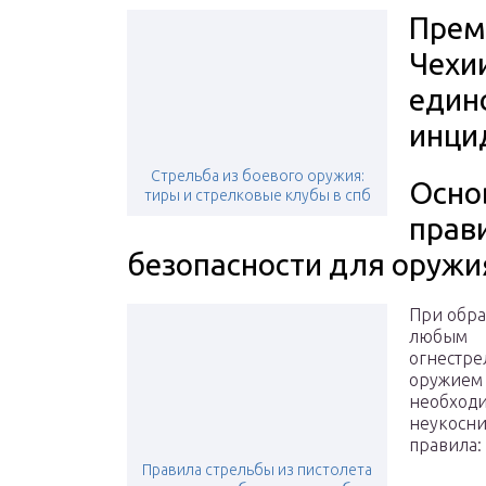
Прем
Чехи
един
инци
Стрельба из боевого оружия:
Осно
тиры и стрелковые клубы в спб
прав
безопасности для оружи
При обр
любым
огнестр
оружием
необход
неукосни
правила:
Правила стрельбы из пистолета