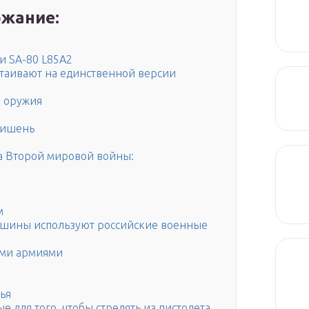
жание:
и SA-80 L85А2
стаивают на единственной версии
я оружия
мишень
а Второй мировой войны:
м
машины используют российские военные
ими армиями
ья
е для того, чтобы стрелять из пистолета