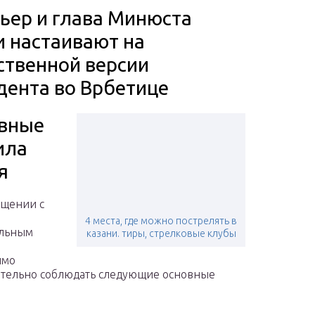
ьер и глава Минюста
и настаивают на
ственной версии
дента во Врбетице
вные
ила
я
ащении с
4 места, где можно пострелять в
ельным
казани. тиры, стрелковые клубы
имо
тельно соблюдать следующие основные