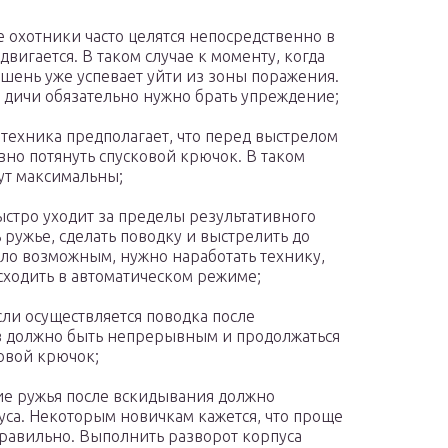
 охотники часто целятся непосредственно в
двигается. В таком случае к моменту, когда
ишень уже успевает уйти из зоны поражения.
 дичи обязательно нужно брать упреждение;
 техника предполагает, что перед выстрелом
вно потянуть спусковой крючок. В таком
ут максимальны;
ыстро уходит за пределы результативного
 ружье, сделать поводку и выстрелить до
тало возможным, нужно наработать технику,
сходить в автоматическом режиме;
сли осуществляется поводка после
в должно быть непрерывным и продолжаться
ковой крючок;
е ружья после вскидывания должно
пуса. Некоторым новичкам кажется, что проще
правильно. Выполнить разворот корпуса