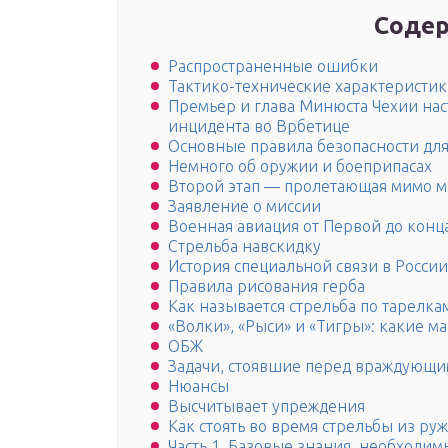
Содер
Распространенные ошибки
Тактико-технические характеристик
Премьер и глава Минюста Чехии на
инцидента во Врбетице
Основные правила безопасности дл
Немного об оружии и боеприпасах
Второй этап — пролетающая мимо 
Заявление о миссии
Военная авиация от Первой до конц
Стрельба навскидку
История специальной связи в России
Правила рисования герба
Как называется стрельба по тарелка
«Волки», «Рыси» и «Тигры»: какие 
ОБЖ
Задачи, стоявшие перед враждующ
Нюансы
Высчитывает упреждения
Как стоять во время стрельбы из руж
Часть 1. Базовые знания, необходимы