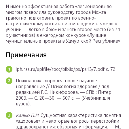
И именно эффективная работа «легионеров» во
многом позволила руководству города Можга
грамотно подготовить проект по военно-
патриотическому воспитанию молодежи «Тяжело в
учении — легко в бою» и занять второе место (из 74-
х участников) в ежегодном конкурсе «Лучшие
муниципальные проекты в Удмуртской Республике»
Примечания
iph.ras.ru/uplfile/root/biblio/ps/ps13/7.pdf с. 72
Психология здоровья: новое научное
направление // Психология здоровья / под
редакцией Г.С. Никифорова. —
СПб.
: Питер,
2003. — С. 28—30. — 607 с. — (Учебник для
вузов).
Калью П.И.
Сущностная характеристика понятия
«здоровье» и некоторые вопросы перестройки
здравоохранения: обзорная информация. —
М.
,