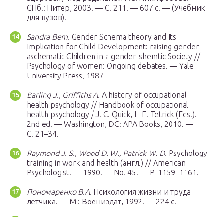
СПб.
: Питер, 2003. — С. 211. — 607 с. — (Учебник
для вузов).
Sandra Bem.
Gender Schema theory and Its
Implication for Child Development: raising gender-
aschematic Children in a gender-shemtic Society //
Psychology of women: Ongoing debates. — Yale
University Press, 1987.
Barling J., Griffiths A.
A history of occupational
health psychology // Handbook of occupational
health psychology / J. C. Quick, L. E. Tetrick (Eds.). —
2nd ed. — Washington, DC: APA Books, 2010. —
С. 21–34.
Raymond J. S., Wood D. W., Patrick W. D.
Psychology
training in work and health (англ.) // American
Psychologist. — 1990. — No. 45. — P. 1159–1161.
Пономаренко В.А.
Психология жизни и труда
летчика. —
М.
: Воениздат, 1992. — 224 с.