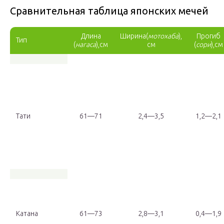
Сравнительная таблица японских мечей
Длина
Ширина(
мотохаба
),
Прогиб
Тип
(
нагаса
),см
см
(
сори
),см
Тати
61—71
2,4—3,5
1,2—2,1
Катана
61—73
2,8—3,1
0,4—1,9