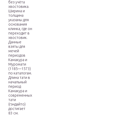
без учёта
хвостовика.
Ширина и
толщина
указаны для
основания
клинка, где он
переходит в
хвостовик.
Данные
взяты для
мечей
периодов
Камакура и
Муромати
(1185—1573)
по каталогам.
Длина тати в
начальный
период
Камакура и
современных
тати
(гэндайто)
достигает
83 см.