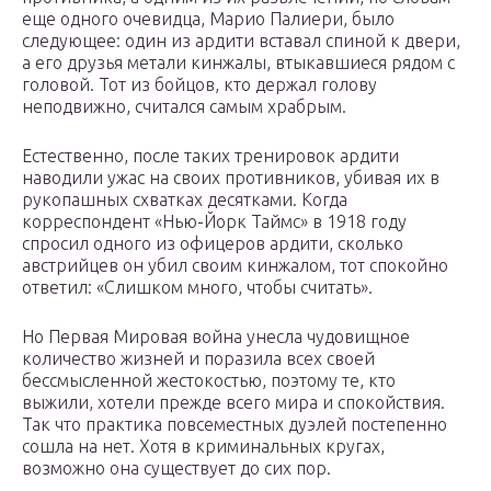
еще одного очевидца, Марио Палиери, было
следующее: один из ардити вставал спиной к двери,
а его друзья метали кинжалы, втыкавшиеся рядом с
головой. Тот из бойцов, кто держал голову
неподвижно, считался самым храбрым.
Естественно, после таких тренировок ардити
наводили ужас на своих противников, убивая их в
рукопашных схватках десятками. Когда
корреспондент «Нью-Йорк Таймс» в 1918 году
спросил одного из офицеров ардити, сколько
австрийцев он убил своим кинжалом, тот спокойно
ответил: «Слишком много, чтобы считать».
Но Первая Мировая война унесла чудовищное
количество жизней и поразила всех своей
бессмысленной жестокостью, поэтому те, кто
выжили, хотели прежде всего мира и спокойствия.
Так что практика повсеместных дуэлей постепенно
сошла на нет. Хотя в криминальных кругах,
возможно она существует до сих пор.