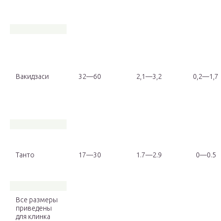
Вакидзаси
32—60
2,1—3,2
0,2—1,7
Танто
17—30
1.7—2.9
0—0.5
Все размеры
приведены
для клинка