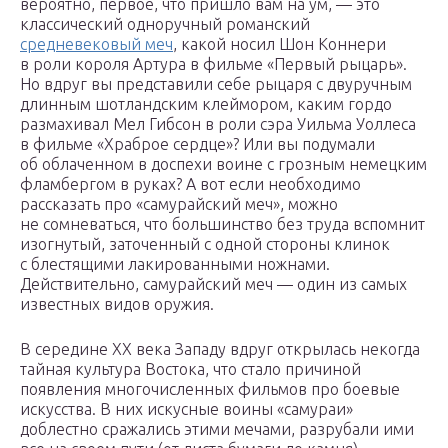
вероятно, первое, что пришло вам на ум, — это
классический одноручный романский
средневековый меч
, какой носил Шон Коннери
в роли короля Артура в фильме «Первый рыцарь».
Но вдруг вы представили себе рыцаря с двуручным
длинным шотландским клеймором, каким гордо
размахивал Мел Гибсон в роли сэра Уильма Уоллеса
в фильме «Храброе сердце»? Или вы подумали
об облаченном в доспехи воине с грозным немецким
фламбергом в руках? А вот если необходимо
рассказать про «самурайский меч», можно
не сомневаться, что большинство без труда вспомнит
изогнутый, заточенный с одной стороны клинок
с блестящими лакированными ножнами.
Действительно, самурайский меч — один из самых
известных видов оружия.
В середине XX века Западу вдруг открылась некогда
тайная культура Востока, что стало причиной
появления многочисленных фильмов про боевые
искусства. В них искусные воины «самураи»
доблестно сражались этими мечами, разрубали ими