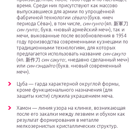
время. Среди них присутствуют как массово
выпускавшиеся для армии по упрощённой
фабричной технологии
сёвато
(букв. «меч
периода Сёва»), в том числе,
син-гунто
(яп. 新軍刀
син гунто:
, букв. «новый армейский меч»), так и
мечи, выкованные после возобновления в 1954
году производства современными кузнецами по
традиционными технологиям, для которых
предлагается использовать название
син-сакуто
(яп. 新作刀
син сакуто:
, «недавно сделанный меч»)
или
син-гэндайто
(букв. «новый современный
меч»).
Цуба — гарда характерной округлой формы,
кроме функционального назначения (для
защиты кисти) служила украшением меча.
Хамон — линия узора на клинке, возникающая
после его закалки между лезвием и обухом как
результат формирования в металле
мелкозернистых кристаллических структур.