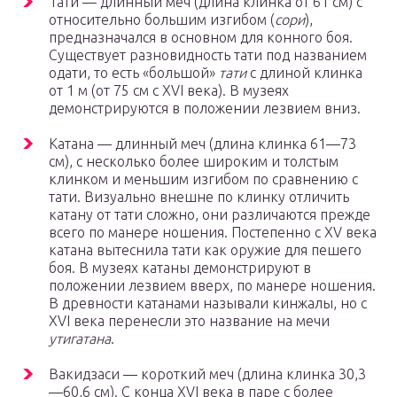
Тати — длинный меч (длина клинка от 61 см) с
относительно большим изгибом (
сори
),
предназначался в основном для конного боя.
Существует разновидность тати под названием
одати, то есть «большой»
тати
с длиной клинка
от 1 м (от 75 см с XVI века). В музеях
демонстрируются в положении лезвием вниз.
Катана — длинный меч (длина клинка 61—73
см), с несколько более широким и толстым
клинком и меньшим изгибом по сравнению с
тати. Визуально внешне по клинку отличить
катану от тати сложно, они различаются прежде
всего по манере ношения. Постепенно с XV века
катана вытеснила тати как оружие для пешего
боя. В музеях катаны демонстрируют в
положении лезвием вверх, по манере ношения.
В древности катанами называли кинжалы, но с
XVI века перенесли это название на мечи
утигатана
.
Вакидзаси — короткий меч (длина клинка 30,3
—60,6 см). С конца XVI века в паре с более