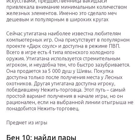
искусствами, предшественница вакидзаси
привлекала внимание минимальным количеством
железных элементов. Именно это сделало меч
дешевым и популярным в широких кругах
Сейчас утигатана наиболее известна любителям
компьютерных игр. Она присутствует в популярном
проекте «Дарк соулс» и доступна в режиме ПВП.
Всего в игре есть 4 типа японского холодного
оружия. Утигатана используется стремительным
игроком, и неудобна тем, что быстро зазубривается.
Она продается за 5 000 душ у Шивы. Покупка
доступна только после получения места у Лесных
охотников. Другая утигатана доступна игроку,
победившему Нежить-торговца. Этот путь – самый
простой вариант получения в начале игры, но он
рационален, если на выбранной линии отыгрыша не
понадобится Нежить-торговец.
Предмет из игры
Бен 10: найди пары