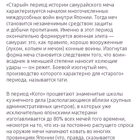
«Старый» период истории самурайского меча
характеризуется началом многочисленных
междоусобных войн внутри Японии. Тогда меч
становится незаменимым средством защиты
и добычи пропитания. Именно в этот период
окончательно формируется военная элита —
самураи: это, как правило, хорошо вооруженные
(луком, копьем и мечом) конные воины. Изогнутая
форма меча становится следствием того, что воин-
всадник в меньшей степени наносит колющие
удары — он режет. Боевой изогнутый меч,
производство которого характерно для «старого»
периода, называется тати.
В период «Кото» процветают знаменитые школы
кузнечного дела (располагающиеся вблизи крупных
административных центров), в которых уже
исключительно японскими мастерами
изготавливается до 80% всех мечей того времени,
несмотря на то, что из-за постоянно растущего спроса
на оружие мечи начинают ковать во многих
провинциях Японии (что, правда, сказывается