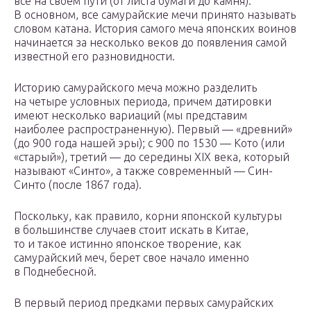
все на своем пути (от листа бумаги до камня).
В основном, все самурайские мечи принято называть
словом катана. История самого меча японских воинов
начинается за несколько веков до появления самой
известной его разновидности.
Историю самурайского меча можно разделить
на четыре условных периода, причем датировки
имеют несколько вариаций (мы представим
наиболее распространенную). Первый — «древний»
(до 900 года нашей эры); с 900 по 1530 — Кото (или
«старый»), третий — до середины XIX века, который
называют «Синто», а также современный — Син-
Синто (после 1867 года).
Поскольку, как правило, корни японской культуры
в большинстве случаев стоит искать в Китае,
то и такое истинно японское творение, как
самурайский меч, берет свое начало именно
в Поднебесной.
В первый период предками первых самурайских