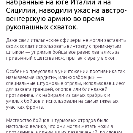
набранные на юге Италии и на
Сицилии, наводили ужас на австро-
венгерскую армию во время
рукопашных схваток.
Даже сами итальянские офицеры не могли заставить
своих солдат использовать винтовку с примкнутым
штыком — упрямые бойцы все равно хватались за
привычный с детства нож, прыгая к врагу в окоп.
Особенно преуспели в уничтожении противника так
называемые «ардити», или «храбрецы», —
специальные штурмовые отряды, использовавшиеся
для захвата траншей, окопов или блиндажей
противника. Их набирали из самых храбрых и
умелых бойцов и использовали на самых тяжелых
участках фронта.
Мастерство бойцов штурмовых отрядов было
настолько велико, что они могли метать ножи в
противника, а одним из их развлечений, по словам