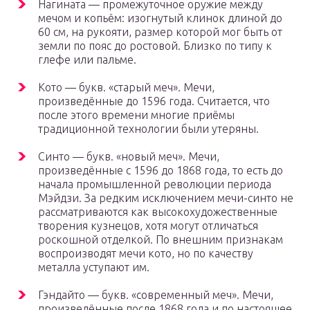
Нагината — промежуточное оружие между
мечом и копьём: изогнутый клинок длиной до
60 см, на рукояти, размер которой мог быть от
земли по пояс до ростовой. Близко по типу к
глефе или пальме.
Кото — букв. «старый меч». Мечи,
произведённые до 1596 года. Считается, что
после этого времени многие приёмы
традиционной технологии были утеряны.
Синто — букв. «новый меч». Мечи,
произведённые с 1596 до 1868 года, то есть до
начала промышленной революции периода
Мэйдзи. За редким исключением мечи-синто не
рассматриваются как высокохудожественные
творения кузнецов, хотя могут отличаться
роскошной отделкой. По внешним признакам
воспроизводят мечи кото, но по качеству
металла уступают им.
Гэндайто — букв. «современный меч». Мечи,
произведённые после 1868 года и по настоящее