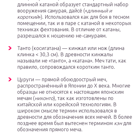
длинной катаной образует стандартный набор
вооружения самурая, дайсё («
длинный и
короткий
»). Использовался как для боя в тесном
помещении, так и в паре с катаной в некоторых
техниках фехтования. В отличие от катаны,
разрешался к ношению не-самураям.
Танто (косигатана) — кинжал или нож (длина
клинка < 30,3 см). В древности кинжалы
называли не «танто», а «катана». Меч тати, как
правило, сопровождался коротким танто.
Цуруги — прямой обоюдоострый меч,
распространённый в Японии до X века. Многие
образцы не относятся к настоящим японским
мечам (
нихонто
), так как изготовлены по
китайской или корейской технологиям. В
широком смысле термин использовался в
древности для обозначения всех мечей. В более
позднее время был вытеснен термином
кэн
для
обозначения прямого меча.