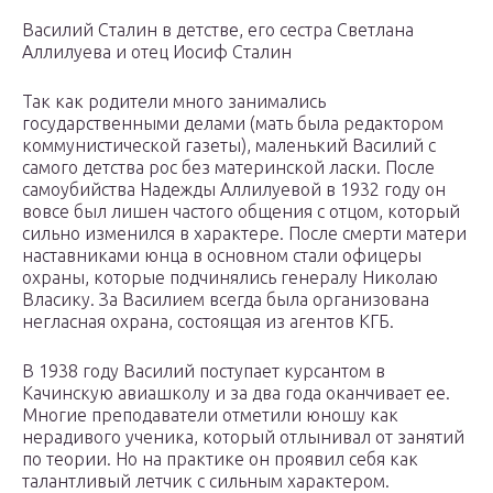
Василий Сталин в детстве, его сестра Светлана
Аллилуева и отец Иосиф Сталин
Так как родители много занимались
государственными делами (мать была редактором
коммунистической газеты), маленький Василий с
самого детства рос без материнской ласки. После
самоубийства Надежды Аллилуевой в 1932 году он
вовсе был лишен частого общения с отцом, который
сильно изменился в характере. После смерти матери
наставниками юнца в основном стали офицеры
охраны, которые подчинялись генералу Николаю
Власику. За Василием всегда была организована
негласная охрана, состоящая из агентов КГБ.
В 1938 году Василий поступает курсантом в
Качинскую авиашколу и за два года оканчивает ее.
Многие преподаватели отметили юношу как
нерадивого ученика, который отлынивал от занятий
по теории. Но на практике он проявил себя как
талантливый летчик с сильным характером.