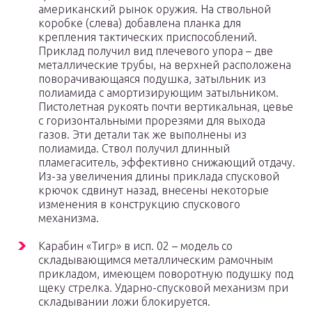
американский рынок оружия. На ствольной
коробке (слева) добавлена планка для
крепления тактических приспособлений.
Приклад получил вид плечевого упора – две
металлические трубы, на верхней расположена
поворачивающаяся подушка, затыльник из
полиамида с амортизирующим затыльником.
Пистолетная рукоять почти вертикальная, цевье
с горизонтальными прорезями для выхода
газов. Эти детали так же выполнены из
полиамида. Ствол получил длинный
пламегаситель, эффективно снижающий отдачу.
Из-за увеличения длины приклада спусковой
крючок сдвинут назад, внесены некоторые
изменения в конструкцию спускового
механизма.
Карабин «Тигр» в исп. 02 – модель со
складывающимся металлическим рамочным
прикладом, имеющем поворотную подушку под
щеку стрелка. Ударно-спусковой механизм при
складывании ложи блокируется.