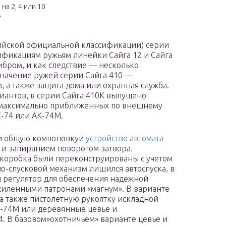
а 2, 4 или 10
в
ийской официальной классификации) серии
дификациям ружьям линейки Сайга 12 и Сайга
ибром, и как следствие — несколько
начение ружей серии Сайга 410 —
, а также защита дома или охранная служба.
иантов, в серии Сайга 410К выпущено
 максимально приближенных по внешнему
-74 или АК-74М.
ли общую компоновкуи
устройство автомата
 и запиранием поворотом затвора.
я коробка были переконструированы с учетом
о-спусковой механизм лишился автоспуска, в
 регулятор для обеспечения надежной
силенными патронами «магнум». В варианте
 а также пистолетную рукоятку искладной
К-74М или деревянные цевье и
4. В базовом»охотничьем» варианте цевье и