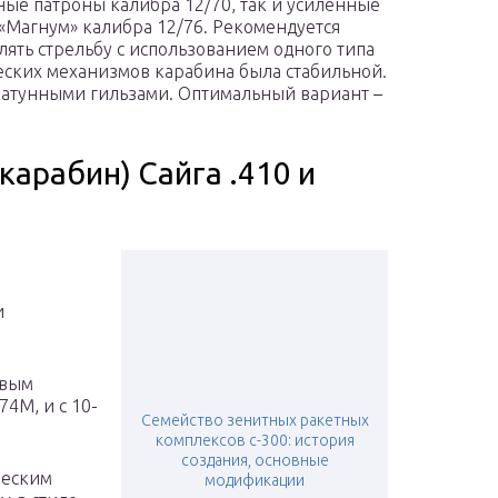
ные патроны калибра 12/70, так и усиленные
«Магнум» калибра 12/76. Рекомендуется
лять стрельбу с использованием одного типа
ческих механизмов карабина была стабильной.
 латунными гильзами. Оптимальный вариант –
карабин) Сайга .410 и
и
овым
4М, и с 10-
Семейство зенитных ракетных
комплексов с-300: история
создания, основные
ческим
модификации