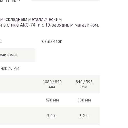
м в стиле
ом, складным металлическим
в стиле АКС-74, и с 10-зарядным магазином.
С
Сайга 410К
луавтомат
нник 76 мм
1080 / 840
840 / 595
мм
мм
570 мм
330 мм
3,4 кг
3,2 кг