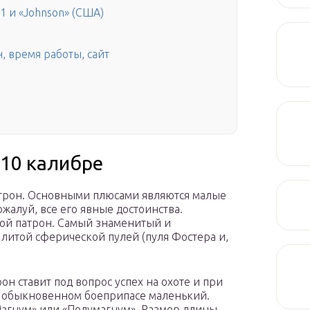
1 и «Johnson» (США)
н, время работы, сайт
410 калибре
трон. Основными плюсами являются малые
ожалуй, все его явные достоинства.
ой патрон. Самый знаменитый и
 литой сферической пулей (пуля Фостера и,
рон ставит под вопрос успех на охоте и при
 в обыкновенном боеприпасе маленький.
Магнум» или «Полумагнум». Размер длины