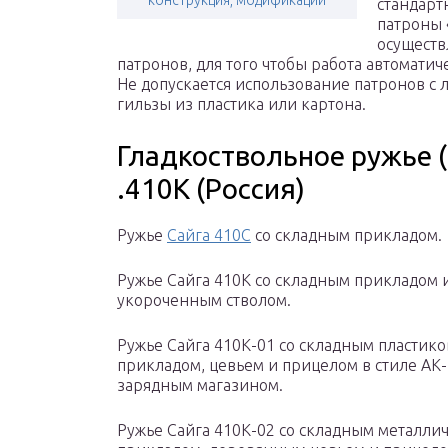
конструкция, модификации
стандарт
патроны 
осуществ
патронов, для того чтобы работа автомати
Не допускается использование патронов с
гильзы из пластика или картона.
Гладкоствольное ружье (
.410К (Россия)
Ружье
Сайга 410С
со складным прикладом.
Ружье Сайга 410К со складным прикладом 
укороченным стволом.
Ружье Сайга 410К-01 со складным пластик
прикладом, цевьем и прицелом в стиле АК-7
зарядным магазином.
Ружье Сайга 410К-02 со складным металли