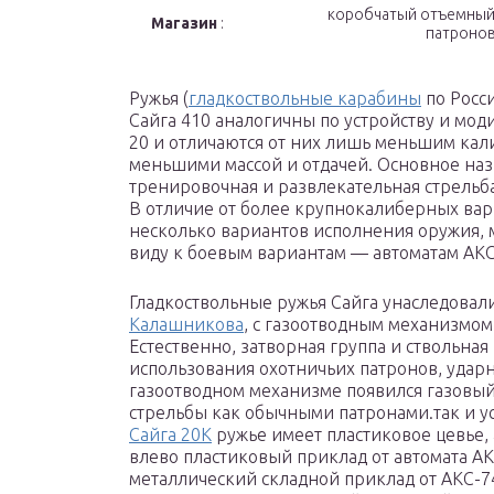
коробчатый отъемный н
Магазин
:
патроно
Ружья (
гладкоствольные карабины
по Росс
Сайга 410 аналогичны по устройству и мо
20 и отличаются от них лишь меньшим кал
меньшими массой и отдачей. Основное наз
тренировочная и развлекательная стрельба
В отличие от более крупнокалиберных вар
несколько вариантов исполнения оружия,
виду к боевым вариантам — автоматам АКС
Гладкоствольные ружья Сайга унаследова
Калашникова
, с газоотводным механизмом
Естественно, затворная группа и ствольна
использования охотничьих патронов, ударн
газоотводном механизме появился газовый
стрельбы как обычными патронами.так и у
Сайга 20К
ружье имеет пластиковое цевье,
влево пластиковый приклад от автомата А
металлический складной приклад от АКС-7