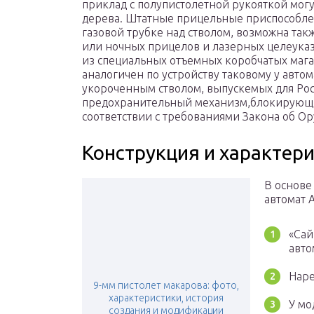
приклад с полупистолетной рукояткой могут
дерева. Штатные прицельные приспособле
газовой трубке над стволом, возможна та
или ночных прицелов и лазерных целеуказ
из специальных отъемных коробчатых маг
аналогичен по устройству таковому у авто
укороченным стволом, выпускемых для Ро
предохранительный механизм,блокирующи
соответствии с требованиями Закона об О
Конструкция и характер
В основе
автомат 
«Сай
авто
Наре
9-мм пистолет макарова: фото,
характеристики, история
У мо
создания и модификации