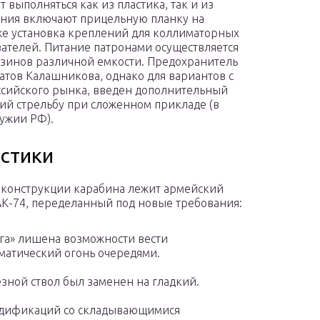
 выполняться как из пластика, так и из
ния включают прицельную планку на
кже установка креплений для коллиматорных
ателей. Питание патронами осуществляется
азинов различной емкости. Предохранитель
матов Калашникова, однако для вариантов с
ссийского рынка, введен дополнительный
й стрельбу при сложенном прикладе (в
ружии РФ).
истики
 конструкции карабина лежит армейский
АК-74, переделанный под новые требования:
га» лишена возможности вести
матический огонь очередями.
зной ствол был заменен на гладкий.
дификаций со складывающимися