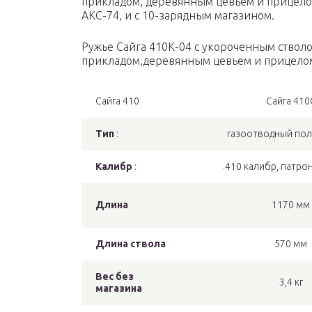
прикладом, деревянным цевьем и прицело
АКС-74, и с 10-зарядным магазином.
Ружье Сайга 410К-04 с укороченным ствол
прикладом,деревянным цевьем и прицелом 
Сайга 410
Сайга 410
Тип
:
газоотводный по
Калибр
:
.410 калибр, патро
Длина
1170 мм
Длина ствола
570 мм
Вес без
3,4 кг
магазина