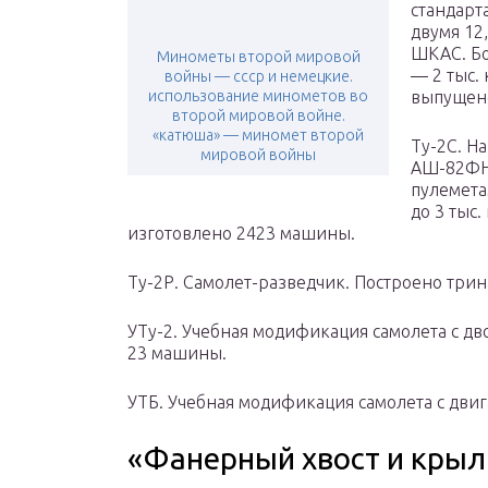
стандарт
двумя 12
ШКАС. Бо
Минометы второй мировой
— 2 тыс.
войны — ссср и немецкие.
использование минометов во
выпущен
второй мировой войне.
«катюша» — миномет второй
Ту-2С. Н
мировой войны
АШ-82ФН
пулемета
до 3 тыс.
изготовлено 2423 машины.
Ту-2Р. Самолет-разведчик. Построено трин
УТу-2. Учебная модификация самолета с д
23 машины.
УТБ. Учебная модификация самолета с двига
«Фанерный хвост и крыль