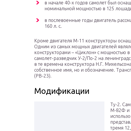
в начале 40-х годов самолет был осн
номинальной мощностью в 125 лошад
в послевоенные годы двигатель расс
160 л. с.
Кроме двигателя М-11 конструкторы осна
Одним из самых мощных двигателей являл
конструкторами – «Циклон» с мощностью в 
самолет-разведчик У-2/По-2 на ленинград
в те времена конструктора Н.Г. Михельсона
собственное имя, но и обозначение. Тран
(РВ-23).
Модификации
Ту-2. Сам
М-82Ф и 
использо
представ
тремя 12