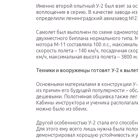
Именно второй опытный У-2 был взят за ос
воплощения в серию. В качестве завода-из
определили ленинградский авиазавод №2
Самолет был выполнен по схеме одномото
двухместного биплана нормального типа. 
мотора М-11 составляла 100 л.с., максимал
скорость полета – 140 км/ч, посадочная скор
км/ч, максимальная высота полета – 3800 м
Техники и вооруженцы готовят У-2 к выле
Основными материалами в конструкции У-2
из причин его будущей популярности – об
дешевыми. Полотняная обшивка также легк
Кабины инструктора и ученика располагали
можно было из обеих.
Другой особенностью У-2 стала его способ
Для этого ему всего лишь нужна была полос
демонстрировал хорошую устойчивость и у