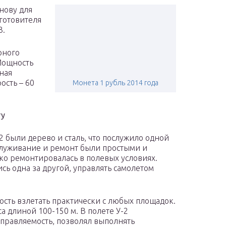
нову для
готовителя
3.
рного
Мощность
ьная
ость – 60
Монета 1 рубль 2014 года
.
ту
 были дерево и сталь, что послужило одной
служивание и ремонт были простыми и
о ремонтировалась в полевых условиях.
сь одна за другой, управлять самолетом
ность взлетать практически с любых площадок.
а длиной 100-150 м. В полете У-2
правляемость, позволял выполнять