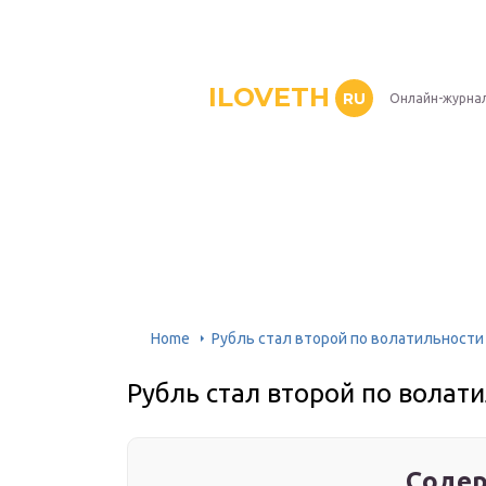
ILOVETH
RU
Онлайн-журна
Home
Рубль стал второй по волатильности
Рубль стал второй по волат
Содер