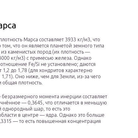
арса
плотность Марса составляет 3933 кг/м3, что
 том, что он является планетой земного типа
т из каменистых пород (их плотность —
3000 кг/м3) с примесью железа. Однако
оотношение Fe/Si не установлено; даются
т 1,2 до 1,78 (для хондритов характерно
1,71). Оно ниже, чем для Земли, из-за чего
 общая плотность.
 безразмерного момента инерции составляет
точнённое — 0,3645, что отличается в меньшую
 однородный шар, то есть это
области в центре — ядра. Однако это больше
,3315 — то есть повышенная концентрация