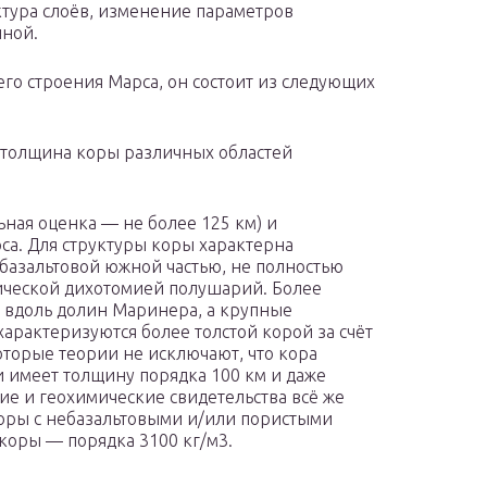
ктура слоёв, изменение параметров
иной.
о строения Марса, он состоит из следующих
 толщина коры различных областей
ная оценка — не более 125 км) и
рса. Для структуры коры характерна
базальтовой южной частью, не полностью
гической дихотомией полушарий. Более
 вдоль долин Маринера, а крупные
характеризуются более толстой корой за счёт
оторые теории не исключают, что кора
и имеет толщину порядка 100 км и даже
ие и геохимические свидетельства всё же
коры с небазальтовыми и/или пористыми
 коры — порядка 3100 кг/м3.