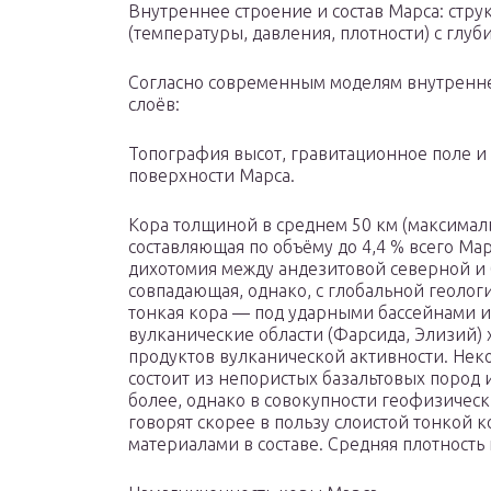
Внутреннее строение и состав Марса: стру
(температуры, давления, плотности) с глуб
Согласно современным моделям внутреннег
слоёв:
Топография высот, гравитационное поле и
поверхности Марса.
Кора толщиной в среднем 50 км (максималь
составляющая по объёму до 4,4 % всего Ма
дихотомия между андезитовой северной и 
совпадающая, однако, с глобальной геоло
тонкая кора — под ударными бассейнами и
вулканические области (Фарсида, Элизий) 
продуктов вулканической активности. Нек
состоит из непористых базальтовых пород 
более, однако в совокупности геофизическ
говорят скорее в пользу слоистой тонкой 
материалами в составе. Средняя плотность