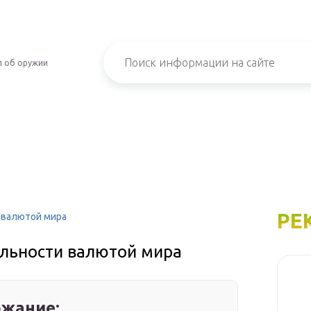
л об оружии
РЕ
 валютой мира
ильности валютой мира
жание: