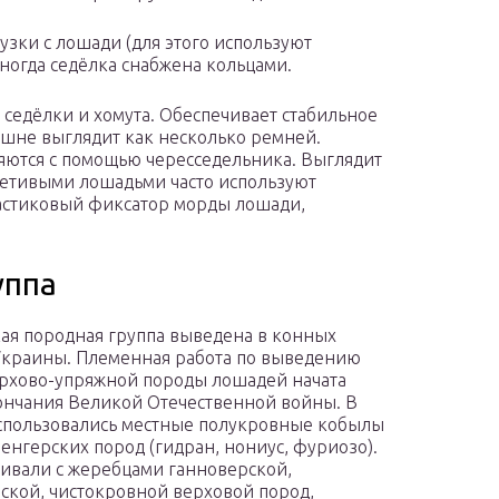
узки с лошади (для этого используют
Иногда седёлка снабжена кольцами.
 седёлки и хомута. Обеспечивает стабильное
шне выглядит как несколько ремней.
няются с помощью чересседельника. Выглядит
ретивыми лошадьми часто используют
астиковый фиксатор морды лошади,
уппа
ая породная группа выведена в конных
Украины. Племенная работа по выведению
рхово-упряжной породы лошадей начата
ончания Великой Отечественной войны. В
спользовались местные полукровные кобылы
венгерских пород (гидран, нониус, фуриозо).
ивали с жеребцами ганноверской,
ской, чистокровной верховой пород,