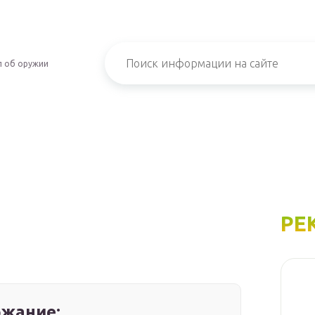
л об оружии
РЕ
жание: