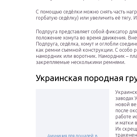
С помощью седёлки можно снять часть нагр
горбатую седёлку) или увеличить её тягу. 
Подпруга представляет собой фиксатор для
положение хомута во время движения. Вне
Подпруга, седёлка, хомут и оглобли соеди
как ремни съемной конструкции. С особо 
намордник или воротник. Намордник – пл
закрепляемые несколькими ремнями.
Украинская породная гр
Украинск
заводах 
новой ве
после ок
работе и
и матки 
Их скрещ
тракенен
Амуниция для лошадей: в