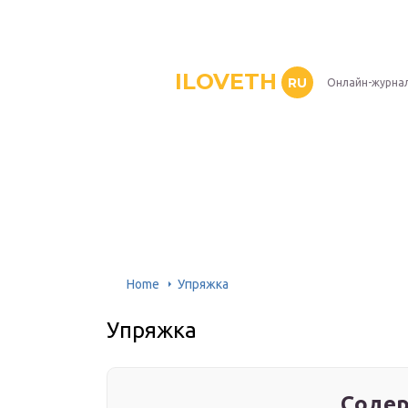
ILOVETH
RU
Онлайн-журна
Home
Упряжка
Упряжка
Содер