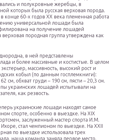
вались и полукровные жеребцы, в
ной которых была русская верховая порода.
 в конце 60-х годов ХХ века племенная работа
дению универсальной лошади была
филирована на получение лошадей
ая верховая породная группа утверждена как
однородна, в ней представлены
ада и более массивные и костистые. В целом
экстерьер, массивность, высокий рост и
дских кобыл (по данным госплемкниги):
2 см, обхват груди – 190 см, пясти – 20,3 см.
уппы украинских лошадей испытывали на
зателя, как резвость.
теперь украинские лошади находят самое
ом спорте, особенно в выездке. На XIX
ортсмен, заслуженный мастер спорта И.М.
Ихоре, стал чемпионом по выездке. На XXII
рная по выездке использовала трех
ала, наша команда заняла первое место.