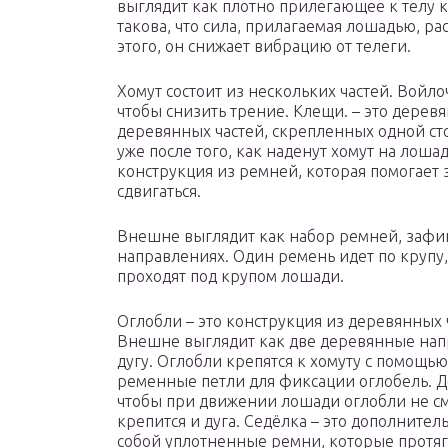
выглядит как плотно прилегающее к телу 
такова, что сила, прилагаемая лошадью, р
этого, он снижает вибрацию от телеги.
Хомут состоит из нескольких частей. Войло
чтобы снизить трение. Клещи. – это деревя
деревянных частей, скрепленных одной ст
уже после того, как наденут хомут на лоша
конструкция из ремней, которая помогает 
сдвигаться.
Внешне выглядит как набор ремней, зафи
направлениях. Один ремень идет по крупу
проходят под крупом лошади.
Оглобли – это конструкция из деревянных ч
Внешне выглядит как две деревянные нап
дугу. Оглобли крепятся к хомуту с помощью
ременные петли для фиксации оглобель. Д
чтобы при движении лошади оглобли не см
крепится и дуга. Седёлка – это дополните
собой уплотненные ремни, которые протяг