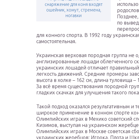
использо
снаряжение для коня входят
ошейник, хомут, стремена,
родослов
ногавки
Позднее,
по выве
перепро
для конного спорта. В 1992 году украинск
самостоятельная.
Украинская верховая породная группа не 
англизированные лошади облегченного скл
украинских лошадей отличает правильный 
легкость движений. Средние промеры заво
высота в холке – 162 см, длина туловища – 16
За всё время существования породной гр
гладких скачках для улучшения такого пока
Такой подход оказался результативным и 
широкое применение в конном спорте конн
Олимпийских играх в Мехико советский сп
Кизимов, выступая на украинском жеребце 
Олимпийских играх в Москве советская сбо
украинских жеребцов: Игрока, Плота и Шкв