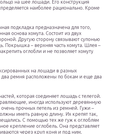
кольцо на шее лошади. Его конструкция
аспределяется наиболее рационально. Кроме
чная подкладка предназначена для того,
нная основа хомута. Состоит из двух
ороной. Другую сторону связывают супонью
дь. Покрышка – верхняя часть хомута. Шлея –
закрепить оглобли и не позволяет хомуту
ксированных на лошади в разных
, два ремня расположены по бокам и еще два
астей, которая соединяет лошадь с телегой.
равляющие, иногда используют деревянную
 очень прочных петель из ремней. Гужи –
олжны иметь равную длину. Их крепят так,
ещались. С помощью тех же гуж к оглоблям
льное крепление оглобель. Она представляет
иваются через круп коня и под ним.