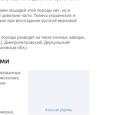
ием лошадей этой породы нет, но в
 довольно часто. Помесь украинских и
али при воссоздании русской верховой
породы разводят на таких конных заводах,
.), Днепропетровский, Деркульский
ковская обл.).
ами
ированных
несколько
мых
Конская упряжь
 мерки,