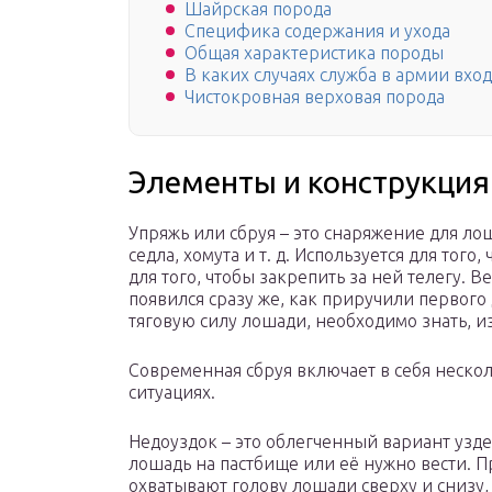
Шайрская порода
Специфика содержания и ухода
Общая характеристика породы
В каких случаях служба в армии вхо
Чистокровная верховая порода
Элементы и конструкция
Упряжь или сбруя – это снаряжение для ло
седла, хомута и т. д. Используется для тог
для того, чтобы закрепить за ней телегу.
появился сразу же, как приручили первого
тяговую силу лошади, необходимо знать, из
Современная сбруя включает в себя неско
ситуациях.
Недоуздок – это облегченный вариант уздеч
лошадь на пастбище или её нужно вести. П
охватывают голову лошади сверху и снизу, 