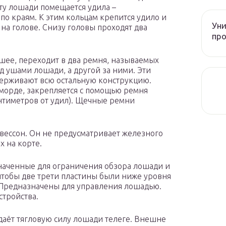
рту лошади помещается удила –
по краям. К этим кольцам крепится удило и
Уни
на голове. Снизу головы проходят два
про
шее, переходит в два ремня, называемых
д ушами лошади, а другой за ними. Эти
держивают всю остальную конструкцию.
морде, закрепляется с помощью ремня
антиметров от удил). Щечные ремни
авессон. Он не предусматривает железного
х на корте.
наченные для ограничения обзора лошади и
 чтобы две трети пластины были ниже уровня
. Предназначены для управления лошадью.
стройства.
даёт тягловую силу лошади телеге. Внешне