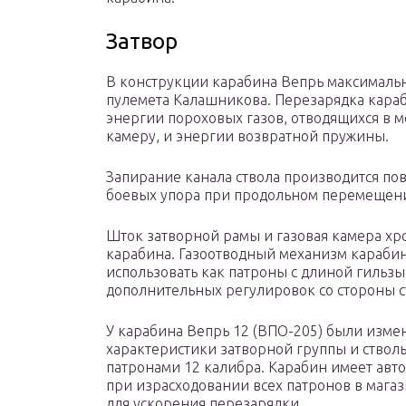
Затвор
В конструкции карабина Вепрь максимальн
пулемета Калашникова. Перезарядка караб
энергии пороховых газов, отводящихся в м
камеру, и энергии возвратной пружины.
Запирание канала ствола производится пов
боевых упора при продольном перемещен
Шток затворной рамы и газовая камера хр
карабина. Газоотводный механизм караби
использовать как патроны с длиной гильзы 
дополнительных регулировок со стороны с
У карабина Вепрь 12 (ВПО-205) были изме
характеристики затворной группы и ствол
патронами 12 калибра. Карабин имеет авт
при израсходовании всех патронов в мага
для ускорения перезарядки.