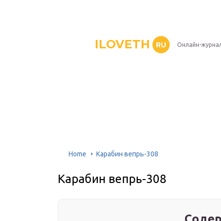
ILOVETH
RU
Онлайн-журна
Home
Карабин вепрь-308
Карабин вепрь-308
Содер