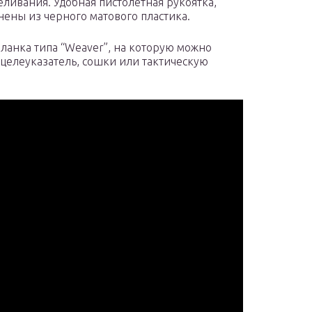
еливания. Удобная пистолетная рукоятка,
нены из черного матового пластика.
ланка типа “Weaver”, на которую можно
 целеуказатель, сошки или тактическую