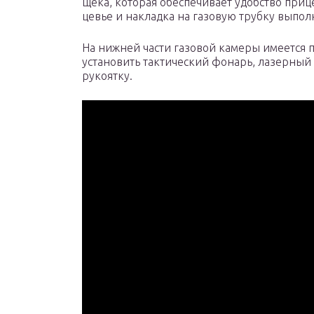
щека, которая обеспечивает удобство приц
цевье и накладка на газовую трубку выпол
На нижней части газовой камеры имеется п
установить тактический фонарь, лазерный
рукоятку.