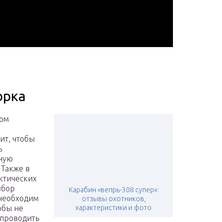
орка
ном
ит, чтобы
ь
ную
 Также в
ктических
збор
Карабин «вепрь-308 супер»:
необходим
отзывы охотников,
обы не
характеристики и фото
 проводить