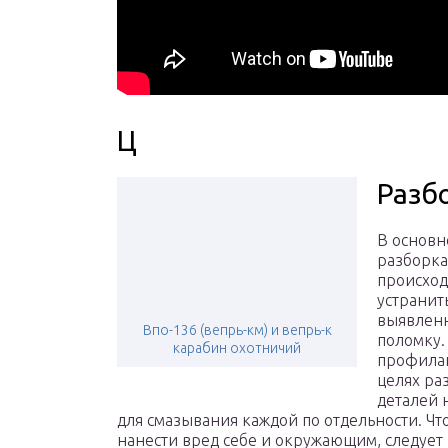
Ц
Разб
В основ
разборка
происход
устранит
выявлен
Впо-136 (вепрь-км) и вепрь-к
поломку.
карабин охотничий
профила
целях ра
деталей 
для смазывания каждой по отдельности. Чт
нанести вред себе и окружающим, следует