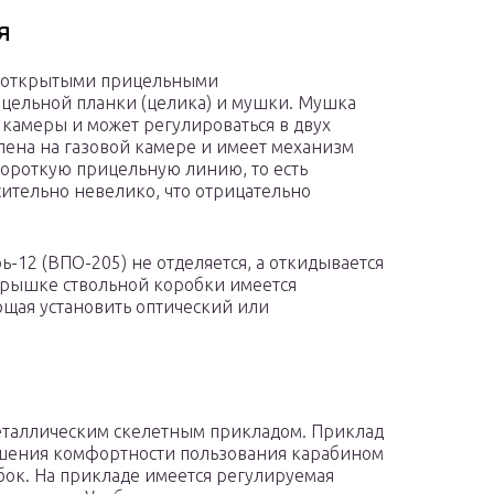
я
я открытыми прицельными
ицельной планки (целика) и мушки. Мушка
 камеры и может регулироваться в двух
лена на газовой камере и имеет механизм
короткую прицельную линию, то есть
ительно невелико, что отрицательно
-12 (ВПО-205) не отделяется, а откидывается
 крышке ствольной коробки имеется
щая установить оптический или
еталлическим скелетным прикладом. Приклад
ышения комфортности пользования карабином
бок. На прикладе имеется регулируемая