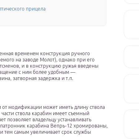
птического прицела
ренная временем конструкция ручного
мого на заводе Молот), однако при его
тсменов, и в конструкцию ружья введены
ащение с ним более удобным —
ина, затворная задержка и т.п.
и от модификации может иметь длину ствола
ой части ствола карабин имеет съемный
яет позволяет владельцу устанавливать
 патронник карабина Вепрь-12 хромированы,
и тем самым увеличивает срок службы