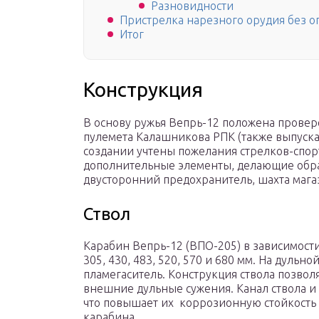
Разновидности
Пристрелка нарезного орудия без о
Итог
Конструкция
В основу ружья Вепрь-12 положена прове
пулемета Калашникова РПК (также выпускае
создании учтены пожелания стрелков-спор
дополнительные элементы, делающие обр
двусторонний предохранитель, шахта магаз
Ствол
Карабин Вепрь-12 (ВПО-205) в зависимост
305, 430, 483, 520, 570 и 680 мм. На дульн
пламегаситель. Конструкция ствола позвол
внешние дульные сужения. Канал ствола и
что повышает их коррозионную стойкость 
карабина.